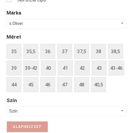
Márka
s.Oliver
Méret
35
35,5
36
37
37,5
38
38,5
39
39-42
40
41
42
43
43-46
44
45
46
47
48
40,5
Szín
Szín
ALAPHELYZET