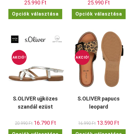
25.990
Ft
25.990
Ft
Ennek
Enn
Opciók választása
Opciók választása
a
a
terméknek
ter
több
töb
variációja
vari
van.
van.
A
A
változatok
vált
a
a
termékoldalon
term
választhatók
vála
ki
ki
AKCIÓ!
AKCIÓ!
S.OLIVER ujjközes
S.OLIVER papucs
szandál ezüst
leopard
Original
16.790
Ft
Current
Original
13.590
Ft
Current
20.990
Ft
16.990
Ft
price
price
price
price
was:
is:
was:
is:
Ennek
Enn