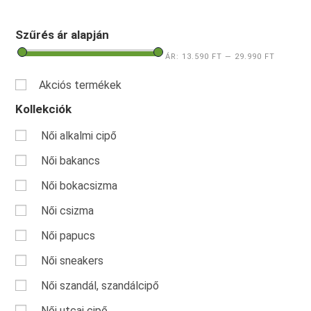
Szűrés ár alapján
ÁR:
13.590 FT
—
29.990 FT
Akciós termékek
Kollekciók
Női alkalmi cipő
Női bakancs
Női bokacsizma
Női csizma
Női papucs
Női sneakers
Női szandál, szandálcipő
Női utcai cipő