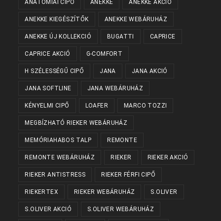
ANATÓMIAI CIPŐ
ANEKKE
ANEKKE AKCIÓ
ANEKKE KIEGÉSZÍTŐK
ANEKKE WEBÁRUHÁZ
ANEKKE ÚJ KOLLEKCIÓ
BUGATTI
CAPRICE
CAPRICE AKCIÓ
G-COMFORT
H SZÉLESSÉGŰ CIPŐ
JANA
JANA AKCIÓ
JANA SOFTLINE
JANA WEBÁRUHÁZ
KÉNYELMI CIPŐ
LOAFER
MARCO TOZZI
MEGBÍZHATÓ RIEKER WEBÁRUHÁZ
MEMÓRIAHABOS TALP
REMONTE
REMONTE WEBÁRUHÁZ
RIEKER
RIEKER AKCIÓ
RIEKER ANTISTRESS
RIEKER FÉRFI CIPŐ
RIEKERTEX
RIEKER WEBÁRUHÁZ
S.OLIVER
S.OLIVER AKCIÓ
S.OLIVER WEBÁRUHÁZ