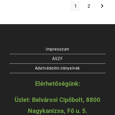
van.
van.
1
2
A
A
változatok
vált
a
a
termékoldalon
term
választhatók
vála
ki
ki
Impresszum
ÁSZF
Adatvédelmi irányelvek
Elérhetőségünk:
Üzlet: Belvárosi Cipőbolt, 8800
Nagykanizsa, Fő u. 5.