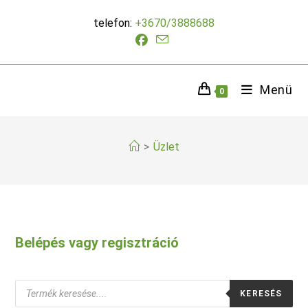
Skip
telefon:
+3670/3888688
to
content
Menü
0
>
Üzlet
Belépés vagy regisztráció
Products
KERESÉS
search