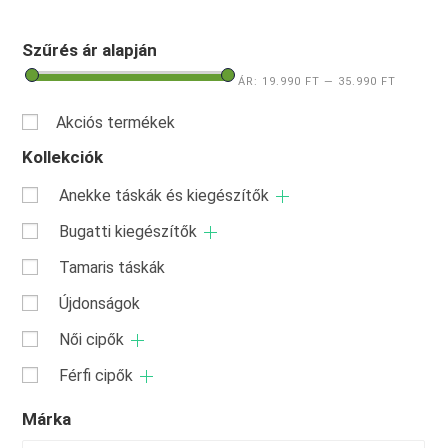
Szűrés ár alapján
ÁR:
19.990 FT
—
35.990 FT
Akciós termékek
Kollekciók
Anekke táskák és kiegészítők
Bugatti kiegészítők
Tamaris táskák
Újdonságok
Női cipők
Férfi cipők
Márka