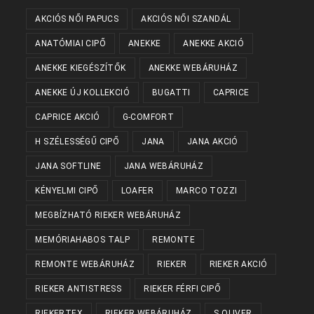
AKCIÓS NŐI PAPUCS
AKCIÓS NŐI SZANDÁL
ANATÓMIAI CIPŐ
ANEKKE
ANEKKE AKCIÓ
ANEKKE KIEGÉSZÍTŐK
ANEKKE WEBÁRUHÁZ
ANEKKE ÚJ KOLLEKCIÓ
BUGATTI
CAPRICE
CAPRICE AKCIÓ
G-COMFORT
H SZÉLESSÉGŰ CIPŐ
JANA
JANA AKCIÓ
JANA SOFTLINE
JANA WEBÁRUHÁZ
KÉNYELMI CIPŐ
LOAFER
MARCO TOZZI
MEGBÍZHATÓ RIEKER WEBÁRUHÁZ
MEMÓRIAHABOS TALP
REMONTE
REMONTE WEBÁRUHÁZ
RIEKER
RIEKER AKCIÓ
RIEKER ANTISTRESS
RIEKER FÉRFI CIPŐ
RIEKERTEX
RIEKER WEBÁRUHÁZ
S.OLIVER