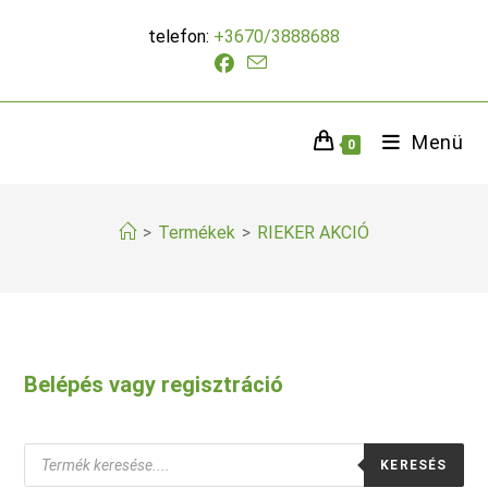
Skip
telefon:
+3670/3888688
to
content
Menü
0
>
Termékek
>
RIEKER AKCIÓ
Belépés vagy regisztráció
Products
KERESÉS
search