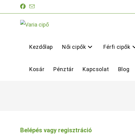
Skip
to
content
Kezdőlap
Női cipők
Férfi cipők
Kosár
Pénztár
Kapcsolat
Blog
Belépés vagy regisztráció