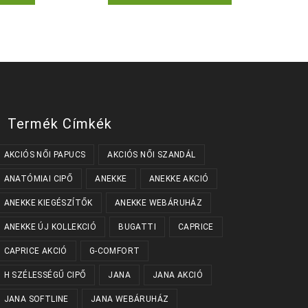
terméknek
terméknek
több
több
variációja
variációja
van.
van.
A
A
változatok
változatok
a
a
termékoldalon
termékoldalon
választhatók
választhatók
ki
ki
Termék Címkék
AKCIÓS NŐI PAPUCS
AKCIÓS NŐI SZANDÁL
ANATÓMIAI CIPŐ
ANEKKE
ANEKKE AKCIÓ
ANEKKE KIEGÉSZÍTŐK
ANEKKE WEBÁRUHÁZ
ANEKKE ÚJ KOLLEKCIÓ
BUGATTI
CAPRICE
CAPRICE AKCIÓ
G-COMFORT
H SZÉLESSÉGŰ CIPŐ
JANA
JANA AKCIÓ
JANA SOFTLINE
JANA WEBÁRUHÁZ