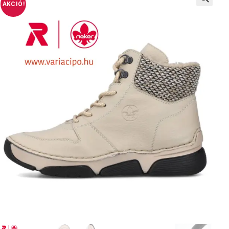
AKCIÓ!
🔍