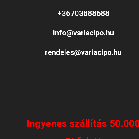
+36703888688
info@variacipo.hu
rendeles@variacipo.hu
Ingyenes szállítás 50.00