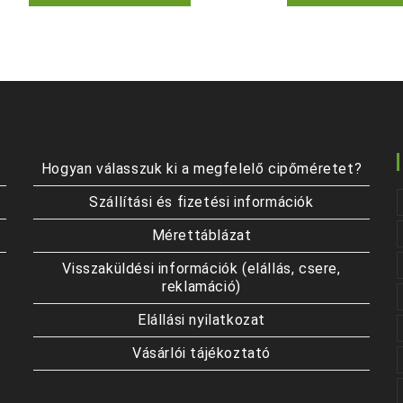
terméknek
több
variációja
van.
A
változatok
a
termékoldalon
választhatók
ki
Hogyan válasszuk ki a megfelelő cipőméretet?
Szállítási és fizetési információk
Mérettáblázat
Visszaküldési információk (elállás, csere,
reklamáció)
Elállási nyilatkozat
Vásárlói tájékoztató