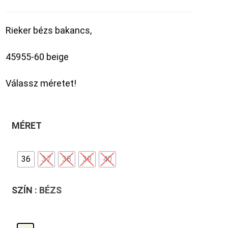
Rieker bézs bakancs,
45955-60 beige
Válassz méretet!
MÉRET
36
37
38
39
40
SZÍN
: BÉZS