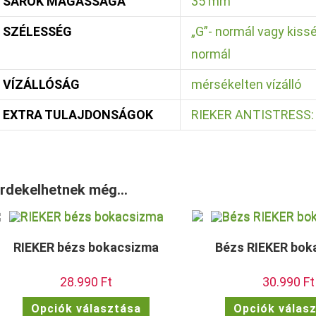
SAROK MAGASSÁGA
35 mm
SZÉLESSÉG
„G”- normál vagy kiss
normál
VÍZÁLLÓSÁG
mérsékelten vízálló
EXTRA TULAJDONSÁGOK
RIEKER ANTISTRESS: k
rdekelhetnek még…
RIEKER bézs bokacsizma
Bézs RIEKER bok
28.990
Ft
30.990
Ft
Ennek
Opciók választása
Opciók válas
a