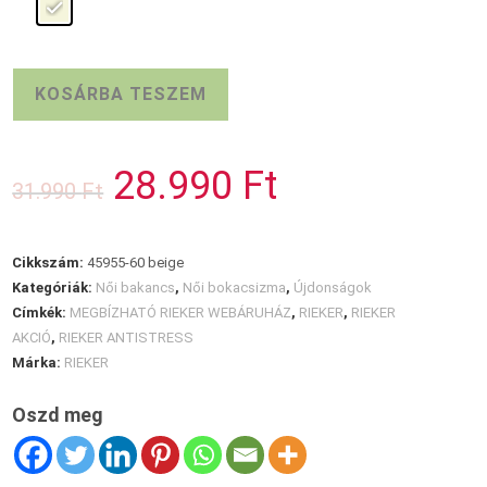
RIEKER
KOSÁRBA TESZEM
bézs
bakancs
mennyiség
28.990
Ft
Original
Current
31.990
Ft
price
price
was:
is:
31.990 Ft.
28.990 Ft.
Cikkszám:
45955-60 beige
Kategóriák:
Női bakancs
,
Női bokacsizma
,
Újdonságok
Címkék:
MEGBÍZHATÓ RIEKER WEBÁRUHÁZ
,
RIEKER
,
RIEKER
AKCIÓ
,
RIEKER ANTISTRESS
Márka:
RIEKER
Oszd meg