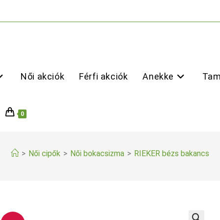
Női akciók
Férfi akciók
Anekke
Tam
0
>
Női cipők
>
Női bokacsizma
>
RIEKER bézs bakancs