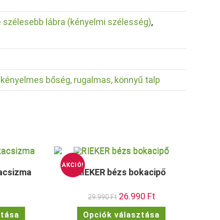
é szélesebb lábra (kényelmi szélesség)
,
ényelmes bőség, rugalmas, könnyű talp
AKCIÓ!
acsizma
RIEKER bézs bokacipő
Original
26.990
Ft
Current
29.990
Ft
price
price
was:
is:
Ennek
Ennek
ztása
Opciók választása
29.990 Ft.
26.990 Ft.
a
a