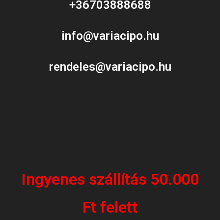
+36703888688
info@variacipo.hu
rendeles@variacipo.hu
Ingyenes szállítás 50.000
Ft felett