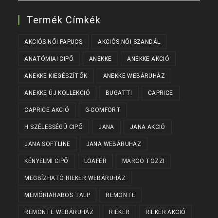
Termék Címkék
AKCIÓS NŐI PAPUCS
AKCIÓS NŐI SZANDÁL
ANATÓMIAI CIPŐ
ANEKKE
ANEKKE AKCIÓ
ANEKKE KIEGÉSZÍTŐK
ANEKKE WEBÁRUHÁZ
ANEKKE ÚJ KOLLEKCIÓ
BUGATTI
CAPRICE
CAPRICE AKCIÓ
G-COMFORT
H SZÉLESSÉGŰ CIPŐ
JANA
JANA AKCIÓ
JANA SOFTLINE
JANA WEBÁRUHÁZ
KÉNYELMI CIPŐ
LOAFER
MARCO TOZZI
MEGBÍZHATÓ RIEKER WEBÁRUHÁZ
MEMÓRIAHABOS TALP
REMONTE
REMONTE WEBÁRUHÁZ
RIEKER
RIEKER AKCIÓ