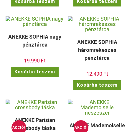
Kosárba teszem
Kosárba teszem
ANEKKE SOPHIA nagy
ANEKKE SOPHIA
pénztárca
háromrekeszes
pénztárca
19.990
Ft
Kosárba teszem
12.490
Ft
Kosárba teszem
ANEKKE Parisian
ANEKKE Mademoiselle
crossbody táska
AKCIÓ!
AKCIÓ!