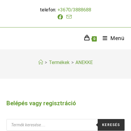
Skip
telefon:
+3670/3888688
to
content
Menü
0
>
Termékek
>
ANEKKE
Belépés vagy regisztráció
Products
KERESÉS
search