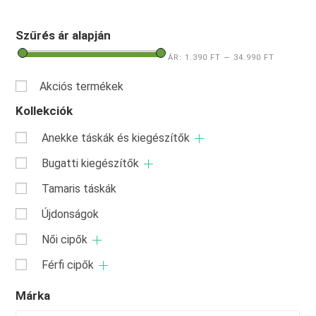
Szűrés ár alapján
ÁR:
1.390 FT
—
34.990 FT
Akciós termékek
Kollekciók
Anekke táskák és kiegészítők
Bugatti kiegészítők
Tamaris táskák
Újdonságok
Női cipők
Férfi cipők
Márka