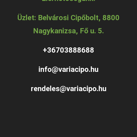
Üzlet: Belvárosi Cipőbolt, 8800
Nagykanizsa, Fő u. 5.
+36703888688
info@variacipo.hu
rendeles@variacipo.hu