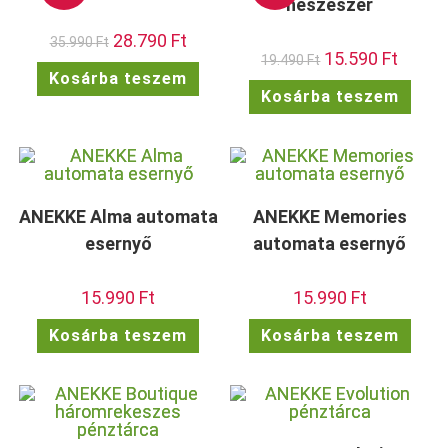
neszeszer
Original
28.790
Ft
Current
35.990
Ft
price
price
Original
15.590
Ft
Current
19.490
Ft
was:
is:
price
price
Kosárba teszem
35.990 Ft.
28.790 Ft.
was:
is:
Kosárba teszem
19.490 Ft.
15.590 F
ANEKKE Alma automata
ANEKKE Memories
esernyő
automata esernyő
15.990
Ft
15.990
Ft
Kosárba teszem
Kosárba teszem