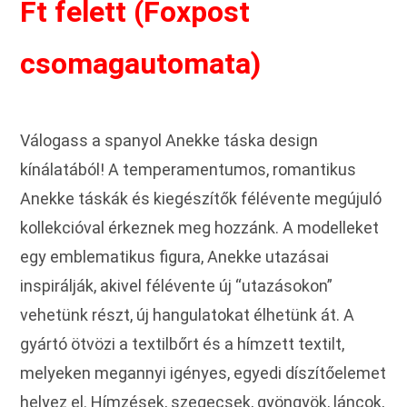
Ft felett (Foxpost
csomagautomata)
Válogass a spanyol Anekke táska design
kínálatából! A temperamentumos, romantikus
Anekke táskák és kiegészítők félévente megújuló
kollekcióval érkeznek meg hozzánk. A modelleket
egy emblematikus figura, Anekke utazásai
inspirálják, akivel félévente új “utazásokon”
vehetünk részt, új hangulatokat élhetünk át. A
gyártó ötvözi a textilbőrt és a hímzett textilt,
melyeken megannyi igényes, egyedi díszítőelemet
helyez el. Hímzések, szegecsek, gyöngyök, láncok,