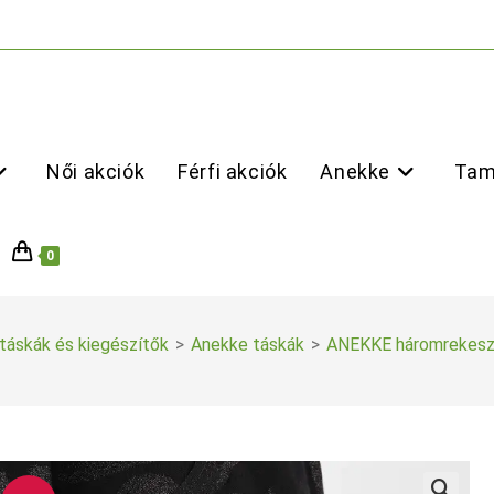
Női akciók
Férfi akciók
Anekke
Tam
0
táskák és kiegészítők
>
Anekke táskák
>
ANEKKE háromrekesz