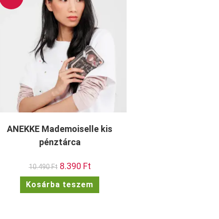
ANEKKE Mademoiselle kis
pénztárca
Original
8.390
Ft
Current
10.490
Ft
price
price
was:
is:
Kosárba teszem
10.490 Ft.
8.390 Ft.