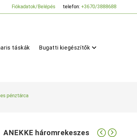
Fiókadatok/Belépés
telefon:
+3670/3888688
aris táskák
Bugatti kiegészítők
es pénztárca
ANEKKE háromrekeszes