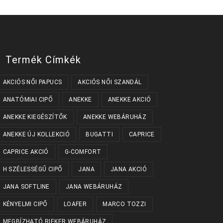
Termék Címkék
AKCIÓS NŐI PAPUCS
AKCIÓS NŐI SZANDÁL
ANATÓMIAI CIPŐ
ANEKKE
ANEKKE AKCIÓ
ANEKKE KIEGÉSZÍTŐK
ANEKKE WEBÁRUHÁZ
ANEKKE ÚJ KOLLEKCIÓ
BUGATTI
CAPRICE
CAPRICE AKCIÓ
G-COMFORT
H SZÉLESSÉGŰ CIPŐ
JANA
JANA AKCIÓ
JANA SOFTLINE
JANA WEBÁRUHÁZ
KÉNYELMI CIPŐ
LOAFER
MARCO TOZZI
MEGBÍZHATÓ RIEKER WEBÁRUHÁZ