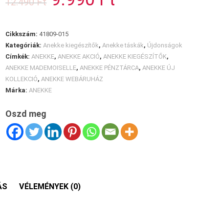
12.490
Ft
price
price
was:
is:
12.490 Ft.
9.990 Ft.
Cikkszám:
41809-015
Kategóriák:
Anekke kiegészítők
,
Anekke táskák
,
Újdonságok
Címkék:
ANEKKE
,
ANEKKE AKCIÓ
,
ANEKKE KIEGÉSZÍTŐK
,
ANEKKE MADEMOISELLE
,
ANEKKE PÉNZTÁRCA
,
ANEKKE ÚJ
KOLLEKCIÓ
,
ANEKKE WEBÁRUHÁZ
Márka:
ANEKKE
Oszd meg
ÁS
VÉLEMÉNYEK (0)