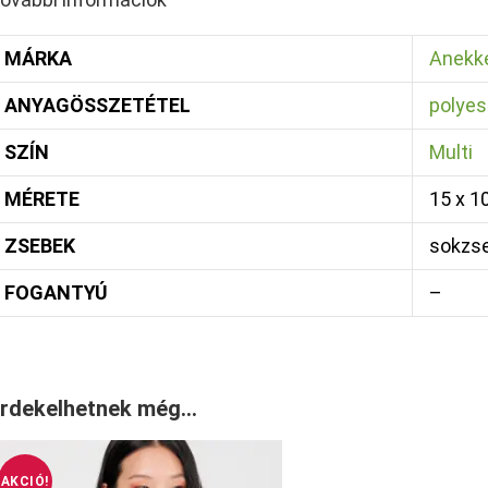
MÁRKA
Anekk
ANYAGÖSSZETÉTEL
polyes
SZÍN
Multi
MÉRETE
15 x 1
ZSEBEK
sokzs
FOGANTYÚ
–
rdekelhetnek még…
AKCIÓ!