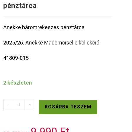
pénztárca
Anekke háromrekeszes pénztárca
2025/26. Anekke Mademoiselle kollekció
41809-015
2 készleten
ANEKKE
-
+
KOSÁRBA TESZEM
háromrekeszes
pénztárca
mennyiség
9.990
Ft
Original
Current