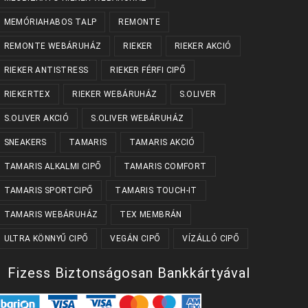
MEMÓRIAHABOS TALP
REMONTE
REMONTE WEBÁRUHÁZ
RIEKER
RIEKER AKCIÓ
RIEKER ANTISTRESS
RIEKER FÉRFI CIPŐ
RIEKERTEX
RIEKER WEBÁRUHÁZ
S.OLIVER
S.OLIVER AKCIÓ
S.OLIVER WEBÁRUHÁZ
SNEAKERS
TAMARIS
TAMARIS AKCIÓ
TAMARIS ALKALMI CIPŐ
TAMARIS COMFORT
TAMARIS SPORTCIPŐ
TAMARIS TOUCH-IT
TAMARIS WEBÁRUHÁZ
TEX MEMBRÁN
ULTRA KÖNNYŰ CIPŐ
VEGÁN CIPŐ
VÍZÁLLÓ CIPŐ
Fizess Biztonságosan Bankkártyával