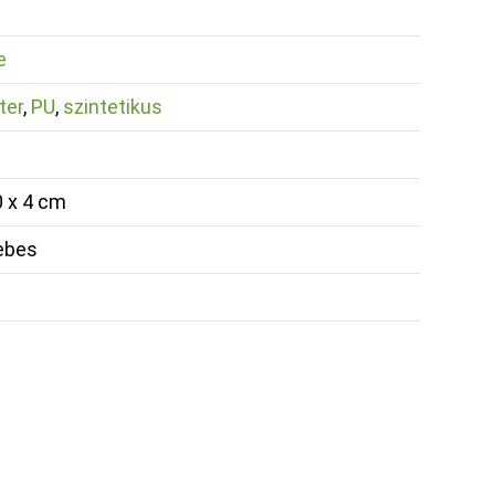
e
ter
,
PU
,
szintetikus
0 x 4 cm
ebes