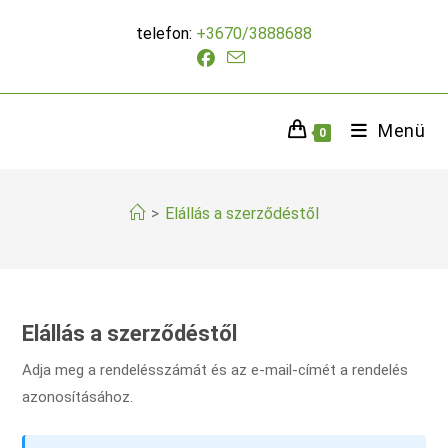
Skip
telefon:
+3670/3888688
to
content
Menü
0
>
Elállás a szerződéstől
Elállás a szerződéstől
Adja meg a rendelésszámát és az e-mail-címét a rendelés
azonosításához.