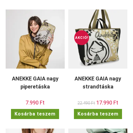
AKCIÓ!
ANEKKE GAIA nagy
ANEKKE GAIA nagy
piperetáska
strandtáska
7.990
Ft
Original
17.990
Ft
Current
22.490
Ft
price
price
was:
is:
Kosárba teszem
Kosárba teszem
22.490 Ft.
17.990 F