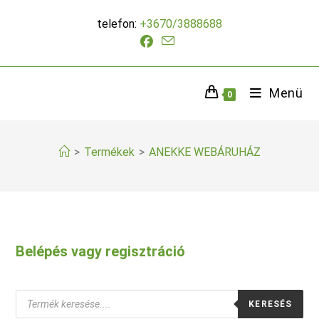
Skip
telefon:
+3670/3888688
to
content
Menü
0
>
Termékek
>
ANEKKE WEBÁRUHÁZ
Belépés vagy regisztráció
Products
KERESÉS
search