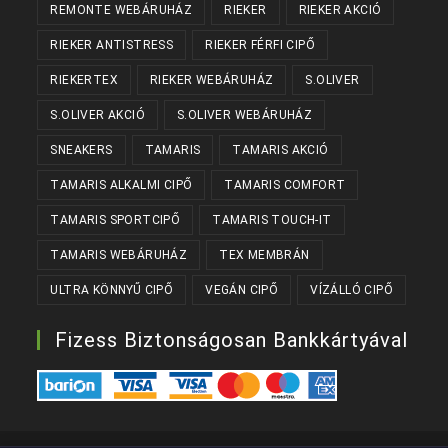
REMONTE WEBÁRUHÁZ
RIEKER
RIEKER AKCIÓ
RIEKER ANTISTRESS
RIEKER FÉRFI CIPŐ
RIEKERTEX
RIEKER WEBÁRUHÁZ
S.OLIVER
S.OLIVER AKCIÓ
S.OLIVER WEBÁRUHÁZ
SNEAKERS
TAMARIS
TAMARIS AKCIÓ
TAMARIS ALKALMI CIPŐ
TAMARIS COMFORT
TAMARIS SPORTCIPŐ
TAMARIS TOUCH-IT
TAMARIS WEBÁRUHÁZ
TEX MEMBRÁN
ULTRA KÖNNYŰ CIPŐ
VEGÁN CIPŐ
VÍZÁLLÓ CIPŐ
Fizess Biztonságosan Bankkártyával