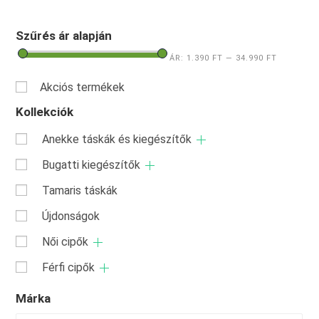
Szűrés ár alapján
ÁR:
1.390 FT
—
34.990 FT
Akciós termékek
Kollekciók
Anekke táskák és kiegészítők
Bugatti kiegészítők
Tamaris táskák
Újdonságok
Női cipők
Férfi cipők
Márka