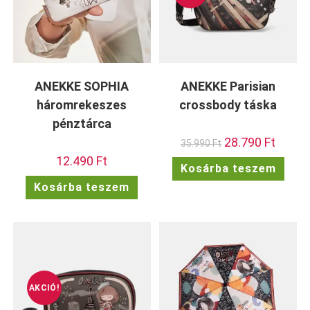
ANEKKE SOPHIA
ANEKKE Parisian
háromrekeszes
crossbody táska
pénztárca
Original
28.790
Ft
Current
35.990
Ft
price
price
12.490
Ft
was:
is:
Kosárba teszem
35.990 Ft.
28.790 F
Kosárba teszem
AKCIÓ!