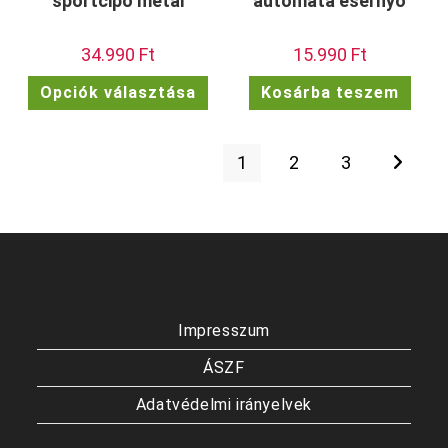
sportcipő metál
automata esernyő
34.990
Ft
15.990
Ft
Ennek
Opciók választása
Kosárba teszem
a
terméknek
több
variációja
van.
1
2
3
A
változatok
a
termékoldalon
választhatók
ki
Impresszum
ÁSZF
Adatvédelmi irányelvek