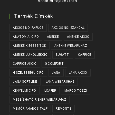
Vásárlói tájékoztató
Termék Címkék
AKCIÓS NŐI PAPUCS
AKCIÓS NŐI SZANDÁL
ANATÓMIAI CIPŐ
ANEKKE
ANEKKE AKCIÓ
ANEKKE KIEGÉSZÍTŐK
ANEKKE WEBÁRUHÁZ
ANEKKE ÚJ KOLLEKCIÓ
BUGATTI
CAPRICE
CAPRICE AKCIÓ
G-COMFORT
H SZÉLESSÉGŰ CIPŐ
JANA
JANA AKCIÓ
JANA SOFTLINE
JANA WEBÁRUHÁZ
KÉNYELMI CIPŐ
LOAFER
MARCO TOZZI
MEGBÍZHATÓ RIEKER WEBÁRUHÁZ
MEMÓRIAHABOS TALP
REMONTE