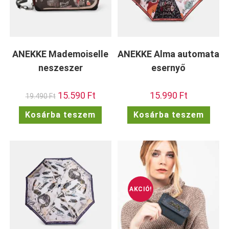
ANEKKE Mademoiselle
ANEKKE Alma automata
neszeszer
esernyő
Original
15.590
Ft
Current
15.990
Ft
19.490
Ft
price
price
was:
is:
Kosárba teszem
Kosárba teszem
19.490 Ft.
15.590 Ft.
AKCIÓ!