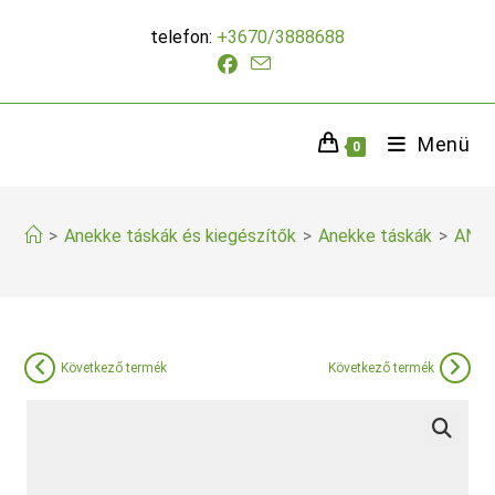
Skip
telefon:
+3670/3888688
to
content
Menü
0
>
Anekke táskák és kiegészítők
>
Anekke táskák
>
ANEK
Következő termék
Következő termék