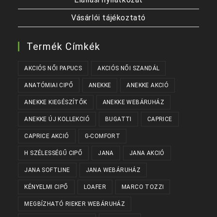
Vásárlói tájékoztató
Termék Címkék
AKCIÓS NŐI PAPUCS
AKCIÓS NŐI SZANDÁL
ANATÓMIAI CIPŐ
ANEKKE
ANEKKE AKCIÓ
ANEKKE KIEGÉSZÍTŐK
ANEKKE WEBÁRUHÁZ
ANEKKE ÚJ KOLLEKCIÓ
BUGATTI
CAPRICE
CAPRICE AKCIÓ
G-COMFORT
H SZÉLESSÉGŰ CIPŐ
JANA
JANA AKCIÓ
JANA SOFTLINE
JANA WEBÁRUHÁZ
KÉNYELMI CIPŐ
LOAFER
MARCO TOZZI
MEGBÍZHATÓ RIEKER WEBÁRUHÁZ