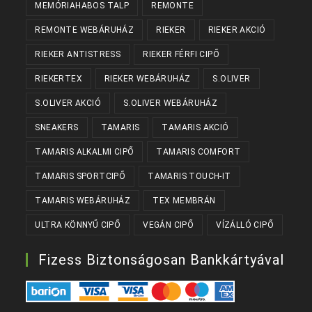
MEMÓRIAHABOS TALP
REMONTE
REMONTE WEBÁRUHÁZ
RIEKER
RIEKER AKCIÓ
RIEKER ANTISTRESS
RIEKER FÉRFI CIPŐ
RIEKERTEX
RIEKER WEBÁRUHÁZ
S.OLIVER
S.OLIVER AKCIÓ
S.OLIVER WEBÁRUHÁZ
SNEAKERS
TAMARIS
TAMARIS AKCIÓ
TAMARIS ALKALMI CIPŐ
TAMARIS COMFORT
TAMARIS SPORTCIPŐ
TAMARIS TOUCH-IT
TAMARIS WEBÁRUHÁZ
TEX MEMBRÁN
ULTRA KÖNNYŰ CIPŐ
VEGÁN CIPŐ
VÍZÁLLÓ CIPŐ
Fizess Biztonságosan Bankkártyával