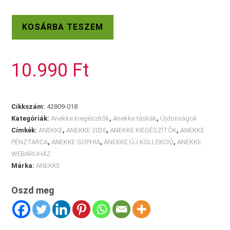
ANEKKE
KOSÁRBA TESZEM
SOPHIA
kis
pénztárca
10.990
Ft
mennyiség
Cikkszám:
42809-018
Kategóriák:
Anekke kiegészítők
,
Anekke táskák
,
Újdonságok
Címkék:
ANEKKE
,
ANEKKE 2026
,
ANEKKE KIEGÉSZÍTŐK
,
ANEKKE
PÉNZTÁRCA
,
ANEKKE SOPHIA
,
ANEKKE ÚJ KOLLEKCIÓ
,
ANEKKE
WEBÁRUHÁZ
Márka:
ANEKKE
Oszd meg