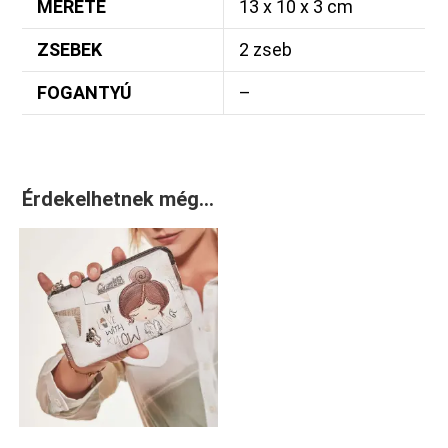
MÉRETE
13 x 10 x 3 cm
ZSEBEK
2 zseb
FOGANTYÚ
–
Érdekelhetnek még…