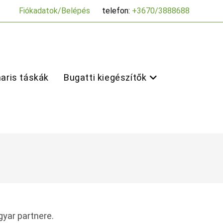
Fiókadatok/Belépés
telefon:
+3670/3888688
aris táskák
Bugatti kiegészítők
gyar partnere.