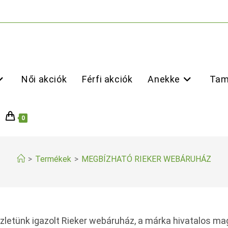
Női akciók
Férfi akciók
Anekke
Tam
0
>
Termékek
>
MEGBÍZHATÓ RIEKER WEBÁRUHÁZ
zletünk igazolt Rieker webáruház, a márka hivatalos ma