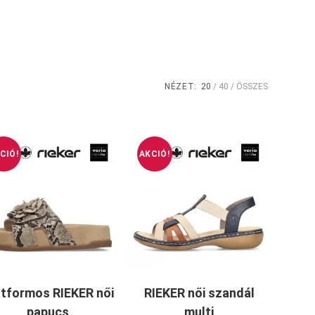
NÉZET:
20
40
ÖSSZES
CIÓ!
AKCIÓ!
atformos RIEKER női
RIEKER női szandál
papucs
multi