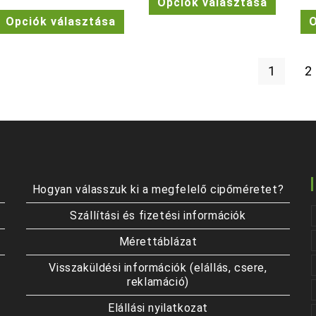
Opciók választása
a
Ennek
termékn
Opciók választása
O
a
több
terméknek
variációj
több
van.
variációja
A
van.
változat
1
2
A
a
változatok
termékol
a
választh
termékoldalon
ki
választhatók
ki
Hogyan válasszuk ki a megfelelő cipőméretet?
Szállítási és fizetési információk
Mérettáblázat
Visszaküldési információk (elállás, csere,
reklamáció)
Elállási nyilatkozat