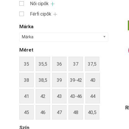
Női cipők
Férfi cipők
Márka
Márka
Méret
35
35,5
36
37
37,5
38
38,5
39
39-42
40
41
42
43
43-46
44
R
45
46
47
48
40,5
Szín