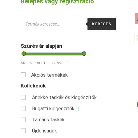
Belépés vagy regisztráció
Products
KERESÉS
search
Szűrés ár alapján
ÁR:
19.990 FT
—
47.990 FT
Akciós termékek
Kollekciók
Anekke táskák és kiegészítők
Bugatti kiegészítők
Tamaris táskák
Újdonságok