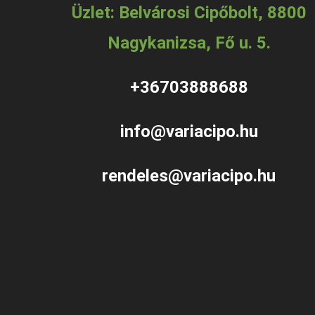
Üzlet: Belvárosi Cipőbolt, 8800
Nagykanizsa, Fő u. 5.
+36703888688
info@variacipo.hu
rendeles@variacipo.hu