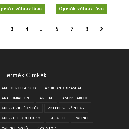
Ennek
Ennek
ek
pciók választása
Opciók választása
a
a
terméknek
terméknek
a
több
több
variációja
variációja
van.
van.
ok
3
4
…
6
7
8
A
A
változatok
változatok
dalon
a
a
atók
termékoldalon
termékolda
választhatók
választhat
ki
ki
Termék Címkék
AKCIÓS NŐI PAPUCS
AKCIÓS NŐI SZANDÁL
ANATÓMIAI CIPŐ
ANEKKE
ANEKKE AKCIÓ
ANEKKE KIEGÉSZÍTŐK
ANEKKE WEBÁRUHÁZ
ANEKKE ÚJ KOLLEKCIÓ
BUGATTI
CAPRICE
CAPRICE AKCIÓ
G-COMFORT