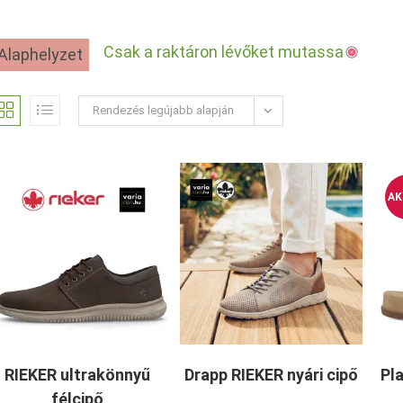
Csak a raktáron lévőket mutassa
Alaphelyzet
Rendezés legújabb alapján
AK
RIEKER ultrakönnyű
Drapp RIEKER nyári cipő
Pl
félcipő