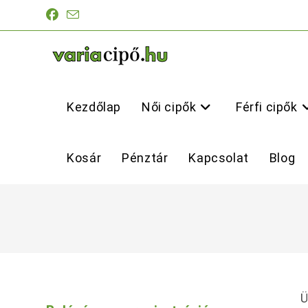
Skip
to
content
Kezdőlap
Női cipők
Férfi cipők
Kosár
Pénztár
Kapcsolat
Blog
Ü