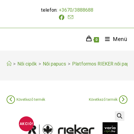
Skip
telefon:
+3670/3888688
to
content
Menü
0
>
Női cipők
>
Női papucs
>
Platformos RIEKER női papu
Következő termék
Következő termék
AKCIÓ!