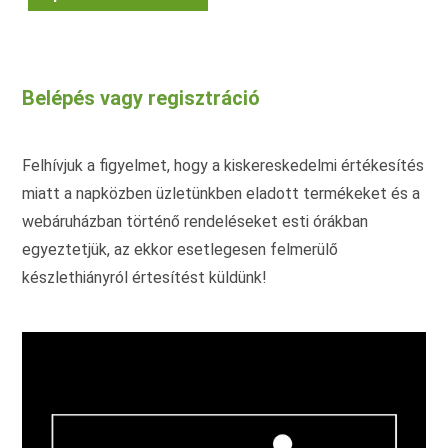
terméknek
több
variációja
van.
A
változatok
Belépés vagy regisztráció
a
termékoldalon
választhatók
ki
Felhívjuk a figyelmet, hogy a kiskereskedelmi értékesítés
miatt a napközben üzletünkben eladott termékeket és a
webáruházban történő rendeléseket esti órákban
egyeztetjük, az ekkor esetlegesen felmerülő
készlethiányról értesítést küldünk!