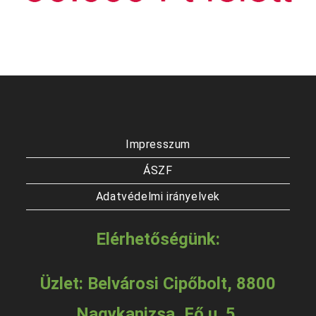
Impresszum
ÁSZF
Adatvédelmi irányelvek
Elérhetőségünk:
Üzlet: Belvárosi Cipőbolt, 8800
Nagykanizsa, Fő u. 5.