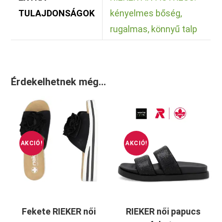
TULAJDONSÁGOK
kényelmes bőség,
rugalmas, könnyű talp
Érdekelhetnek még…
AKCIÓ!
AKCIÓ!
Fekete RIEKER női
RIEKER női papucs