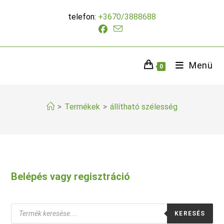
Skip
telefon:
+3670/3888688
to
content
Menü
0
>
Termékek
>
állítható szélesség
Belépés vagy regisztráció
Products
KERESÉS
search