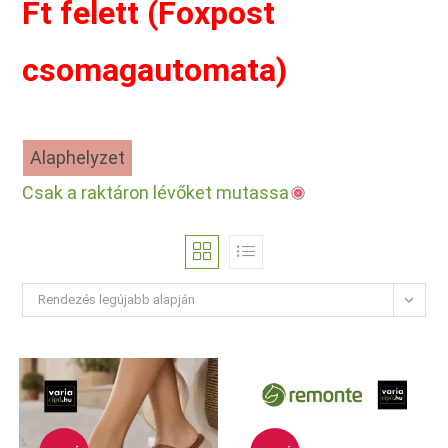
Ft felett (Foxpost
csomagautomata)
Alaphelyzet
Csak a raktáron lévőket mutassa
Rendezés legújabb alapján