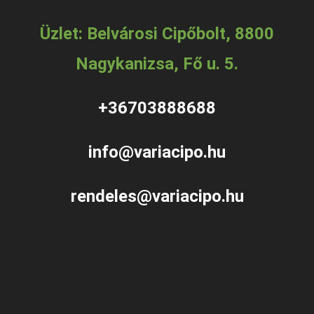
Üzlet: Belvárosi Cipőbolt, 8800
Nagykanizsa, Fő u. 5.
+36703888688
info@variacipo.hu
rendeles@variacipo.hu