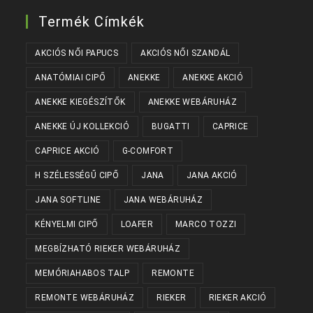
Termék Címkék
AKCIÓS NŐI PAPUCS
AKCIÓS NŐI SZANDÁL
ANATÓMIAI CIPŐ
ANEKKE
ANEKKE AKCIÓ
ANEKKE KIEGÉSZÍTŐK
ANEKKE WEBÁRUHÁZ
ANEKKE ÚJ KOLLEKCIÓ
BUGATTI
CAPRICE
CAPRICE AKCIÓ
G-COMFORT
H SZÉLESSÉGŰ CIPŐ
JANA
JANA AKCIÓ
JANA SOFTLINE
JANA WEBÁRUHÁZ
KÉNYELMI CIPŐ
LOAFER
MARCO TOZZI
MEGBÍZHATÓ RIEKER WEBÁRUHÁZ
MEMÓRIAHABOS TALP
REMONTE
REMONTE WEBÁRUHÁZ
RIEKER
RIEKER AKCIÓ