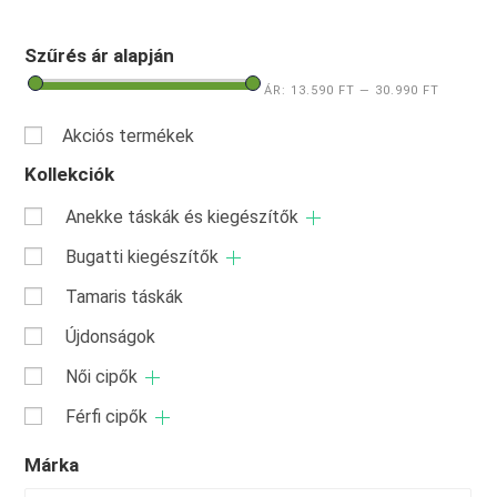
Szűrés ár alapján
ÁR:
13.590 FT
—
30.990 FT
Akciós termékek
Kollekciók
Anekke táskák és kiegészítők
Bugatti kiegészítők
Tamaris táskák
Újdonságok
Női cipők
Férfi cipők
Márka