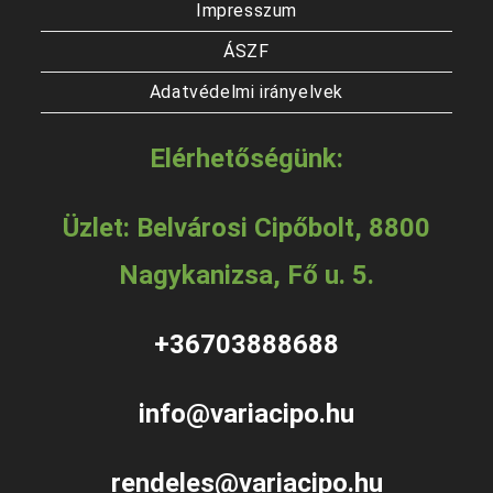
Impresszum
ÁSZF
Adatvédelmi irányelvek
Elérhetőségünk:
Üzlet: Belvárosi Cipőbolt, 8800
Nagykanizsa, Fő u. 5.
+36703888688
info@variacipo.hu
rendeles@variacipo.hu