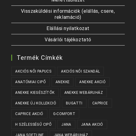
Visszaküldési információk (elállás, csere,
reklamáció)
Elállási nyilatkozat
Vásárlói tájékoztató
Termék Címkék
AKCIÓS NŐI PAPUCS
AKCIÓS NŐI SZANDÁL
ANATÓMIAI CIPŐ
ANEKKE
ANEKKE AKCIÓ
ANEKKE KIEGÉSZÍTŐK
ANEKKE WEBÁRUHÁZ
ANEKKE ÚJ KOLLEKCIÓ
BUGATTI
CAPRICE
CAPRICE AKCIÓ
G-COMFORT
H SZÉLESSÉGŰ CIPŐ
JANA
JANA AKCIÓ
JANA SOFTLINE
JANA WEBÁRUHÁZ