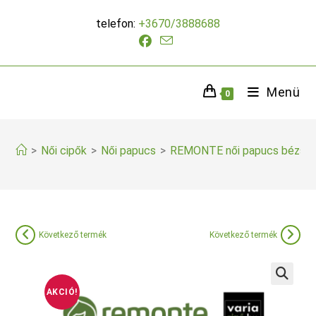
Skip
telefon:
+3670/3888688
to
content
Menü
0
>
Női cipők
>
Női papucs
>
REMONTE női papucs bézs
Következő termék
Következő termék
AKCIÓ!