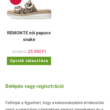
REMONTE női papucs
snake
Original
25.590
Ft
Current
31.990
Ft
price
price
was:
is:
Ennek
Opciók választása
31.990 Ft.
25.590 Ft.
a
terméknek
több
variációja
van.
A
változatok
Belépés vagy regisztráció
a
termékoldalon
választhatók
ki
Felhívjuk a figyelmet, hogy a kiskereskedelmi értékesítés
miatt a napközben üzletünkben eladott termékeket és a