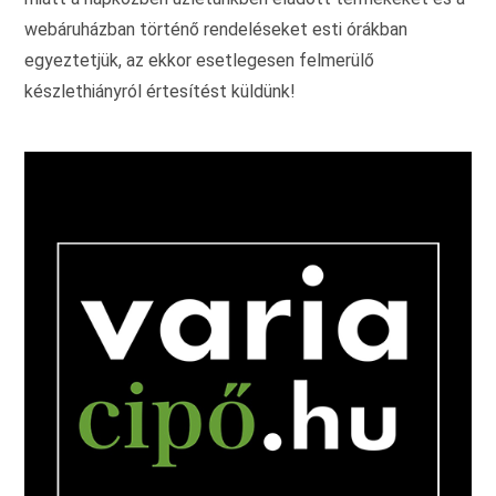
webáruházban történő rendeléseket esti órákban
egyeztetjük, az ekkor esetlegesen felmerülő
készlethiányról értesítést küldünk!