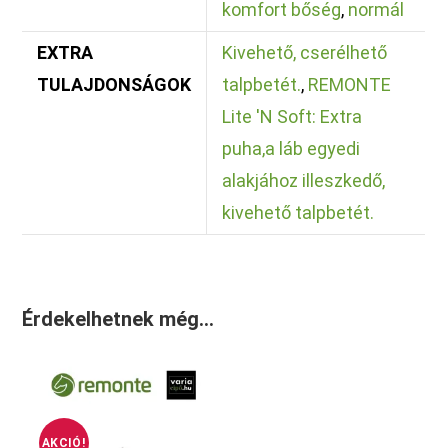
komfort bőség
,
normál
EXTRA
Kivehető, cserélhető
TULAJDONSÁGOK
talpbetét.
,
REMONTE
Lite 'N Soft: Extra
puha,a láb egyedi
alakjához illeszkedő,
kivehető talpbetét.
Érdekelhetnek még…
AKCIÓ!