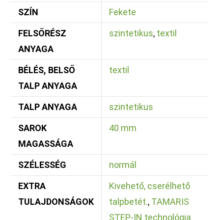
SZÍN
Fekete
FELSŐRÉSZ
szintetikus
,
textil
ANYAGA
BÉLÉS, BELSŐ
textil
TALP ANYAGA
TALP ANYAGA
szintetikus
SAROK
40 mm
MAGASSÁGA
SZÉLESSÉG
normál
EXTRA
Kivehető, cserélhető
TULAJDONSÁGOK
talpbetét.
,
TAMARIS
STEP-IN technológia