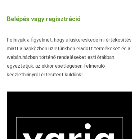
variációja
van.
A
változatok
Belépés vagy regisztráció
a
termékoldalon
választhatók
ki
Felhívjuk a figyelmet, hogy a kiskereskedelmi értékesítés
miatt a napközben üzletünkben eladott termékeket és a
webáruházban történő rendeléseket esti órákban
egyeztetjük, az ekkor esetlegesen felmerülő
készlethiányról értesítést küldünk!