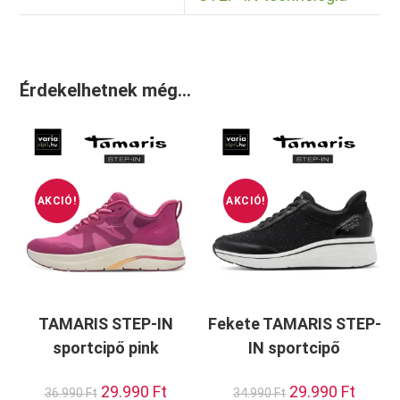
Érdekelhetnek még…
AKCIÓ!
AKCIÓ!
TAMARIS STEP-IN
Fekete TAMARIS STEP-
sportcipő pink
IN sportcipő
Original
29.990
Ft
Current
Original
29.990
Ft
Current
36.990
Ft
34.990
Ft