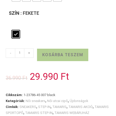
SZÍN
: FEKETE
TAMARIS
-
+
KOSÁRBA TESZEM
STEP-
IN
sportcipő
29.990
Ft
Original
Current
36.990
Ft
black
price
price
was:
is:
mennyiség
36.990 Ft.
29.990 Ft.
Cikkszám:
1-23786-45 007 black
Kategóriák:
Női sneakers
,
Női utcai cipő
,
Újdonságok
Címkék:
SNEAKERS
,
STEP-IN
,
TAMARIS
,
TAMARIS AKCIÓ
,
TAMARIS
SPORTCIPŐ
,
TAMARIS STEP-IN
,
TAMARIS WEBÁRUHÁZ