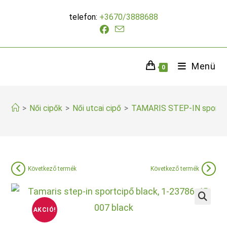
Skip
telefon:
+3670/3888688
to
content
Menü
0
>
Női cipők
>
Női utcai cipő
>
TAMARIS STEP-IN sportci
Következő termék
Következő termék
AKCIÓ!