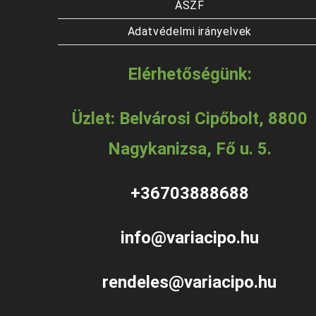
ÁSZF
Adatvédelmi irányelvek
Elérhetőségünk:
Üzlet: Belvárosi Cipőbolt, 8800
Nagykanizsa, Fő u. 5.
+36703888688
info@variacipo.hu
rendeles@variacipo.hu