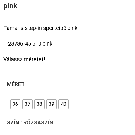
pink
Tamaris step-in sportcipő pink
1-23786-45 510 pink
Válassz méretet!
MÉRET
36
37
38
39
40
SZÍN
: RÓZSASZÍN