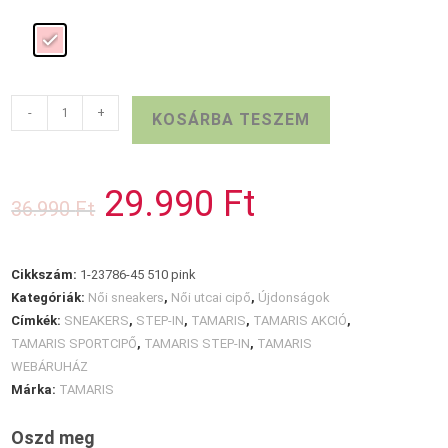
TAMARIS
-
+
KOSÁRBA TESZEM
STEP-
IN
sportcipő
29.990
Ft
Original
Current
36.990
Ft
pink
price
price
was:
is:
mennyiség
36.990 Ft.
29.990 Ft.
Cikkszám:
1-23786-45 510 pink
Kategóriák:
Női sneakers
,
Női utcai cipő
,
Újdonságok
Címkék:
SNEAKERS
,
STEP-IN
,
TAMARIS
,
TAMARIS AKCIÓ
,
TAMARIS SPORTCIPŐ
,
TAMARIS STEP-IN
,
TAMARIS
WEBÁRUHÁZ
Márka:
TAMARIS
Oszd meg