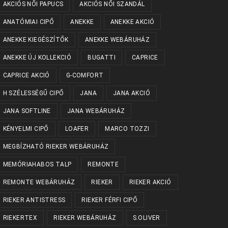
AKCIÓS NŐI PAPUCS
AKCIÓS NŐI SZANDÁL
ANATÓMIAI CIPŐ
ANEKKE
ANEKKE AKCIÓ
ANEKKE KIEGÉSZÍTŐK
ANEKKE WEBÁRUHÁZ
ANEKKE ÚJ KOLLEKCIÓ
BUGATTI
CAPRICE
CAPRICE AKCIÓ
G-COMFORT
H SZÉLESSÉGŰ CIPŐ
JANA
JANA AKCIÓ
JANA SOFTLINE
JANA WEBÁRUHÁZ
KÉNYELMI CIPŐ
LOAFER
MARCO TOZZI
MEGBÍZHATÓ RIEKER WEBÁRUHÁZ
MEMÓRIAHABOS TALP
REMONTE
REMONTE WEBÁRUHÁZ
RIEKER
RIEKER AKCIÓ
RIEKER ANTISTRESS
RIEKER FÉRFI CIPŐ
RIEKERTEX
RIEKER WEBÁRUHÁZ
S.OLIVER