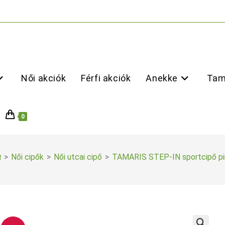
Női akciók
Férfi akciók
Anekke
Tam
0
>
Női cipők
>
Női utcai cipő
>
TAMARIS STEP-IN sportcipő pi