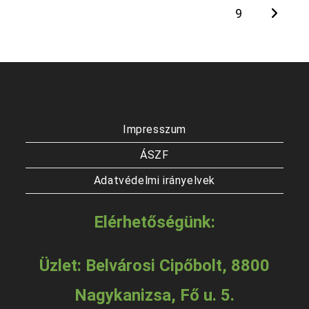
a
választhatók
9
term
ki
vála
ki
Impresszum
ÁSZF
Adatvédelmi irányelvek
Elérhetőségünk:
Üzlet: Belvárosi Cipőbolt, 8800
Nagykanizsa, Fő u. 5.