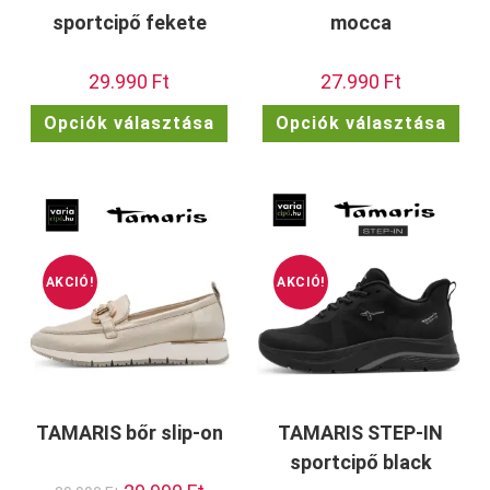
sportcipő fekete
mocca
29.990
Ft
27.990
Ft
Ennek
Enn
Opciók választása
Opciók választása
a
a
terméknek
ter
több
töb
variációja
vari
van.
van.
A
A
változatok
vált
a
a
termékoldalon
term
választhatók
vála
ki
ki
AKCIÓ!
AKCIÓ!
TAMARIS bőr slip-on
TAMARIS STEP-IN
sportcipő black
Original
Current