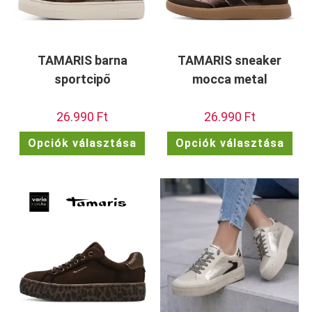
TAMARIS barna
TAMARIS sneaker
sportcipő
mocca metal
26.990
Ft
26.990
Ft
Ennek
Enn
Opciók választása
Opciók választása
a
a
terméknek
ter
több
töb
variációja
vari
van.
van.
A
A
változatok
vált
a
a
termékoldalon
term
választhatók
vála
ki
ki