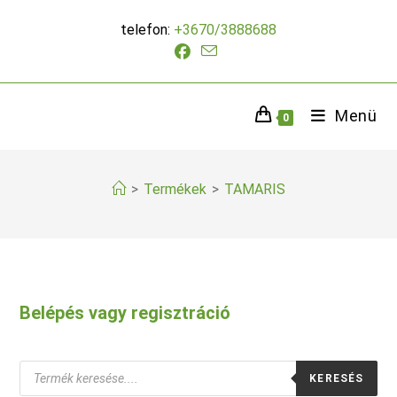
Skip
telefon:
+3670/3888688
to
content
Menü
0
>
Termékek
>
TAMARIS
Belépés vagy regisztráció
Products
KERESÉS
search