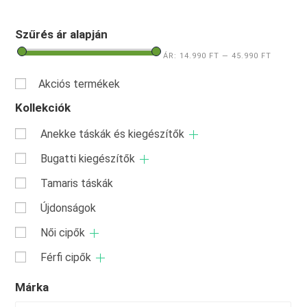
Szűrés ár alapján
ÁR:
14.990 FT
—
45.990 FT
Akciós termékek
Kollekciók
Anekke táskák és kiegészítők
Bugatti kiegészítők
Tamaris táskák
Újdonságok
Női cipők
Férfi cipők
Márka