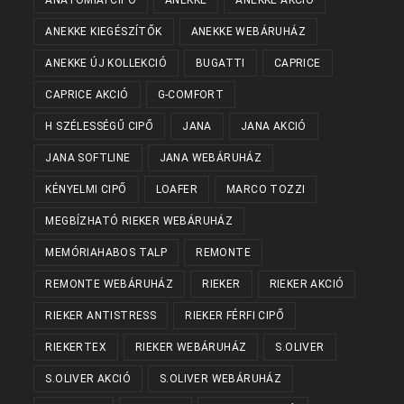
ANEKKE KIEGÉSZÍTŐK
ANEKKE WEBÁRUHÁZ
ANEKKE ÚJ KOLLEKCIÓ
BUGATTI
CAPRICE
CAPRICE AKCIÓ
G-COMFORT
H SZÉLESSÉGŰ CIPŐ
JANA
JANA AKCIÓ
JANA SOFTLINE
JANA WEBÁRUHÁZ
KÉNYELMI CIPŐ
LOAFER
MARCO TOZZI
MEGBÍZHATÓ RIEKER WEBÁRUHÁZ
MEMÓRIAHABOS TALP
REMONTE
REMONTE WEBÁRUHÁZ
RIEKER
RIEKER AKCIÓ
RIEKER ANTISTRESS
RIEKER FÉRFI CIPŐ
RIEKERTEX
RIEKER WEBÁRUHÁZ
S.OLIVER
S.OLIVER AKCIÓ
S.OLIVER WEBÁRUHÁZ