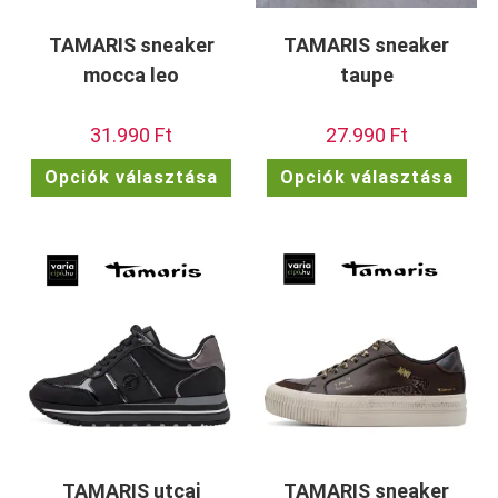
TAMARIS sneaker
TAMARIS sneaker
mocca leo
taupe
31.990
Ft
27.990
Ft
Ennek
Enn
Opciók választása
Opciók választása
a
a
terméknek
ter
több
töb
variációja
vari
van.
van.
A
A
változatok
vált
a
a
termékoldalon
term
választhatók
vála
ki
ki
TAMARIS utcai
TAMARIS sneaker