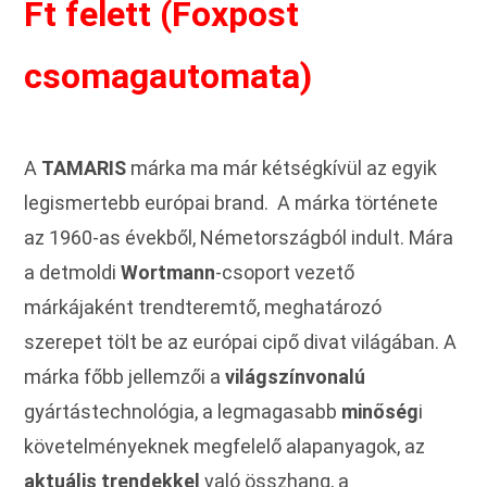
Ft felett (Foxpost
csomagautomata)
A
TAMARIS
márka ma már kétségkívül az egyik
legismertebb európai brand. A márka története
az 1960-as évekből, Németországból indult. Mára
a detmoldi
Wortmann
-csoport vezető
márkájaként trendteremtő, meghatározó
szerepet tölt be az európai cipő divat világában. A
márka főbb jellemzői a
világszínvonalú
gyártástechnológia, a legmagasabb
minőség
i
követelményeknek megfelelő alapanyagok, az
aktuális trendekkel
való összhang, a