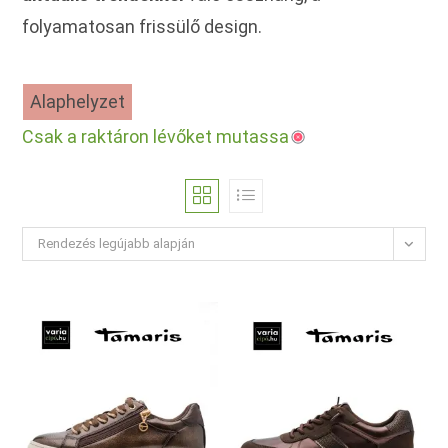
folyamatosan frissülő design.
Alaphelyzet
Csak a raktáron lévőket mutassa
Rendezés legújabb alapján