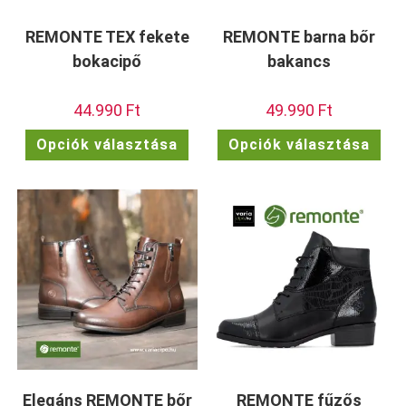
REMONTE TEX fekete
REMONTE barna bőr
bokacipő
bakancs
44.990
Ft
49.990
Ft
Ennek
Enn
Opciók választása
Opciók választása
a
a
terméknek
ter
több
töb
variációja
vari
van.
van.
A
A
változatok
vált
a
a
termékoldalon
term
választhatók
vála
ki
ki
Elegáns REMONTE bőr
REMONTE fűzős