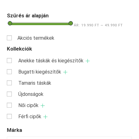
Szűrés ár alapján
ÁR:
19.990 FT
—
49.990 FT
Akciós termékek
Kollekciók
Anekke táskák és kiegészítők
Bugatti kiegészítők
Tamaris táskák
Újdonságok
Női cipők
Férfi cipők
Márka