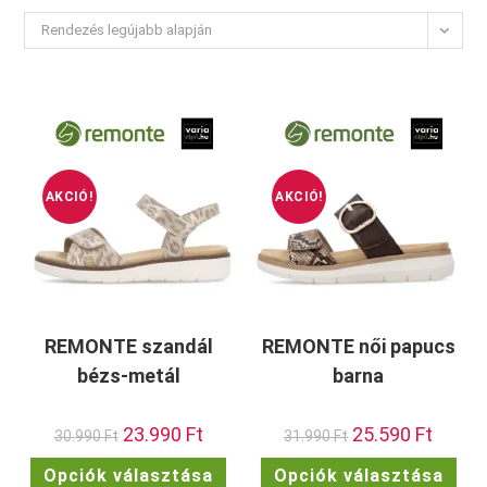
Rendezés legújabb alapján
AKCIÓ!
AKCIÓ!
REMONTE szandál
REMONTE női papucs
bézs-metál
barna
Original
23.990
Ft
Current
Original
25.590
Ft
Current
30.990
Ft
31.990
Ft
price
price
price
price
was:
is:
was:
is:
Ennek
Enn
Opciók választása
Opciók választása
30.990 Ft.
23.990 Ft.
31.990 Ft.
25.590 F
a
a