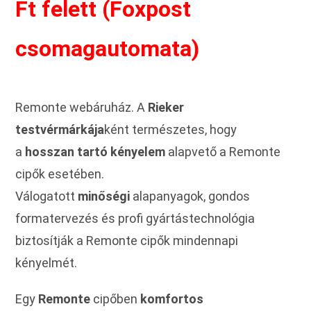
Ft felett (Foxpost
csomagautomata)
Remonte webáruház. A
Rieker
testvérmárkája
ként természetes, hogy
a
hosszan tartó kényelem
alapvető a Remonte
cipők esetében.
Válogatott
minőségi
alapanyagok, gondos
formatervezés és profi gyártástechnológia
biztosítják a Remonte cipők mindennapi
kényelmét.
Egy
Remonte
cipőben
komfortos