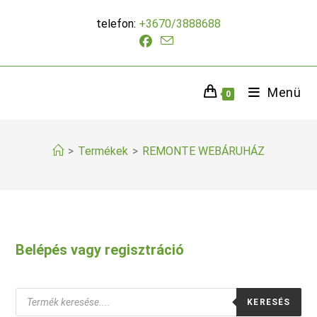
Skip
telefon:
+3670/3888688
to
content
Menü
0
>
Termékek
>
REMONTE WEBÁRUHÁZ
Belépés vagy regisztráció
Products
KERESÉS
search