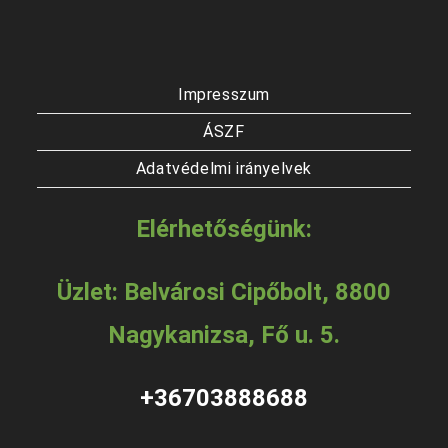
ki
ki
Impresszum
ÁSZF
Adatvédelmi irányelvek
Elérhetőségünk:
Üzlet: Belvárosi Cipőbolt, 8800
Nagykanizsa, Fő u. 5.
+36703888688