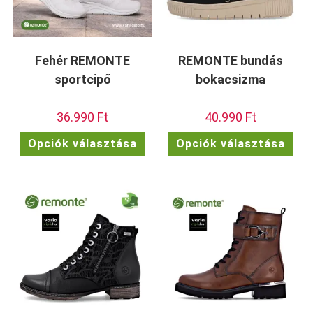
Fehér REMONTE
REMONTE bundás
sportcipő
bokacsizma
36.990
Ft
40.990
Ft
Ennek
Enn
Opciók választása
Opciók választása
a
a
terméknek
ter
több
töb
variációja
vari
van.
van.
A
A
változatok
vált
a
a
termékoldalon
term
választhatók
vála
ki
ki