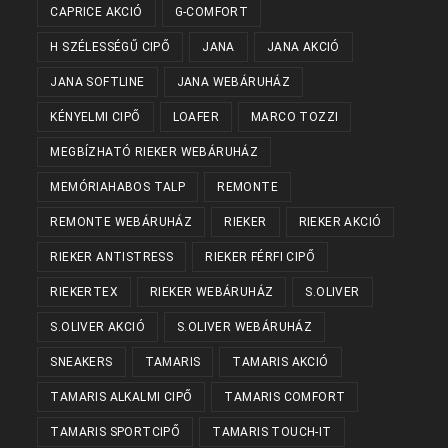
CAPRICE AKCIÓ
G-COMFORT
H SZÉLESSÉGŰ CIPŐ
JANA
JANA AKCIÓ
JANA SOFTLINE
JANA WEBÁRUHÁZ
KÉNYELMI CIPŐ
LOAFER
MARCO TOZZI
MEGBÍZHATÓ RIEKER WEBÁRUHÁZ
MEMÓRIAHABOS TALP
REMONTE
REMONTE WEBÁRUHÁZ
RIEKER
RIEKER AKCIÓ
RIEKER ANTISTRESS
RIEKER FÉRFI CIPŐ
RIEKERTEX
RIEKER WEBÁRUHÁZ
S.OLIVER
S.OLIVER AKCIÓ
S.OLIVER WEBÁRUHÁZ
SNEAKERS
TAMARIS
TAMARIS AKCIÓ
TAMARIS ALKALMI CIPŐ
TAMARIS COMFORT
TAMARIS SPORTCIPŐ
TAMARIS TOUCH-IT