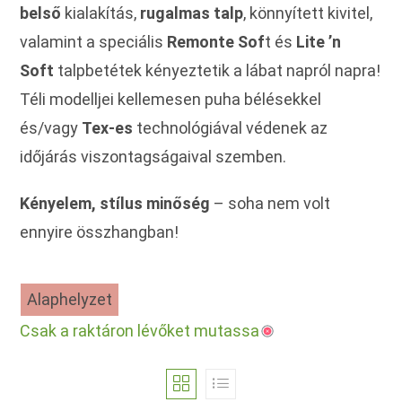
belső
kialakítás,
rugalmas talp
, könnyített kivitel,
valamint a speciális
Remonte Sof
t és
Lite ’n
Soft
talpbetétek kényeztetik a lábat napról napra!
Téli modelljei kellemesen puha bélésekkel
és/vagy
Tex-es
technológiával védenek az
időjárás viszontagságaival szemben.
Kényelem, stílus minőség
– soha nem volt
ennyire összhangban!
Alaphelyzet
Csak a raktáron lévőket mutassa