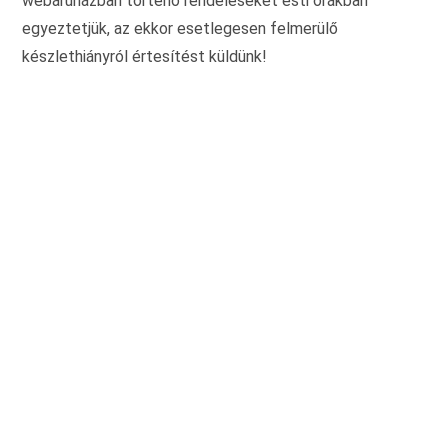
webáruházban történő rendeléseket esti órákban
egyeztetjük, az ekkor esetlegesen felmerülő
készlethiányról értesítést küldünk!