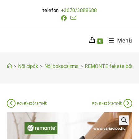
Skip
telefon:
+3670/3888688
to
content
Menü
0
>
Női cipők
>
Női bokacsizma
>
REMONTE fekete bőr b
Következő termék
Következő termék
🔍