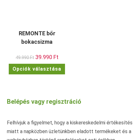
REMONTE bőr
bokacsizma
Original
39.990
Ft
Current
49.990
Ft
price
price
was:
is:
Ennek
Opciók választása
49.990 Ft.
39.990 Ft.
a
terméknek
több
variációja
van.
A
változatok
Belépés vagy regisztráció
a
termékoldalon
választhatók
ki
Felhívjuk a figyelmet, hogy a kiskereskedelmi értékesítés
miatt a napközben üzletünkben eladott termékeket és a