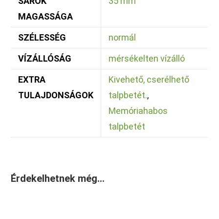
SAROK
35 mm
MAGASSÁGA
SZÉLESSÉG
normál
VÍZÁLLÓSÁG
mérsékelten vízálló
EXTRA
Kivehető, cserélhető
TULAJDONSÁGOK
talpbetét.
,
Memóriahabos
talpbetét
Érdekelhetnek még…