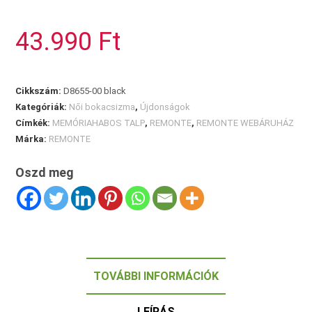
bőr
bokacsizma
43.990
Ft
mennyiség
Cikkszám:
D8655-00 black
Kategóriák:
Női bokacsizma
,
Újdonságok
Címkék:
MEMÓRIAHABOS TALP
,
REMONTE
,
REMONTE WEBÁRUHÁZ
Márka:
REMONTE
Oszd meg
TOVÁBBI INFORMÁCIÓK
LEÍRÁS