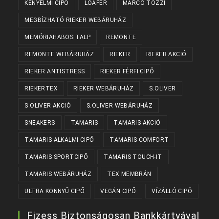
KÉNYELMI CIPŐ
LOAFER
MARCO TOZZI
MEGBÍZHATÓ RIEKER WEBÁRUHÁZ
MEMÓRIAHABOS TALP
REMONTE
REMONTE WEBÁRUHÁZ
RIEKER
RIEKER AKCIÓ
RIEKER ANTISTRESS
RIEKER FÉRFI CIPŐ
RIEKERTEX
RIEKER WEBÁRUHÁZ
S.OLIVER
S.OLIVER AKCIÓ
S.OLIVER WEBÁRUHÁZ
SNEAKERS
TAMARIS
TAMARIS AKCIÓ
TAMARIS ALKALMI CIPŐ
TAMARIS COMFORT
TAMARIS SPORTCIPŐ
TAMARIS TOUCH-IT
TAMARIS WEBÁRUHÁZ
TEX MEMBRÁN
ULTRA KÖNNYŰ CIPŐ
VEGÁN CIPŐ
VÍZÁLLÓ CIPŐ
Fizess Biztonságosan Bankkártyával