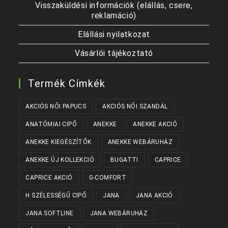
Visszaküldési információk (elállás, csere,
reklamáció)
Elállási nyilatkozat
Vásárlói tájékoztató
Termék Címkék
AKCIÓS NŐI PAPUCS
AKCIÓS NŐI SZANDÁL
ANATÓMIAI CIPŐ
ANEKKE
ANEKKE AKCIÓ
ANEKKE KIEGÉSZÍTŐK
ANEKKE WEBÁRUHÁZ
ANEKKE ÚJ KOLLEKCIÓ
BUGATTI
CAPRICE
CAPRICE AKCIÓ
G-COMFORT
H SZÉLESSÉGŰ CIPŐ
JANA
JANA AKCIÓ
JANA SOFTLINE
JANA WEBÁRUHÁZ