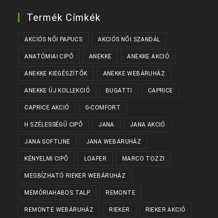
Termék Címkék
AKCIÓS NŐI PAPUCS
AKCIÓS NŐI SZANDÁL
ANATÓMIAI CIPŐ
ANEKKE
ANEKKE AKCIÓ
ANEKKE KIEGÉSZÍTŐK
ANEKKE WEBÁRUHÁZ
ANEKKE ÚJ KOLLEKCIÓ
BUGATTI
CAPRICE
CAPRICE AKCIÓ
G-COMFORT
H SZÉLESSÉGŰ CIPŐ
JANA
JANA AKCIÓ
JANA SOFTLINE
JANA WEBÁRUHÁZ
KÉNYELMI CIPŐ
LOAFER
MARCO TOZZI
MEGBÍZHATÓ RIEKER WEBÁRUHÁZ
MEMÓRIAHABOS TALP
REMONTE
REMONTE WEBÁRUHÁZ
RIEKER
RIEKER AKCIÓ