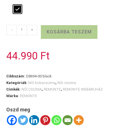
REMONTE
-
+
KOSÁRBA TESZEM
bőr
bokacsizma
mennyiség
44.990
Ft
Cikkszám:
D8694-00 black
Kategóriák:
Női bokacsizma
,
Női csizma
Címkék:
NŐI CSIZMA
,
REMONTE
,
REMONTE WEBÁRUHÁZ
Márka:
REMONTE
Oszd meg