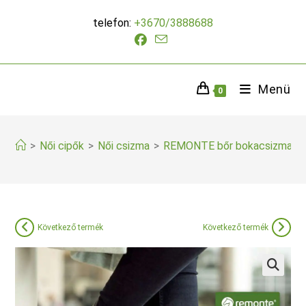
Skip
telefon:
+3670/3888688
to
content
Menü
0
>
Női cipők
>
Női csizma
>
REMONTE bőr bokacsizma
Következő termék
Következő termék