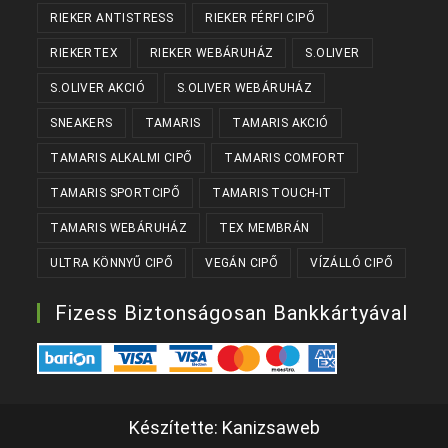
RIEKER ANTISTRESS
RIEKER FÉRFI CIPŐ
RIEKERTEX
RIEKER WEBÁRUHÁZ
S.OLIVER
S.OLIVER AKCIÓ
S.OLIVER WEBÁRUHÁZ
SNEAKERS
TAMARIS
TAMARIS AKCIÓ
TAMARIS ALKALMI CIPŐ
TAMARIS COMFORT
TAMARIS SPORTCIPŐ
TAMARIS TOUCH-IT
TAMARIS WEBÁRUHÁZ
TEX MEMBRÁN
ULTRA KÖNNYŰ CIPŐ
VEGÁN CIPŐ
VÍZÁLLÓ CIPŐ
Fizess Biztonságosan Bankkártyával
Készítette:
Kanizsaweb