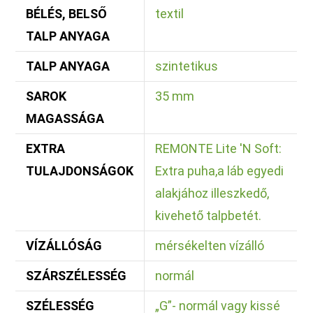
BÉLÉS, BELSŐ
textil
TALP ANYAGA
TALP ANYAGA
szintetikus
SAROK
35 mm
MAGASSÁGA
EXTRA
REMONTE Lite 'N Soft:
TULAJDONSÁGOK
Extra puha,a láb egyedi
alakjához illeszkedő,
kivehető talpbetét.
VÍZÁLLÓSÁG
mérsékelten vízálló
SZÁRSZÉLESSÉG
normál
SZÉLESSÉG
„G”- normál vagy kissé