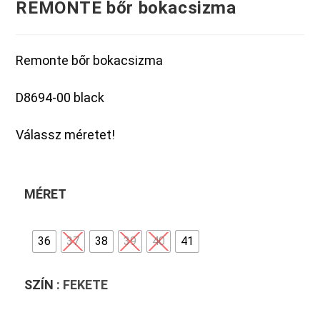
REMONTE bőr bokacsizma
Remonte bőr bokacsizma
D8694-00 black
Válassz méretet!
MÉRET
36
37
38
39
40
41
SZÍN
: FEKETE