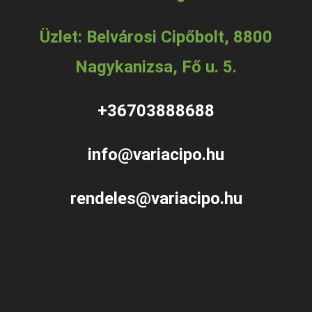
Üzlet: Belvárosi Cipőbolt, 8800
Nagykanizsa, Fő u. 5.
+36703888688
info@variacipo.hu
rendeles@variacipo.hu