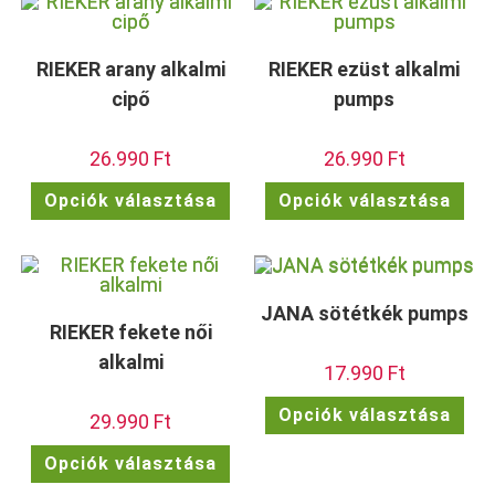
van.
vált
A
a
változatok
term
a
vála
termékoldalon
RIEKER arany alkalmi
RIEKER ezüst alkalmi
ki
választhatók
ki
cipő
pumps
26.990
Ft
26.990
Ft
Ennek
Enn
Opciók választása
Opciók választása
a
a
terméknek
ter
több
töb
variációja
vari
van.
van.
A
A
változatok
vált
JANA sötétkék pumps
a
a
termékoldalon
term
RIEKER fekete női
választhatók
vála
ki
ki
alkalmi
17.990
Ft
Enn
Opciók választása
29.990
Ft
a
ter
töb
Ennek
Opciók választása
vari
a
van.
terméknek