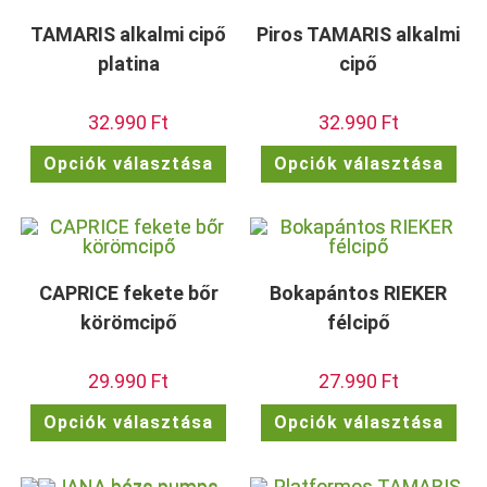
a
a
termékoldalon
term
TAMARIS alkalmi cipő
Piros TAMARIS alkalmi
választhatók
vála
ki
ki
platina
cipő
32.990
Ft
32.990
Ft
Ennek
Enn
Opciók választása
Opciók választása
a
a
terméknek
ter
több
töb
variációja
vari
van.
van.
A
A
változatok
vált
a
a
termékoldalon
term
CAPRICE fekete bőr
Bokapántos RIEKER
választhatók
vála
ki
ki
körömcipő
félcipő
29.990
Ft
27.990
Ft
Ennek
Enn
Opciók választása
Opciók választása
a
a
terméknek
ter
több
töb
variációja
vari