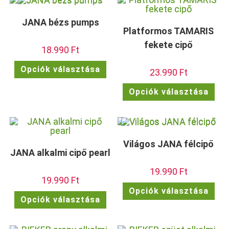
van.
van.
A
A
változatok
vált
JANA bézs pumps
a
a
termékoldalon
term
Platformos TAMARIS
választhatók
vála
ki
ki
fekete cipő
18.990
Ft
Ennek
Opciók választása
23.990
Ft
a
terméknek
több
Enn
Opciók választása
variációja
a
van.
ter
A
töb
változatok
vari
a
van.
termékoldalon
A
választhatók
vált
ki
Világos JANA félcipő
a
term
JANA alkalmi cipő pearl
vála
ki
19.990
Ft
19.990
Ft
Enn
Opciók választása
a
Ennek
Opciók választása
ter
a
töb
terméknek
vari
több
van.
variációja
A