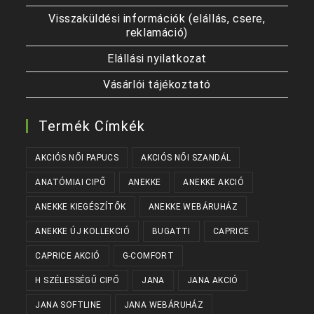
Visszaküldési információk (elállás, csere,
reklamáció)
Elállási nyilatkozat
Vásárlói tájékoztató
Termék Címkék
AKCIÓS NŐI PAPUCS
AKCIÓS NŐI SZANDÁL
ANATÓMIAI CIPŐ
ANEKKE
ANEKKE AKCIÓ
ANEKKE KIEGÉSZÍTŐK
ANEKKE WEBÁRUHÁZ
ANEKKE ÚJ KOLLEKCIÓ
BUGATTI
CAPRICE
CAPRICE AKCIÓ
G-COMFORT
H SZÉLESSÉGŰ CIPŐ
JANA
JANA AKCIÓ
JANA SOFTLINE
JANA WEBÁRUHÁZ