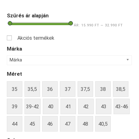
Szűrés ár alapján
ÁR:
15.990 FT
—
32.990 FT
Akciós termékek
Márka
Márka
Méret
35
35,5
36
37
37,5
38
38,5
39
39-42
40
41
42
43
43-46
44
45
46
47
48
40,5