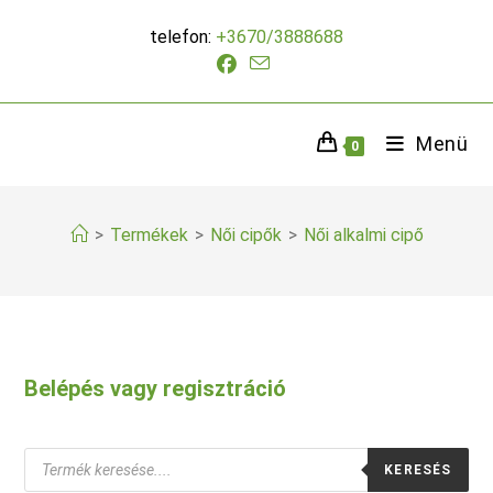
Skip
telefon:
+3670/3888688
to
content
Menü
0
>
Termékek
>
Női cipők
>
Női alkalmi cipő
Belépés vagy regisztráció
Products
KERESÉS
search