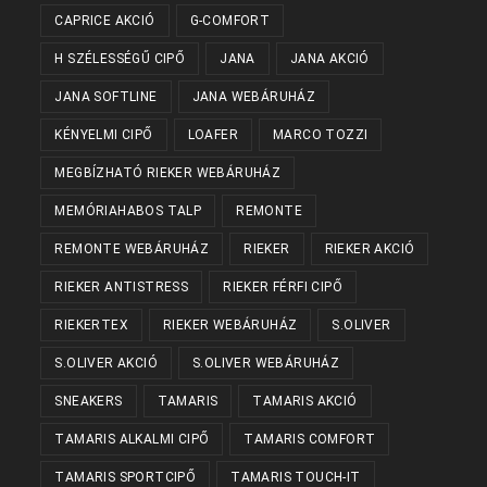
CAPRICE AKCIÓ
G-COMFORT
H SZÉLESSÉGŰ CIPŐ
JANA
JANA AKCIÓ
JANA SOFTLINE
JANA WEBÁRUHÁZ
KÉNYELMI CIPŐ
LOAFER
MARCO TOZZI
MEGBÍZHATÓ RIEKER WEBÁRUHÁZ
MEMÓRIAHABOS TALP
REMONTE
REMONTE WEBÁRUHÁZ
RIEKER
RIEKER AKCIÓ
RIEKER ANTISTRESS
RIEKER FÉRFI CIPŐ
RIEKERTEX
RIEKER WEBÁRUHÁZ
S.OLIVER
S.OLIVER AKCIÓ
S.OLIVER WEBÁRUHÁZ
SNEAKERS
TAMARIS
TAMARIS AKCIÓ
TAMARIS ALKALMI CIPŐ
TAMARIS COMFORT
TAMARIS SPORTCIPŐ
TAMARIS TOUCH-IT