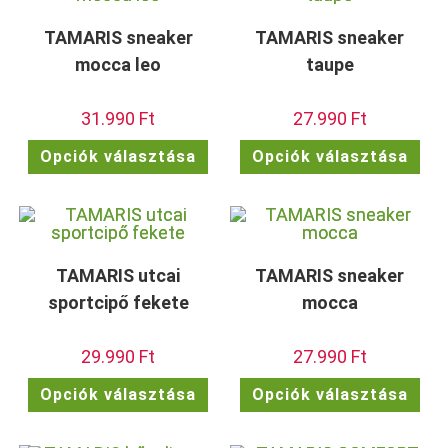
változatok
vált
a
a
termékoldalon
term
TAMARIS sneaker
TAMARIS sneaker
választhatók
vála
ki
ki
mocca leo
taupe
31.990
Ft
27.990
Ft
Ennek
Enn
Opciók választása
Opciók választása
a
a
terméknek
ter
több
töb
variációja
vari
van.
van.
A
A
változatok
vált
a
a
termékoldalon
term
TAMARIS utcai
TAMARIS sneaker
választhatók
vála
ki
ki
sportcipő fekete
mocca
29.990
Ft
27.990
Ft
Ennek
Enn
Opciók választása
Opciók választása
a
a
terméknek
ter
több
töb
variációja
vari