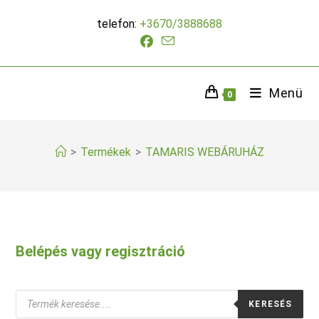
Skip
telefon:
+3670/3888688
to
content
Menü
0
>
Termékek
>
TAMARIS WEBÁRUHÁZ
Belépés vagy regisztráció
Products
KERESÉS
search