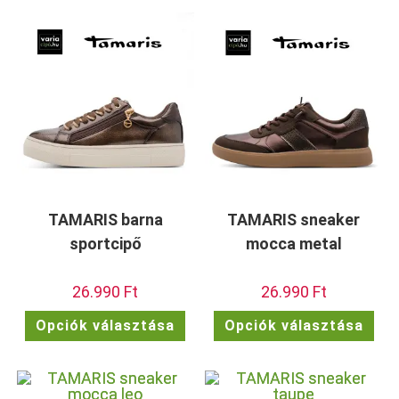
TAMARIS barna
TAMARIS sneaker
sportcipő
mocca metal
26.990
Ft
26.990
Ft
Ennek
Enn
Opciók választása
Opciók választása
a
a
terméknek
ter
több
töb
variációja
vari
van.
van.
A
A