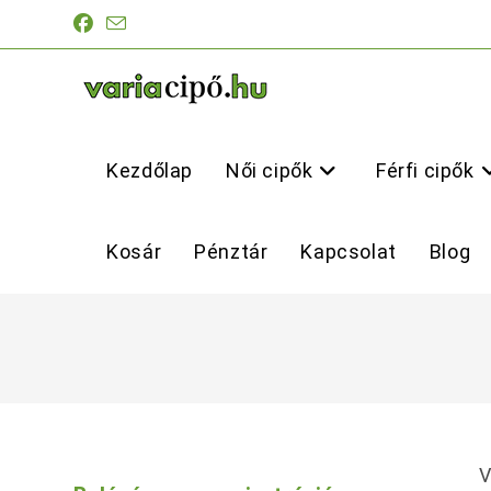
Skip
to
content
Kezdőlap
Női cipők
Férfi cipők
Kosár
Pénztár
Kapcsolat
Blog
V