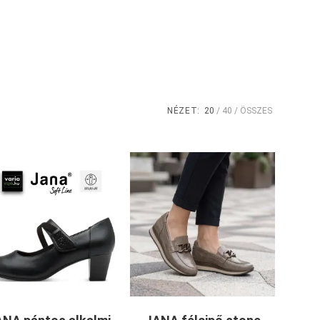
NÉZET:
20
40
ÖSSZES