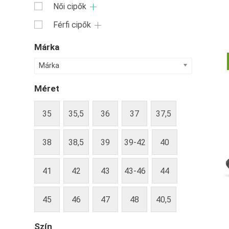
Női cipők
Férfi cipők
Márka
Márka
Méret
35
35,5
36
37
37,5
38
38,5
39
39-42
40
41
42
43
43-46
44
45
46
47
48
40,5
Szín