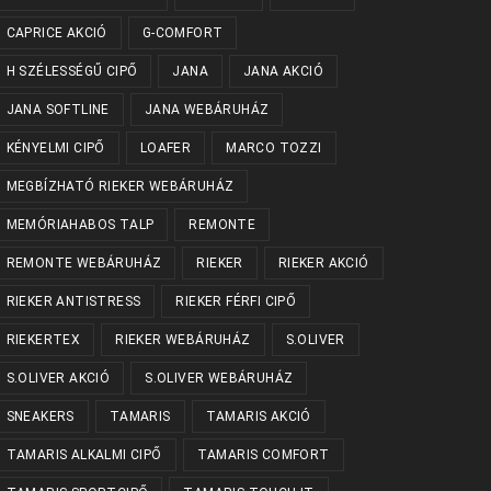
CAPRICE AKCIÓ
G-COMFORT
H SZÉLESSÉGŰ CIPŐ
JANA
JANA AKCIÓ
JANA SOFTLINE
JANA WEBÁRUHÁZ
KÉNYELMI CIPŐ
LOAFER
MARCO TOZZI
MEGBÍZHATÓ RIEKER WEBÁRUHÁZ
MEMÓRIAHABOS TALP
REMONTE
REMONTE WEBÁRUHÁZ
RIEKER
RIEKER AKCIÓ
RIEKER ANTISTRESS
RIEKER FÉRFI CIPŐ
RIEKERTEX
RIEKER WEBÁRUHÁZ
S.OLIVER
S.OLIVER AKCIÓ
S.OLIVER WEBÁRUHÁZ
SNEAKERS
TAMARIS
TAMARIS AKCIÓ
TAMARIS ALKALMI CIPŐ
TAMARIS COMFORT