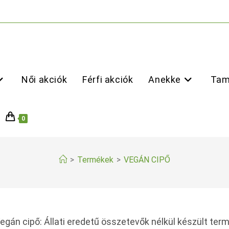
Női akciók
Férfi akciók
Anekke
Tam
0
>
Termékek
>
VEGÁN CIPŐ
egán cipő: Állati eredetű összetevők nélkül készült ter