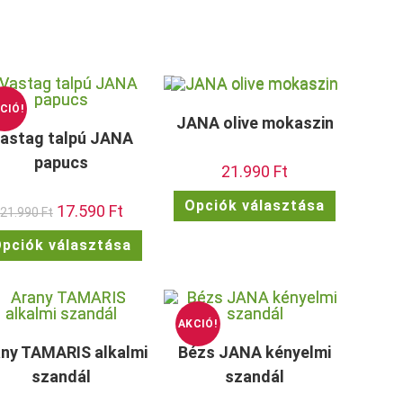
ki
CIÓ!
JANA olive mokaszin
astag talpú JANA
papucs
21.990
Ft
Ennek
Opciók választása
Original
17.590
Ft
Current
a
21.990
Ft
price
price
ek
terméknek
was:
is:
több
Ennek
pciók választása
21.990 Ft.
17.590 Ft.
a
variációja
a
van.
terméknek
A
több
ok
változatok
variációja
a
van.
dalon
termékolda
A
atók
választhat
változatok
AKCIÓ!
ki
a
termékoldalon
ny TAMARIS alkalmi
Bézs JANA kényelmi
választhatók
ki
szandál
szandál