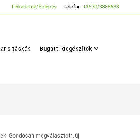
Fiókadatok/Belépés
telefon:
+3670/3888688
aris táskák
Bugatti kiegészítők
mék. Gondosan megválasztott, új