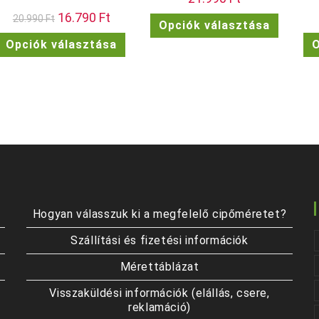
Original
16.790
Ft
Current
Ennek
20.990
Ft
Opciók választása
price
price
a
was:
is:
Ennek
termékn
Opciók választása
O
20.990 Ft.
16.790 Ft.
a
több
terméknek
variációj
több
van.
variációja
A
van.
változat
A
a
változatok
termékol
a
választh
termékoldalon
ki
választhatók
ki
Hogyan válasszuk ki a megfelelő cipőméretet?
Szállítási és fizetési információk
Mérettáblázat
Visszaküldési információk (elállás, csere,
reklamáció)