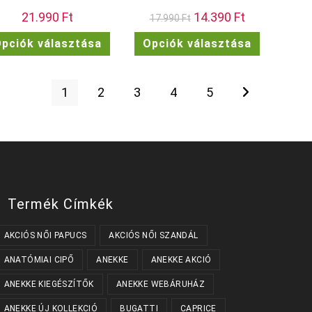
21.990
Ft
Original
14.390
Ft
Current
17.990
Ft
price
price
was:
is:
Ennek
Ennek
ek
pciók választása
Opciók választása
17.990 Ft.
14.390 Ft.
a
a
terméknek
terméknek
a
több
több
variációja
variációja
van.
van.
ok
1
2
3
4
5
A
A
változatok
változatok
dalon
a
a
atók
termékoldalon
termékolda
választhatók
választhat
ki
ki
Termék Címkék
AKCIÓS NŐI PAPUCS
AKCIÓS NŐI SZANDÁL
ANATÓMIAI CIPŐ
ANEKKE
ANEKKE AKCIÓ
ANEKKE KIEGÉSZÍTŐK
ANEKKE WEBÁRUHÁZ
ANEKKE ÚJ KOLLEKCIÓ
BUGATTI
CAPRICE