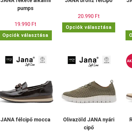
JANA fekete alkalmi
JANA bronz félcipő
JA
pumps
20.990
Ft
19.990
Ft
Ennek
Opciók választása
a
Ennek
termékn
Opciók választása
O
a
több
terméknek
variációj
több
van.
variációja
A
van.
változat
A
a
változatok
termékol
AK
a
választh
termékoldalon
ki
választhatók
ki
JANA félcipő mocca
Olivazöld JANA nyári
cipő