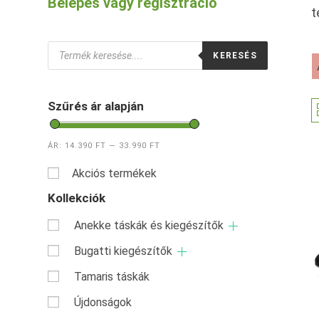
Belépés vagy regisztráció
t
Products
KERESÉS
search
Szűrés ár alapján
ÁR:
14.390 FT
—
33.990 FT
Akciós termékek
Kollekciók
Anekke táskák és kiegészítők
Bugatti kiegészítők
Tamaris táskák
Újdonságok