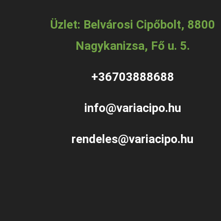
Üzlet: Belvárosi Cipőbolt, 8800
Nagykanizsa, Fő u. 5.
+36703888688
info@variacipo.hu
rendeles@variacipo.hu