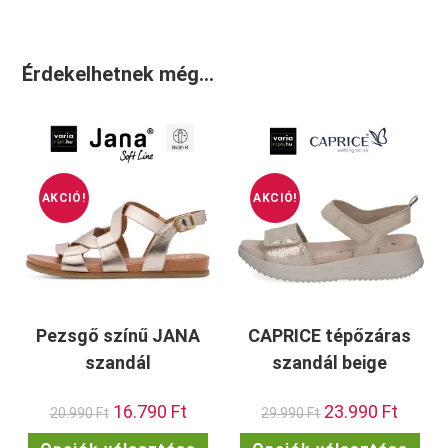
Érdekelhetnek még…
AKCIÓ!
AKCIÓ!
Pezsgő színű JANA
CAPRICE tépőzáras
szandál
szandál beige
Original
16.790
Ft
Current
Original
23.990
Ft
Current
20.990
Ft
29.990
Ft
price
price
price
price
was:
is:
was:
is:
Ennek
Enn