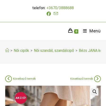
Skip
telefon:
+3670/3888688
to
content
Menü
0
>
Női cipők
>
Női szandál, szandálcipő
>
Bézs JANA kény
Következő termék
Következő termék
AKCIÓ!