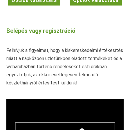
Opciók választása
Opciók választása
20.990 Ft.
16.790 Ft.
29.990 Ft.
23.990 F
a
a
terméknek
ter
több
töb
variációja
vari
van.
van.
A
A
változatok
vált
Belépés vagy regisztráció
a
a
termékoldalon
term
választhatók
vála
ki
ki
Felhívjuk a figyelmet, hogy a kiskereskedelmi értékesítés
miatt a napközben üzletünkben eladott termékeket és a
webáruházban történő rendeléseket esti órákban
egyeztetjük, az ekkor esetlegesen felmerülő
készlethiányról értesítést küldünk!