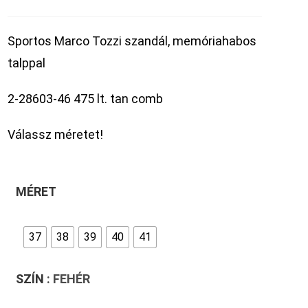
Sportos Marco Tozzi szandál, memóriahabos
talppal
2-28603-46 475 lt. tan comb
Válassz méretet!
MÉRET
37
38
39
40
41
SZÍN
: FEHÉR