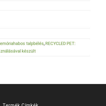
emóriahabos talpbélés
,
RECYCLED PET:
sználásával készült
Termék Címkék