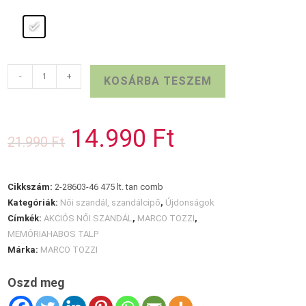
Sportos
-
+
KOSÁRBA TESZEM
MARCO
TOZZI
szandál
14.990
Ft
Original
Current
21.990
Ft
mennyiség
price
price
was:
is:
21.990 Ft.
14.990 Ft.
Cikkszám:
2-28603-46 475 lt. tan comb
Kategóriák:
Női szandál, szandálcipő
,
Újdonságok
Címkék:
AKCIÓS NŐI SZANDÁL
,
MARCO TOZZI
,
MEMÓRIAHABOS TALP
Márka:
MARCO TOZZI
Oszd meg