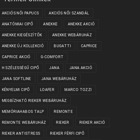
AKCIÓS NŐI PAPUCS
AKCIÓS NŐI SZANDÁL
ANATÓMIAI CIPŐ
ANEKKE
ANEKKE AKCIÓ
ANEKKE KIEGÉSZÍTŐK
ANEKKE WEBÁRUHÁZ
ANEKKE ÚJ KOLLEKCIÓ
BUGATTI
CAPRICE
CAPRICE AKCIÓ
G-COMFORT
H SZÉLESSÉGŰ CIPŐ
JANA
JANA AKCIÓ
JANA SOFTLINE
JANA WEBÁRUHÁZ
KÉNYELMI CIPŐ
LOAFER
MARCO TOZZI
MEGBÍZHATÓ RIEKER WEBÁRUHÁZ
MEMÓRIAHABOS TALP
REMONTE
REMONTE WEBÁRUHÁZ
RIEKER
RIEKER AKCIÓ
RIEKER ANTISTRESS
RIEKER FÉRFI CIPŐ