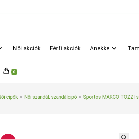
Női akciók
Férfi akciók
Anekke
Tam
0
ői cipők
>
Női szandál, szandálcipő
>
Sportos MARCO TOZZI s