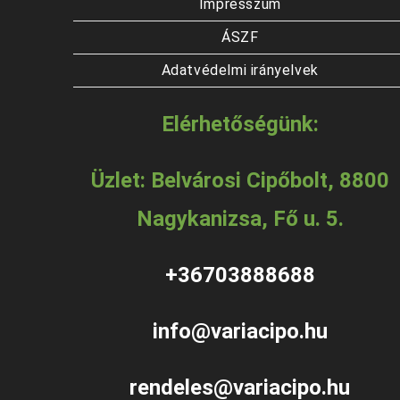
Impresszum
ÁSZF
Adatvédelmi irányelvek
Elérhetőségünk:
Üzlet: Belvárosi Cipőbolt, 8800
Nagykanizsa, Fő u. 5.
+36703888688
info@variacipo.hu
rendeles@variacipo.hu