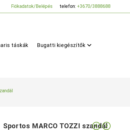
Fiókadatok/Belépés
telefon:
+3670/3888688
aris táskák
Bugatti kiegészítők
zandál
Sportos MARCO TOZZI szandál