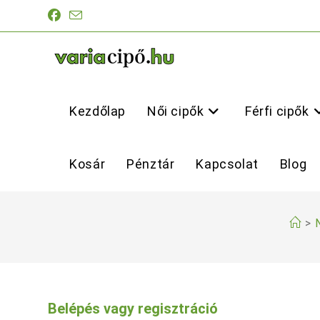
Skip
to
content
Kezdőlap
Női cipők
Férfi cipők
Kosár
Pénztár
Kapcsolat
Blog
>
N
Belépés vagy regisztráció