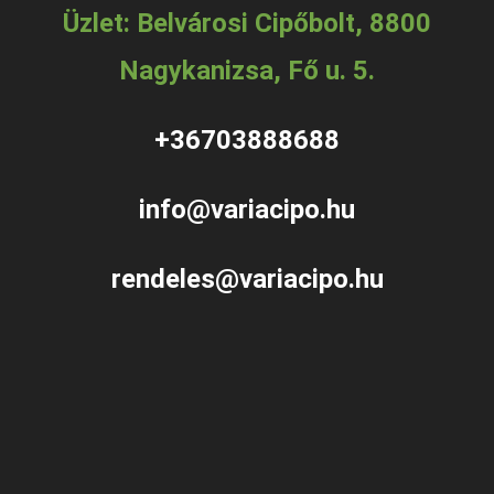
Üzlet: Belvárosi Cipőbolt, 8800
Nagykanizsa, Fő u. 5.
+36703888688
info@variacipo.hu
rendeles@variacipo.hu