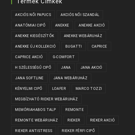
Termék Címkék
AKCIÓS NŐI PAPUCS
AKCIÓS NŐI SZANDÁL
ANATÓMIAI CIPŐ
ANEKKE
ANEKKE AKCIÓ
ANEKKE KIEGÉSZÍTŐK
ANEKKE WEBÁRUHÁZ
ANEKKE ÚJ KOLLEKCIÓ
BUGATTI
CAPRICE
CAPRICE AKCIÓ
G-COMFORT
H SZÉLESSÉGŰ CIPŐ
JANA
JANA AKCIÓ
JANA SOFTLINE
JANA WEBÁRUHÁZ
KÉNYELMI CIPŐ
LOAFER
MARCO TOZZI
MEGBÍZHATÓ RIEKER WEBÁRUHÁZ
MEMÓRIAHABOS TALP
REMONTE
REMONTE WEBÁRUHÁZ
RIEKER
RIEKER AKCIÓ
RIEKER ANTISTRESS
RIEKER FÉRFI CIPŐ