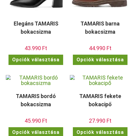
Elegáns TAMARIS
TAMARIS barna
bokacsizma
bokacsizma
43.990
Ft
44.990
Ft
Ennek
Enn
Opciók választása
Opciók választása
a
a
terméknek
ter
több
töb
variációja
vari
van.
van.
A
A
változatok
vált
a
a
termékoldalon
term
TAMARIS bordó
TAMARIS fekete
választhatók
vála
ki
ki
bokacsizma
bokacipő
45.990
Ft
27.990
Ft
Ennek
Enn
Opciók választása
Opciók választása
a
a