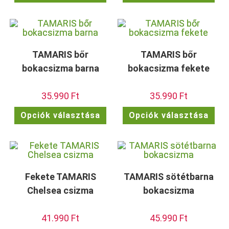
terméknek
ter
több
töb
variációja
vari
van.
van.
A
A
változatok
vált
a
a
termékoldalon
term
TAMARIS bőr
TAMARIS bőr
választhatók
vála
ki
ki
bokacsizma barna
bokacsizma fekete
35.990
Ft
35.990
Ft
Ennek
Enn
Opciók választása
Opciók választása
a
a
terméknek
ter
több
töb
variációja
vari
van.
van.
A
A
változatok
vált
a
a
termékoldalon
term
Fekete TAMARIS
TAMARIS sötétbarna
választhatók
vála
ki
ki
Chelsea csizma
bokacsizma
41.990
Ft
45.990
Ft