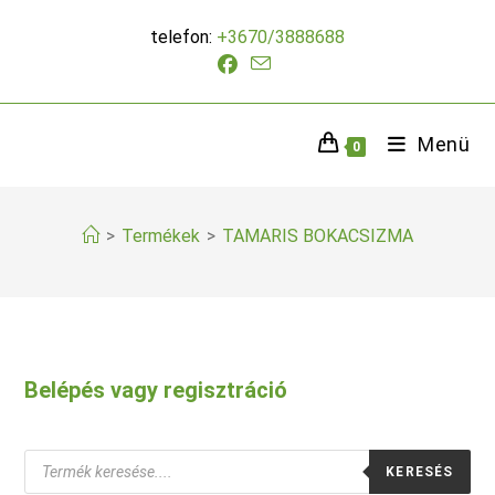
Skip
telefon:
+3670/3888688
to
content
Menü
0
>
Termékek
>
TAMARIS BOKACSIZMA
Belépés vagy regisztráció
Products
KERESÉS
search