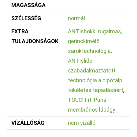
MAGASSÁGA
SZÉLESSÉG
normál
EXTRA
ANTIshokk: rugalmas,
TULAJDONSÁGOK
gerinckímélő
saroktechnológia
,
ANTIslide:
szabadalmaztatott
technológia a cipőtalp
tökéletes tapadásáért
,
TOUCH-it: Puha
membrános lábágy
VÍZÁLLÓSÁG
nem vízálló