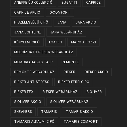
ANEKKE ÚJ KOLLEKCIÓ
BUGATTI
CAPRICE
CAPRICE AKCIÓ
G-COMFORT
H SZÉLESSÉGŰ CIPŐ
JANA
JANA AKCIÓ
JANA SOFTLINE
JANA WEBÁRUHÁZ
KÉNYELMI CIPŐ
LOAFER
MARCO TOZZI
MEGBÍZHATÓ RIEKER WEBÁRUHÁZ
MEMÓRIAHABOS TALP
REMONTE
REMONTE WEBÁRUHÁZ
RIEKER
RIEKER AKCIÓ
RIEKER ANTISTRESS
RIEKER FÉRFI CIPŐ
RIEKERTEX
RIEKER WEBÁRUHÁZ
S.OLIVER
S.OLIVER AKCIÓ
S.OLIVER WEBÁRUHÁZ
SNEAKERS
TAMARIS
TAMARIS AKCIÓ
TAMARIS ALKALMI CIPŐ
TAMARIS COMFORT