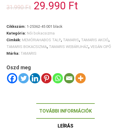
29.990
Ft
Original
Current
31.990
Ft
mennyiség
price
price
was:
is:
31.990 Ft.
29.990 Ft.
Cikkszám:
1-25362-45 001 black
Kategória:
Női bokacsizma
Címkék:
MEMÓRIAHABOS TALP
,
TAMARIS
,
TAMARIS AKCIÓ
,
TAMARIS BOKACSIZMA
,
TAMARIS WEBÁRUHÁZ
,
VEGÁN CIPŐ
Márka:
TAMARIS
Oszd meg
TOVÁBBI INFORMÁCIÓK
LEÍRÁS