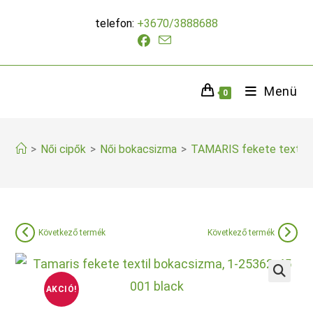
Skip
telefon:
+3670/3888688
to
content
Menü
0
>
Női cipők
>
Női bokacsizma
>
TAMARIS fekete textil 
Következő termék
Következő termék
AKCIÓ!