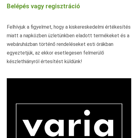
változatok
Belépés vagy regisztráció
a
termékoldalon
választhatók
ki
Felhívjuk a figyelmet, hogy a kiskereskedelmi értékesítés
miatt a napközben üzletünkben eladott termékeket és a
webáruházban történő rendeléseket esti órákban
egyeztetjük, az ekkor esetlegesen felmerülő
készlethiányról értesítést küldünk!