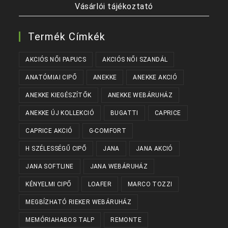
Vásárlói tájékoztató
Termék Címkék
AKCIÓS NŐI PAPUCS
AKCIÓS NŐI SZANDÁL
ANATÓMIAI CIPŐ
ANEKKE
ANEKKE AKCIÓ
ANEKKE KIEGÉSZÍTŐK
ANEKKE WEBÁRUHÁZ
ANEKKE ÚJ KOLLEKCIÓ
BUGATTI
CAPRICE
CAPRICE AKCIÓ
G-COMFORT
H SZÉLESSÉGŰ CIPŐ
JANA
JANA AKCIÓ
JANA SOFTLINE
JANA WEBÁRUHÁZ
KÉNYELMI CIPŐ
LOAFER
MARCO TOZZI
MEGBÍZHATÓ RIEKER WEBÁRUHÁZ
MEMÓRIAHABOS TALP
REMONTE