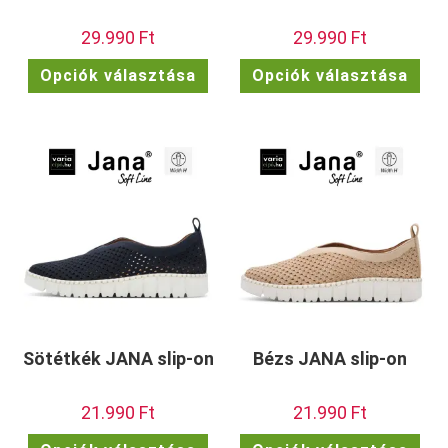
29.990
Ft
29.990
Ft
Ennek
Enn
Opciók választása
Opciók választása
a
a
terméknek
ter
több
töb
variációja
vari
van.
van.
A
A
változatok
vált
a
a
termékoldalon
term
választhatók
vála
ki
ki
Sötétkék JANA slip-on
Bézs JANA slip-on
21.990
Ft
21.990
Ft
Ennek
Enn