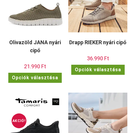
Olivazöld JANA nyári
Drapp RIEKER nyári cipő
cipő
36.990
Ft
21.990
Ft
Enn
Opciók választása
a
Ennek
ter
Opciók választása
a
töb
terméknek
vari
több
van.
variációja
A
van.
vált
A
a
változatok
term
a
vála
termékoldalon
ki
választhatók
ki
AKCIÓ!