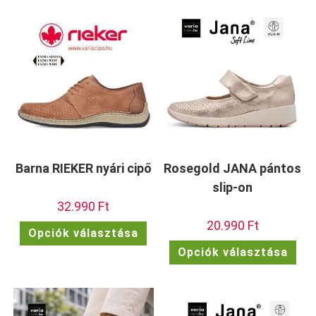
variációja
vari
van.
van.
A
A
változatok
vált
a
a
termékoldalon
term
választhatók
vála
ki
ki
Barna RIEKER nyári cipő
Rosegold JANA pántos
slip-on
32.990
Ft
20.990
Ft
Ennek
Opciók választása
a
Enn
terméknek
Opciók választása
a
több
ter
variációja
töb
van.
vari
A
van.
változatok
A
a
vált
termékoldalon