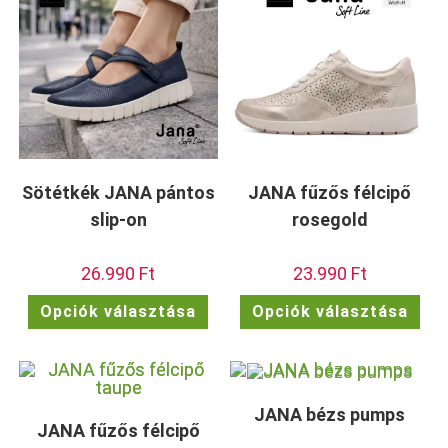
a
választhatók
term
ki
vála
ki
Sötétkék JANA pántos
JANA fűzős félcipő
slip-on
rosegold
26.990
Ft
23.990
Ft
Ennek
Enn
Opciók választása
Opciók választása
a
a
terméknek
ter
több
töb
variációja
vari
van.
van.
A
A
változatok
vált
JANA bézs pumps
a
a
termékoldalon
term
JANA fűzős félcipő
választhatók
vála