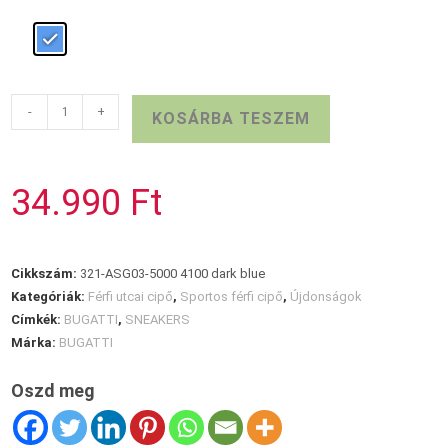
Sötétkék
-
+
KOSÁRBA TESZEM
BUGATTI
nyári
cipő
34.990
Ft
mennyiség
Cikkszám:
321-ASG03-5000 4100 dark blue
Kategóriák:
Férfi utcai cipő
,
Sportos férfi cipő
,
Újdonságok
Címkék:
BUGATTI
,
SNEAKERS
Márka:
BUGATTI
Oszd meg