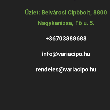
Üzlet: Belvárosi Cipőbolt, 8800
Nagykanizsa, Fő u. 5.
+36703888688
info@variacipo.hu
rendeles@variacipo.hu