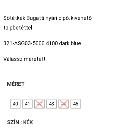
Sötétkék Bugatti nyári cipő, kivehető
talpbetéttel
321-ASG03-5000 4100 dark blue
Válassz méretet!
MÉRET
40
41
42
43
44
45
SZÍN
: KÉK