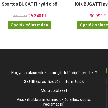
Sportos BUGATTI nyári cipő
Kék BUGATTI nyá
Original
26.340
Ft
Current
30.990
Ft
30.990
Ft
price
price
was:
is:
Ennek
Opciók választása
Opciók válas
30.990 Ft.
26.340 Ft.
a
terméknek
több
variációja
van.
A
változatok
a
termékoldalon
választhatók
ki
Hogyan válasszuk ki a megfelelő cipőméretet?
Szállítási és fizetési információk
Mérettáblázat
Visszaküldési információk (elállás, csere,
reklamáció)