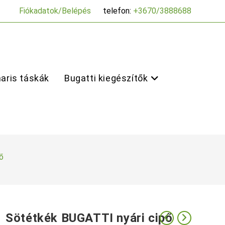
Fiókadatok/Belépés
telefon:
+3670/3888688
aris táskák
Bugatti kiegészítők
ő
Sötétkék BUGATTI nyári cipő