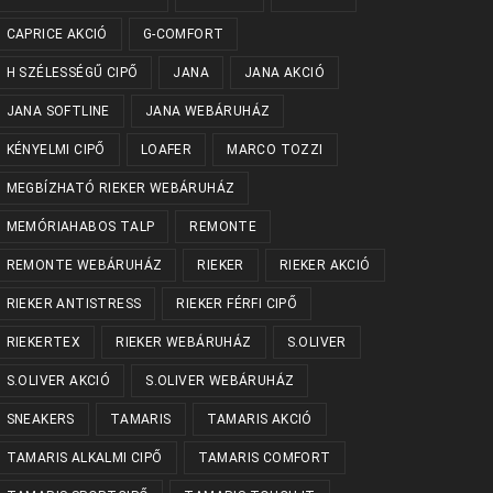
CAPRICE AKCIÓ
G-COMFORT
H SZÉLESSÉGŰ CIPŐ
JANA
JANA AKCIÓ
JANA SOFTLINE
JANA WEBÁRUHÁZ
KÉNYELMI CIPŐ
LOAFER
MARCO TOZZI
MEGBÍZHATÓ RIEKER WEBÁRUHÁZ
MEMÓRIAHABOS TALP
REMONTE
REMONTE WEBÁRUHÁZ
RIEKER
RIEKER AKCIÓ
RIEKER ANTISTRESS
RIEKER FÉRFI CIPŐ
RIEKERTEX
RIEKER WEBÁRUHÁZ
S.OLIVER
S.OLIVER AKCIÓ
S.OLIVER WEBÁRUHÁZ
SNEAKERS
TAMARIS
TAMARIS AKCIÓ
TAMARIS ALKALMI CIPŐ
TAMARIS COMFORT