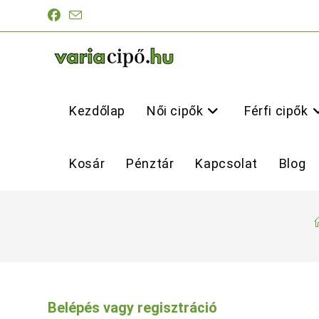
Skip
to
content
Kezdőlap
Női cipők
Férfi cipők
Kosár
Pénztár
Kapcsolat
Blog
Belépés vagy regisztráció