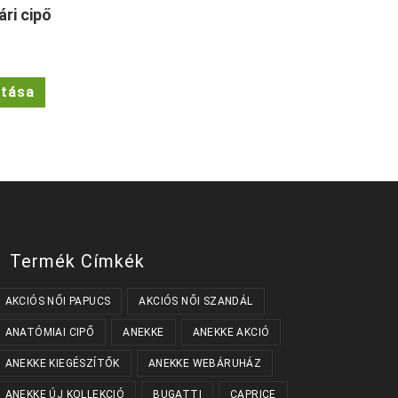
ri cipő
Ennek
ztása
a
terméknek
több
variációja
van.
A
változatok
a
termékoldalon
választhatók
ki
Termék Címkék
AKCIÓS NŐI PAPUCS
AKCIÓS NŐI SZANDÁL
ANATÓMIAI CIPŐ
ANEKKE
ANEKKE AKCIÓ
ANEKKE KIEGÉSZÍTŐK
ANEKKE WEBÁRUHÁZ
ANEKKE ÚJ KOLLEKCIÓ
BUGATTI
CAPRICE