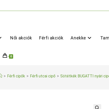
Női akciók
Férfi akciók
Anekke
Tam
0
>
Férfi cipők
>
Férfi utcai cipő
>
Sötétkék BUGATTI nyári cip