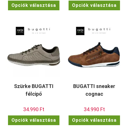
Ennek
Enn
Opciók választása
Opciók választása
a
a
terméknek
ter
több
töb
variációja
vari
van.
van.
A
A
változatok
vált
a
a
termékoldalon
term
választhatók
vála
ki
ki
Szürke BUGATTI
BUGATTI sneaker
félcipő
cognac
34.990
Ft
34.990
Ft
Ennek
Enn
Opciók választása
Opciók választása
a
a
terméknek
ter