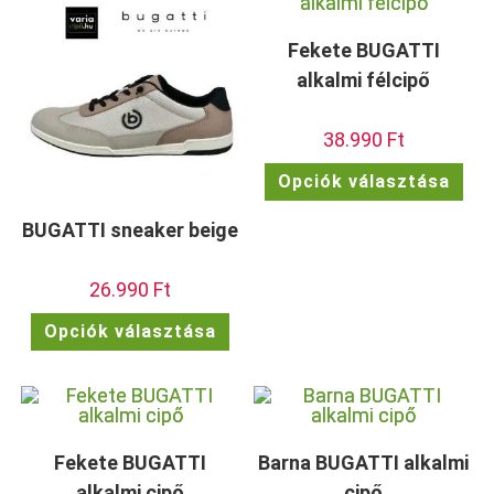
változatok
vált
a
a
termékoldalon
term
Fekete BUGATTI
választhatók
vála
ki
ki
alkalmi félcipő
38.990
Ft
Enn
Opciók választása
a
ter
töb
BUGATTI sneaker beige
vari
van.
A
vált
26.990
Ft
a
term
Ennek
vála
Opciók választása
a
ki
terméknek
több
variációja
van.
A
változatok
a
termékoldalon
Fekete BUGATTI
Barna BUGATTI alkalmi
választhatók
ki
alkalmi cipő
cipő