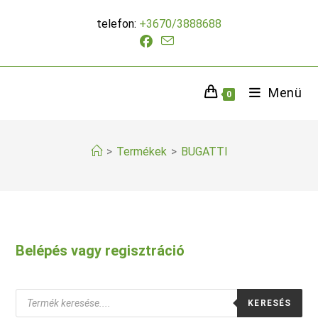
Skip
telefon:
+3670/3888688
to
content
Menü
0
>
Termékek
>
BUGATTI
Belépés vagy regisztráció
Products
KERESÉS
search