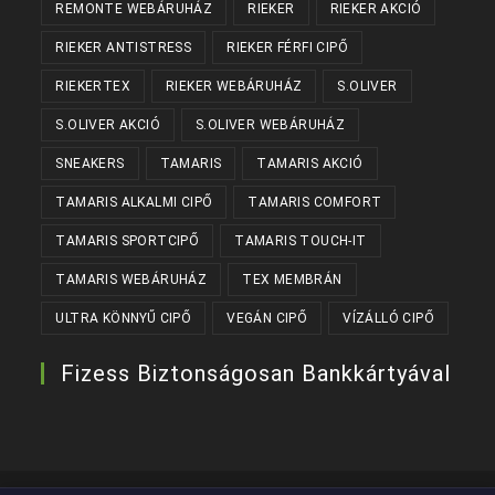
REMONTE WEBÁRUHÁZ
RIEKER
RIEKER AKCIÓ
RIEKER ANTISTRESS
RIEKER FÉRFI CIPŐ
RIEKERTEX
RIEKER WEBÁRUHÁZ
S.OLIVER
S.OLIVER AKCIÓ
S.OLIVER WEBÁRUHÁZ
SNEAKERS
TAMARIS
TAMARIS AKCIÓ
TAMARIS ALKALMI CIPŐ
TAMARIS COMFORT
TAMARIS SPORTCIPŐ
TAMARIS TOUCH-IT
TAMARIS WEBÁRUHÁZ
TEX MEMBRÁN
ULTRA KÖNNYŰ CIPŐ
VEGÁN CIPŐ
VÍZÁLLÓ CIPŐ
Fizess Biztonságosan Bankkártyával