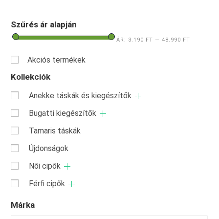
Szűrés ár alapján
ÁR:
3.190 FT
—
48.990 FT
Akciós termékek
Kollekciók
Anekke táskák és kiegészítők
Bugatti kiegészítők
Tamaris táskák
Újdonságok
Női cipők
Férfi cipők
Márka