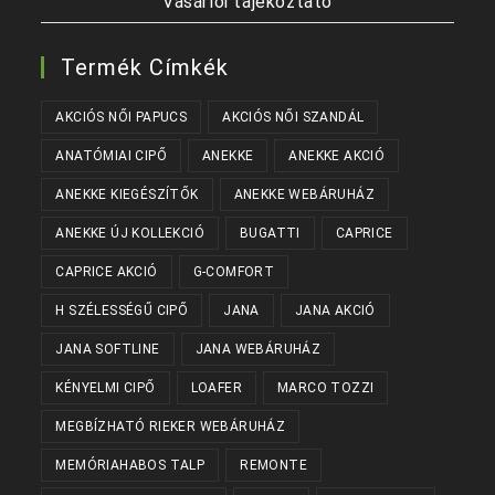
Vásárlói tájékoztató
Termék Címkék
AKCIÓS NŐI PAPUCS
AKCIÓS NŐI SZANDÁL
ANATÓMIAI CIPŐ
ANEKKE
ANEKKE AKCIÓ
ANEKKE KIEGÉSZÍTŐK
ANEKKE WEBÁRUHÁZ
ANEKKE ÚJ KOLLEKCIÓ
BUGATTI
CAPRICE
CAPRICE AKCIÓ
G-COMFORT
H SZÉLESSÉGŰ CIPŐ
JANA
JANA AKCIÓ
JANA SOFTLINE
JANA WEBÁRUHÁZ
KÉNYELMI CIPŐ
LOAFER
MARCO TOZZI
MEGBÍZHATÓ RIEKER WEBÁRUHÁZ
MEMÓRIAHABOS TALP
REMONTE