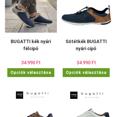
BUGATTI kék nyári
Sötétkék BUGATTI
félcipő
nyári cipő
34.990
Ft
34.990
Ft
Ennek
Enn
Opciók választása
Opciók választása
a
a
terméknek
ter
több
töb
variációja
vari
van.
van.
A
A
változatok
vált
a
a
termékoldalon
term
választhatók
vála
ki
ki