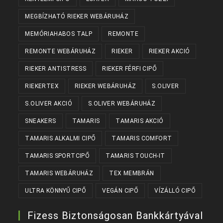
MEGBÍZHATÓ RIEKER WEBÁRUHÁZ
MEMÓRIAHABOS TALP
REMONTE
REMONTE WEBÁRUHÁZ
RIEKER
RIEKER AKCIÓ
RIEKER ANTISTRESS
RIEKER FÉRFI CIPŐ
RIEKERTEX
RIEKER WEBÁRUHÁZ
S.OLIVER
S.OLIVER AKCIÓ
S.OLIVER WEBÁRUHÁZ
SNEAKERS
TAMARIS
TAMARIS AKCIÓ
TAMARIS ALKALMI CIPŐ
TAMARIS COMFORT
TAMARIS SPORTCIPŐ
TAMARIS TOUCH-IT
TAMARIS WEBÁRUHÁZ
TEX MEMBRÁN
ULTRA KÖNNYŰ CIPŐ
VEGÁN CIPŐ
VÍZÁLLÓ CIPŐ
Fizess Biztonságosan Bankkártyával