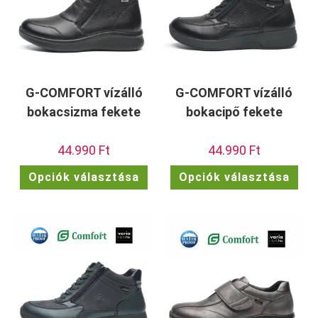
G-COMFORT vízálló
G-COMFORT vízálló
bokacsizma fekete
bokacipő fekete
44.990
Ft
44.990
Ft
Ennek
Enn
Opciók választása
Opciók választása
a
a
terméknek
ter
több
töb
variációja
vari
van.
van.
A
A
változatok
vált
a
a
termékoldalon
term
választhatók
vála
ki
ki