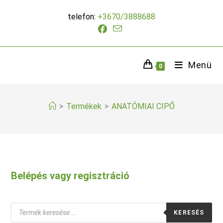
Skip
telefon:
+3670/3888688
to
content
Menü
0
>
Termékek
>
ANATÓMIAI CIPŐ
Belépés vagy regisztráció
Products
KERESÉS
search