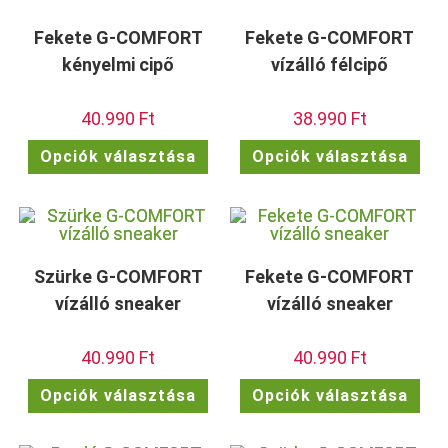
Fekete G-COMFORT
Fekete G-COMFORT
kényelmi cipő
vízálló félcipő
40.990
Ft
38.990
Ft
Ennek
Enn
Opciók választása
Opciók választása
a
a
terméknek
ter
több
töb
variációja
vari
van.
van.
A
A
változatok
vált
a
a
termékoldalon
term
Szürke G-COMFORT
Fekete G-COMFORT
választhatók
vála
ki
ki
vízálló sneaker
vízálló sneaker
40.990
Ft
40.990
Ft
Ennek
Enn
Opciók választása
Opciók választása
a
a
terméknek
ter
több
töb
variációja
vari