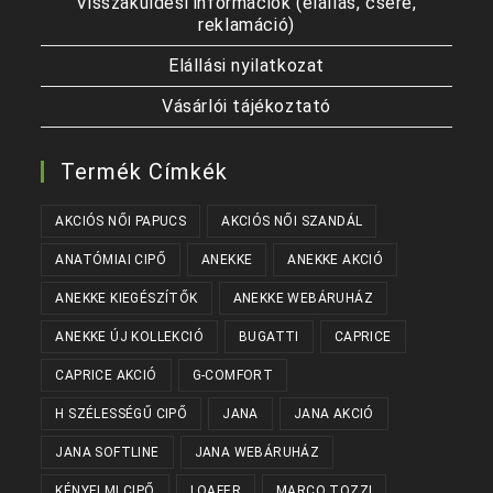
Visszaküldési információk (elállás, csere,
reklamáció)
Elállási nyilatkozat
Vásárlói tájékoztató
Termék Címkék
AKCIÓS NŐI PAPUCS
AKCIÓS NŐI SZANDÁL
ANATÓMIAI CIPŐ
ANEKKE
ANEKKE AKCIÓ
ANEKKE KIEGÉSZÍTŐK
ANEKKE WEBÁRUHÁZ
ANEKKE ÚJ KOLLEKCIÓ
BUGATTI
CAPRICE
CAPRICE AKCIÓ
G-COMFORT
H SZÉLESSÉGŰ CIPŐ
JANA
JANA AKCIÓ
JANA SOFTLINE
JANA WEBÁRUHÁZ
KÉNYELMI CIPŐ
LOAFER
MARCO TOZZI