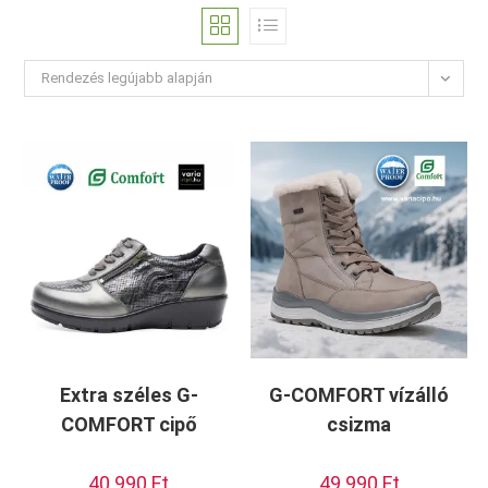
Rendezés legújabb alapján
Extra széles G-
G-COMFORT vízálló
COMFORT cipő
csizma
40.990
Ft
49.990
Ft