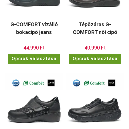
G-COMFORT vízálló
Tépőzáras G-
bokacipő jeans
COMFORT női cipő
44.990
Ft
40.990
Ft
Ennek
Enn
Opciók választása
Opciók választása
a
a
terméknek
ter
több
töb
variációja
vari
van.
van.
A
A
változatok
vált
a
a
termékoldalon
term
választhatók
vála
ki
ki