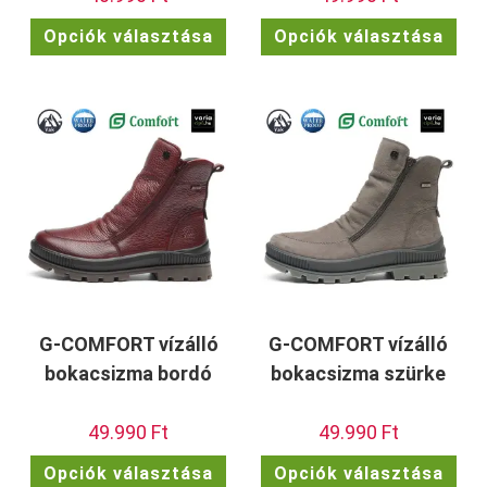
Ennek
Enn
Opciók választása
Opciók választása
a
a
terméknek
ter
több
töb
variációja
vari
van.
van.
A
A
változatok
vált
a
a
termékoldalon
term
választhatók
vála
ki
ki
G-COMFORT vízálló
G-COMFORT vízálló
bokacsizma bordó
bokacsizma szürke
49.990
Ft
49.990
Ft
Ennek
Enn
Opciók választása
Opciók választása
a
a