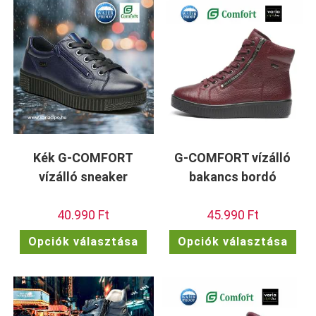
van.
van.
A
A
változatok
vált
a
a
termékoldalon
term
választhatók
vála
ki
ki
Kék G-COMFORT
G-COMFORT vízálló
vízálló sneaker
bakancs bordó
40.990
Ft
45.990
Ft
Ennek
Enn
Opciók választása
Opciók választása
a
a
terméknek
ter
több
töb
variációja
vari
van.
van.
A
A
változatok
vált
a
a