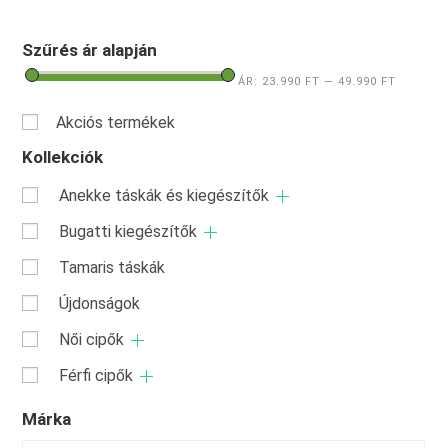
Szűrés ár alapján
ÁR:
23.990 FT
—
49.990 FT
Akciós termékek
Kollekciók
Anekke táskák és kiegészítők
Bugatti kiegészítők
Tamaris táskák
Újdonságok
Női cipők
Férfi cipők
Márka