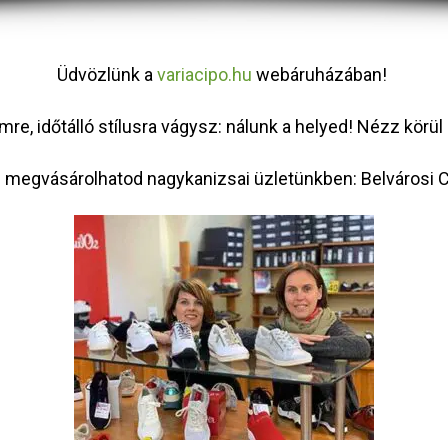
Üdvözlünk a
variacipo.hu
webáruházában!
e, időtálló stílusra vágysz: nálunk a helyed! Nézz körül 
megvásárolhatod nagykanizsai üzletünkben: Belvárosi Ci