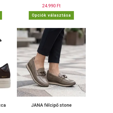
24.990
Ft
Opciók választása
cca
JANA félcipő stone