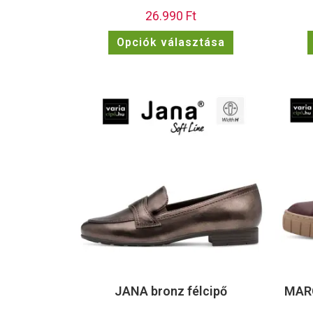
26.990
Ft
Opciók választása
JANA bronz félcipő
MARC