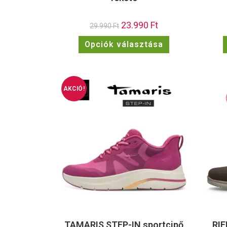
23.990
Ft
29.990
Ft
Opciók választása
AKCIÓ!
TAMARIS STEP-IN sportcipő
RIE