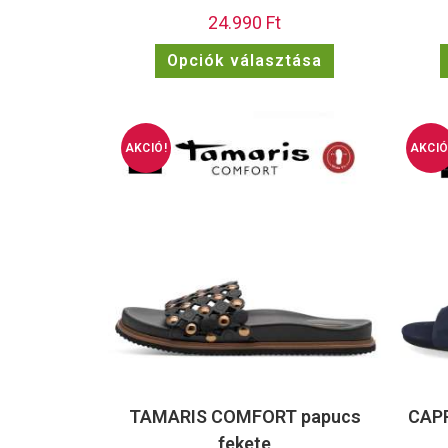
24.990
Ft
Opciók választása
AKCIÓ!
AKCIÓ
TAMARIS COMFORT papucs
CAPR
fekete