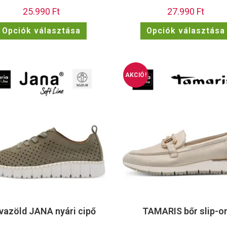
25.990
Ft
27.990
Ft
Opciók választása
Opciók választása
AKCIÓ!
ivazöld JANA nyári cipő
TAMARIS bőr slip-o