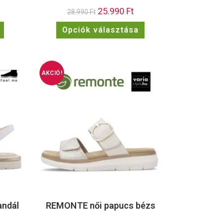
25.990
Ft
28.990
Ft
Opciók választása
AKCIÓ!
andál
REMONTE női papucs bézs