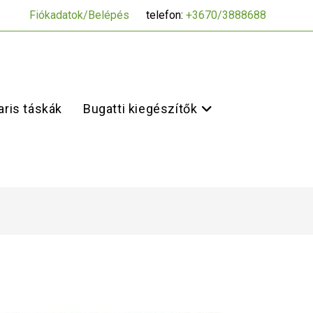
Fiókadatok/Belépés
telefon:
+3670/3888688
ris táskák
Bugatti kiegészítők