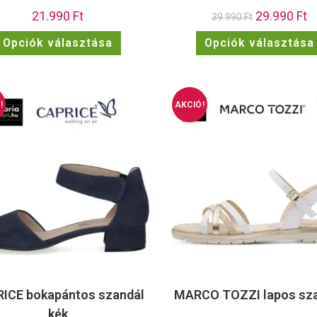
21.990
Ft
29.990
Ft
39.990
Ft
Opciók választása
Opciók választása
!
AKCIÓ!
ICE bokapántos szandál
MARCO TOZZI lapos sz
kék