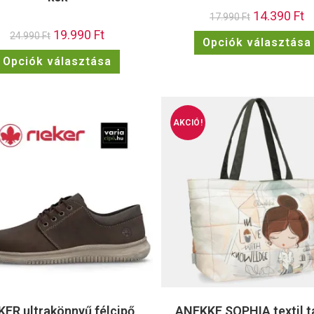
14.390
Ft
17.990
Ft
19.990
Ft
24.990
Ft
Opciók választása
Opciók választása
AKCIÓ!
KER ultrakönnyű félcipő
ANEKKE SOPHIA textil t