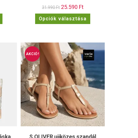
25.590
Ft
31.990
Ft
Opciók választása
AKCIÓ!
áska
S.OLIVER ujjközes szandál