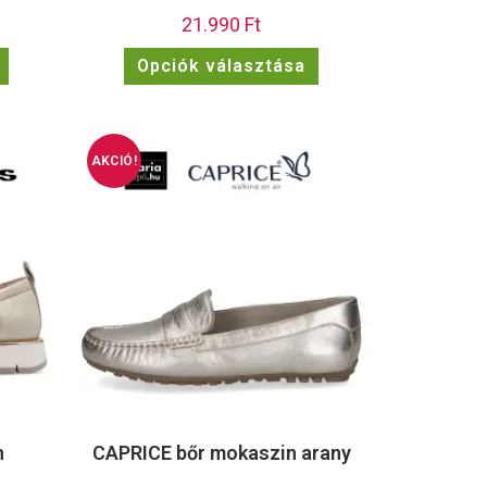
21.990
Ft
Opciók választása
AKCIÓ!
n
CAPRICE bőr mokaszin arany