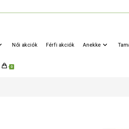
Női akciók
Férfi akciók
Anekke
Tama
0