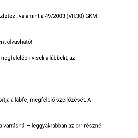
letezi, valamint a 49/2003 (VII.30) GKM
nt olvasható!
gfelelően viseli a lábbelit, az
tja a lábfej megfelelő szellőzését. A
 a varrásnál – leggyakrabban az orr-résznél