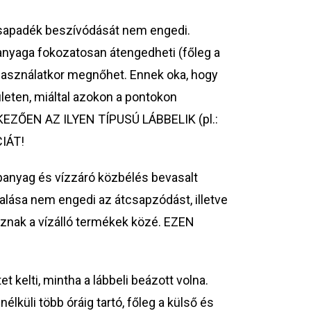
 csapadék beszívódását nem engedi.
anyaga fokozatosan átengedheti (főleg a
asználatkor megnőhet. Ennek oka, hogy
ületen, miáltal azokon a pontokon
KEZŐEN AZ ILYEN TÍPUSÚ LÁBBELIK (pl.:
IÁT!
anyag és vízzáró közbélés bevasalt
alása nem engedi az átcsapzódást, illetve
oznak a vízálló termékek közé. EZEN
elti, mintha a lábbeli beázott volna.
küli több óráig tartó, főleg a külső és