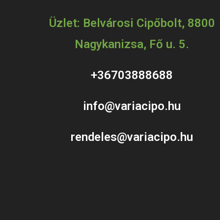
Üzlet: Belvárosi Cipőbolt, 8800
Nagykanizsa, Fő u. 5.
+36703888688
info@variacipo.hu
rendeles@variacipo.hu