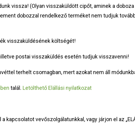
unk vissza! (Olyan visszaküldött cipőt, aminek a doboz
rement dobozzal rendelkező terméket nem tudjuk tovább 
mék visszaküldésének költségét!
illetve postai visszaküldés esetén tudjuk visszavenni!
nvéttel terhelt csomagban, mert azokat nem áll módunkb
-ben
talál.
Letölthető Elállási nyilatkozat
kapcsolatot vevőszolgálatunkkal, vagy járjon el az „ELÁL