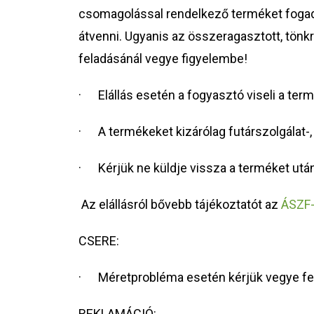
csomagolással rendelkező terméket fogad
átvenni. Ugyanis az összeragasztott, tönk
feladásánál vegye figyelembe!
· Elállás esetén a fogyasztó viseli a ter
· A termékeket kizárólag futárszolgálat-, 
· Kérjük ne küldje vissza a terméket utá
Az elállásról bővebb tájékoztatót az
ÁSZF
CSERE:
· Méretprobléma esetén kérjük vegye fel a 
REKLAMÁCIÓ: