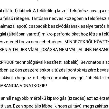
átott) lábbeli: A felületileg kezelt felsőrész anyag a
a felső rétegen. Tartósan nedves közegben a felsőrész 
almazállapotú csapadék beszívódásának esélye tartós h
i (általában varrott) mikro-perforációkat hoz létre a fel
rmészeténél fogva nem lehetséges. MINDEZEKBŐL KÖVET
TÉBEN A TELJES VÍZÁLLÓSÁGRA NEM VÁLLALUNK GARANC
OF technológiával készített lábbelik): Bevonatos alap
tében az összeszereléskor a tűzési pontok vízzáró bevas
nkívül a hegesztett teljes gumi alapanyagú lábbelik tart
 GARANCIA VONATKOZIK!
l nagyobb mértékű kipárolgás (izzadás) azt az érzetet k
van. Ezen speciális lábbelik hosszú távú, megszakítás nél