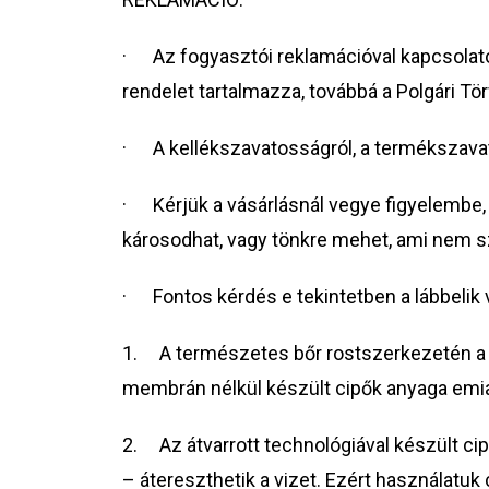
· Az fogyasztói reklamációval kapcsolatos
rendelet tartalmazza, továbbá a Polgári T
· A kellékszavatosságról, a termékszavato
· Kérjük a vásárlásnál vegye figyelembe, h
károsodhat, vagy tönkre mehet, ami nem s
· Fontos kérdés e tekintetben a lábbelik v
1. A természetes bőr rostszerkezetén a ne
membrán nélkül készült cipők anyaga emiatt
2. Az átvarrott technológiával készült cip
– átereszthetik a vizet. Ezért használatuk