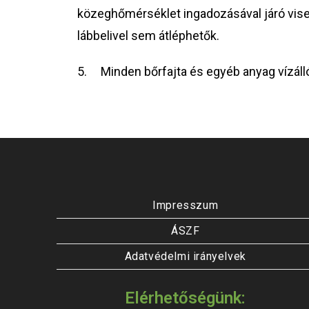
közeghőmérséklet ingadozásával járó visele
lábbelivel sem átléphetők.
5. Minden bőrfajta és egyéb anyag vízáll
Impresszum
ÁSZF
Adatvédelmi irányelvek
Elérhetőségünk: