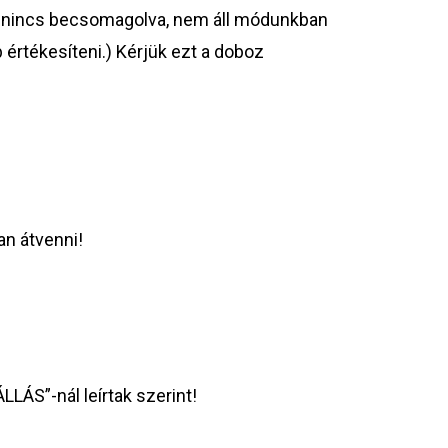
a nincs becsomagolva, nem áll módunkban
értékesíteni.) Kérjük ezt a doboz
an átvenni!
LÁS”-nál leírtak szerint!