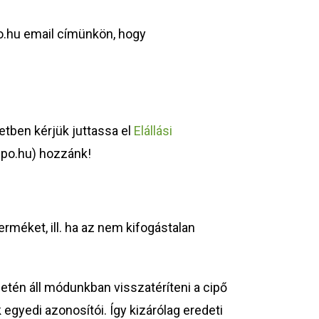
po.hu email címünkön, hogy
etben kérjük juttassa el
Elállási
cipo.hu) hozzánk!
rméket, ill. ha az nem kifogástalan
etén áll módunkban visszatéríteni a cipő
gyedi azonosítói. Így kizárólag eredeti