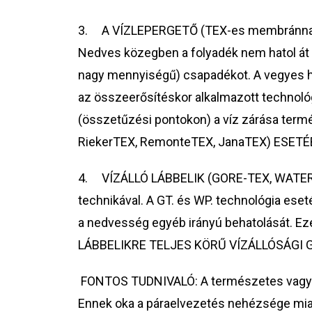
3. A VÍZLEPERGETŐ (TEX-es membránnal ell
Nedves közegben a folyadék nem hatol át 
nagy mennyiségű) csapadékot. A vegyes h
az összeerősítéskor alkalmazott technológia
(összetűzési pontokon) a víz zárása te
RiekerTEX, RemonteTEX, JanaTEX) ESE
4. VÍZÁLLÓ LÁBBELIK (GORE-TEX, WATERPRO
technikával. A GT. és WP. technológia ese
a nedvesség egyéb irányú behatolását. Eze
LÁBBELIKRE TELJES KÖRŰ VÍZÁLLÓSÁGI
FONTOS TUDNIVALÓ: A természetes vagy anná
Ennek oka a páraelvezetés nehézsége miatt 