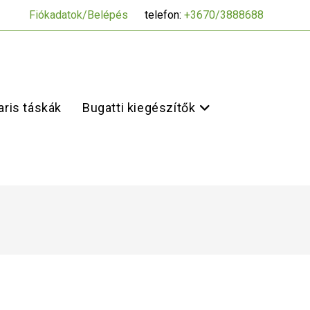
Fiókadatok/Belépés
telefon:
+3670/3888688
ris táskák
Bugatti kiegészítők