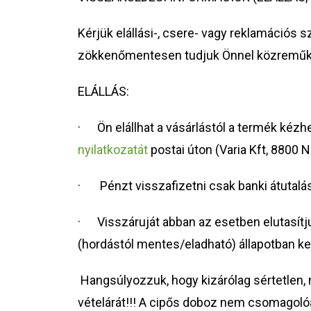
Kérjük elállási-, csere- vagy reklamációs
zökkenőmentesen tudjuk Önnel közreműk
ELÁLLÁS:
· Ön elállhat a vásárlástól a termék kézhe
nyilatkozatát
postai úton (Varia Kft, 8800 
· Pénzt visszafizetni csak banki átutalá
· Visszáruját abban az esetben elutasítjuk
(hordástól mentes/eladható) állapotban ke
Hangsúlyozzuk, hogy kizárólag sértetlen, 
vételárát!!! A cipős doboz nem csomagolóa