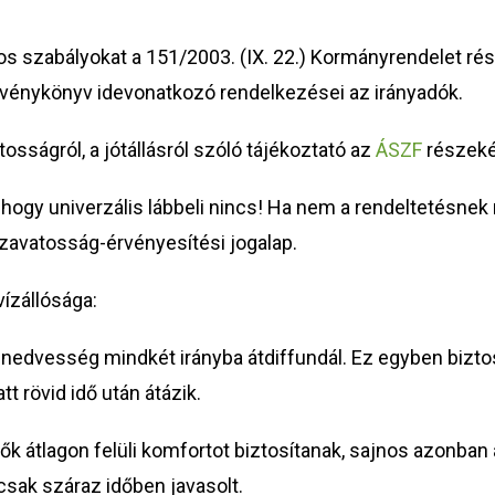
 szabályokat a 151/2003. (IX. 22.) Kormányrendelet rész
örvénykönyv idevonatkozó rendelkezései az irányadók.
sságról, a jótállásról szóló tájékoztató az
ÁSZF
részeké
ogy univerzális lábbeli nincs! Ha nem a rendeltetésnek me
zavatosság-érvényesítési jogalap.
ízállósága:
dvesség mindkét irányba átdiffundál. Ez egyben biztosí
 rövid idő után átázik.
ők átlagon felüli komfortot biztosítanak, sajnos azonban
 csak száraz időben javasolt.