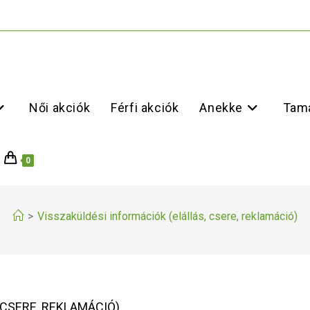
Női akciók
Férfi akciók
Anekke
Tama
0
>
Visszaküldési információk (elállás, csere, reklamáció)
 CSERE, REKLAMÁCIÓ)