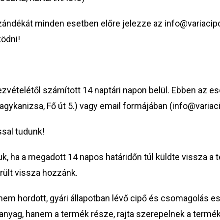
 szándékát minden esetben előre jelezze az info@variaci
ödni!
zvételétől számított 14 naptári napon belül. Ebben az es
Nagykanizsa, Fő út 5.) vagy email formájában (info@varia
ssal tudunk!
, ha a megadott 14 napos határidőn túl küldte vissza a te
rült vissza hozzánk.
nem hordott, gyári állapotban lévő cipő és csomagolás es
nyag, hanem a termék része, rajta szerepelnek a termék e