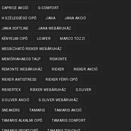
CAPRICE AKCIÓ
G-COMFORT
H SZÉLESSÉGŰ CIPŐ
JANA
JANA AKCIÓ
JANA SOFTLINE
JANA WEBÁRUHÁZ
KÉNYELMI CIPŐ
LOAFER
MARCO TOZZI
MEGBÍZHATÓ RIEKER WEBÁRUHÁZ
MEMÓRIAHABOS TALP
REMONTE
REMONTE WEBÁRUHÁZ
RIEKER
RIEKER AKCIÓ
RIEKER ANTISTRESS
RIEKER FÉRFI CIPŐ
RIEKERTEX
RIEKER WEBÁRUHÁZ
S.OLIVER
S.OLIVER AKCIÓ
S.OLIVER WEBÁRUHÁZ
SNEAKERS
TAMARIS
TAMARIS AKCIÓ
TAMARIS ALKALMI CIPŐ
TAMARIS COMFORT
TAMARIS SPORTCIPŐ
TAMARIS TOUCH-IT