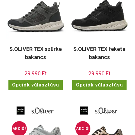
választhatók
vála
ki
ki
S.OLIVER TEX szürke
S.OLIVER TEX fekete
bakancs
bakancs
29.990
Ft
29.990
Ft
Ennek
Enn
Opciók választása
Opciók választása
a
a
terméknek
ter
több
töb
variációja
vari
van.
van.
A
A
változatok
vált
a
a
termékoldalon
term
választhatók
vála
ki
ki
AKCIÓ!
AKCIÓ!