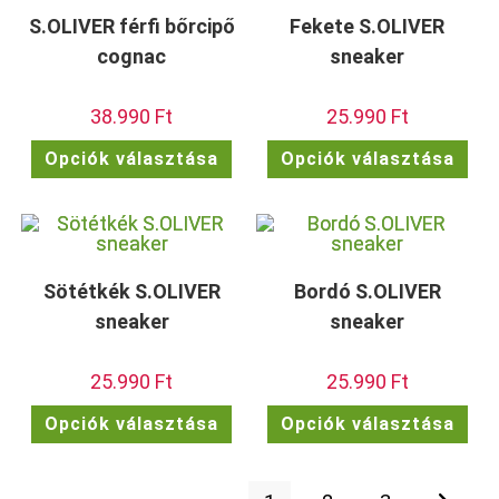
S.OLIVER férfi bőrcipő
Fekete S.OLIVER
cognac
sneaker
38.990
Ft
25.990
Ft
Ennek
Enn
Opciók választása
Opciók választása
a
a
terméknek
ter
több
töb
variációja
vari
van.
van.
A
A
változatok
vált
a
a
termékoldalon
term
Sötétkék S.OLIVER
Bordó S.OLIVER
választhatók
vála
ki
ki
sneaker
sneaker
25.990
Ft
25.990
Ft
Ennek
Enn
Opciók választása
Opciók választása
a
a
terméknek
ter
több
töb
variációja
vari
van.
van.