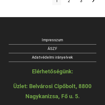
1
2
3
A
A
változatok
vált
a
a
termékoldalon
term
választhatók
vála
ki
ki
Impresszum
ÁSZF
Adatvédelmi irányelvek
Elérhetőségünk:
Üzlet: Belvárosi Cipőbolt, 8800
Nagykanizsa, Fő u. 5.