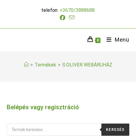
Skip
telefon:
+3670/3888688
to
content
Menü
0
>
Termékek
>
S.OLIVER WEBÁRUHÁZ
Belépés vagy regisztráció
Products
KERESÉS
search