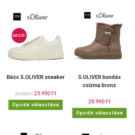
több
van.
variációja
A
van.
vált
A
a
változatok
term
a
vála
termékoldalon
ki
választhatók
ki
AKCIÓ!
Bézs S.OLIVER sneaker
S.OLIVER bundás
csizma bronz
Original
23.990
Ft
Current
26.990
Ft
price
price
28.990
Ft
was:
is:
Ennek
Opciók választása
26.990 Ft.
23.990 Ft.
a
Enn
terméknek
Opciók választása
a
több
ter
variációja
töb
van.
vari
A
van.
változatok
A