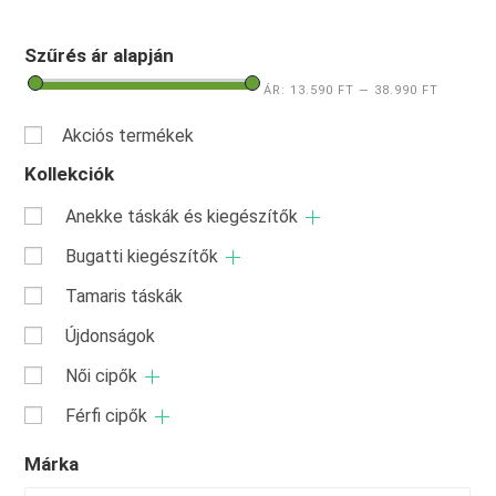
Szűrés ár alapján
ÁR:
13.590 FT
—
38.990 FT
Akciós termékek
Kollekciók
Anekke táskák és kiegészítők
Bugatti kiegészítők
Tamaris táskák
Újdonságok
Női cipők
Férfi cipők
Márka