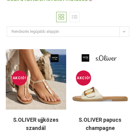
Rendezés legújabb alapján
AKCIÓ!
AKCIÓ!
S.OLIVER ujjközes
S.OLIVER papucs
szandál
champagne