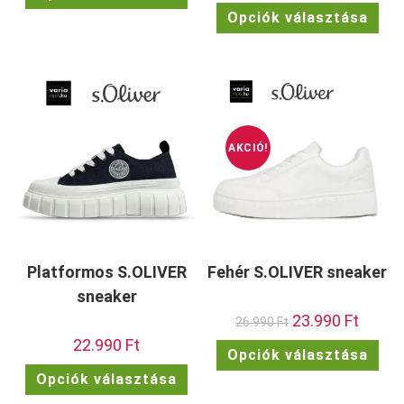
Enn
terméknek
Opciók választása
a
több
ter
variációja
töb
van.
vari
A
van.
változatok
A
a
vált
termékoldalon
a
választhatók
term
ki
vála
ki
AKCIÓ!
Platformos S.OLIVER
Fehér S.OLIVER sneaker
sneaker
Original
23.990
Ft
Current
26.990
Ft
price
price
22.990
Ft
was:
is:
Enn
Opciók választása
26.990 Ft.
23.990 F
a
Ennek
ter
Opciók választása
a
töb
terméknek
vari