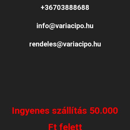
+36703888688
info@variacipo.hu
rendeles@variacipo.hu
Ingyenes szállítás 50.000
Ft felett