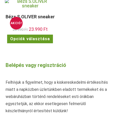
vari
A
van.
változatok
A
a
vált
termékoldalon
Bézs S.OLIVER sneaker
a
választhatók
term
ki
AKCIÓ!
vála
ki
Original
23.990
Ft
Current
26.990
Ft
price
price
was:
is:
Ennek
Opciók választása
26.990 Ft.
23.990 Ft.
a
terméknek
több
variációja
van.
A
változatok
Belépés vagy regisztráció
a
termékoldalon
választhatók
ki
Felhívjuk a figyelmet, hogy a kiskereskedelmi értékesítés
miatt a napközben üzletünkben eladott termékeket és a
webáruházban történő rendeléseket esti órákban
egyeztetjük, az ekkor esetlegesen felmerülő
készlethiányról értesítést küldünk!