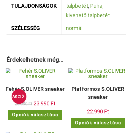
TULAJDONSÁGOK
talpbetét
,
Puha,
kivehető talpbetét
SZÉLESSÉG
normál
Érdekelhetnek még…
Fehér S.OLIVER sneaker
Platformos S.OLIVER
sneaker
AKCIÓ!
Original
23.990
Ft
Current
26.990
Ft
price
price
22.990
Ft
was:
is:
Ennek
Opciók választása
26.990 Ft.
23.990 Ft.
a
Enn
terméknek
Opciók választása
a
több
ter
variációja
töb
van.