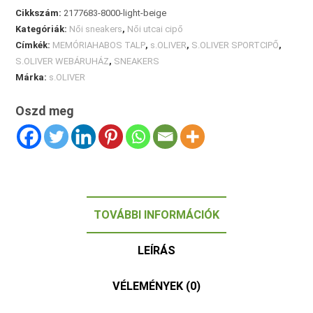
Cikkszám:
2177683-8000-light-beige
Kategóriák:
Női sneakers
,
Női utcai cipő
Címkék:
MEMÓRIAHABOS TALP
,
s.OLIVER
,
S.OLIVER SPORTCIPŐ
,
S.OLIVER WEBÁRUHÁZ
,
SNEAKERS
Márka:
s.OLIVER
Oszd meg
TOVÁBBI INFORMÁCIÓK
LEÍRÁS
VÉLEMÉNYEK (0)