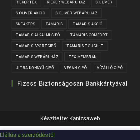
RIEKERTEX
RIEKER WEBÁRUHÁZ
S.OLIVER
S.OLIVER AKCIÓ
S.OLIVER WEBÁRUHÁZ
SNEAKERS
TAMARIS
TAMARIS AKCIÓ
TAMARIS ALKALMI CIPŐ
TAMARIS COMFORT
TAMARIS SPORTCIPŐ
TAMARIS TOUCH-IT
TAMARIS WEBÁRUHÁZ
TEX MEMBRÁN
ULTRA KÖNNYŰ CIPŐ
VEGÁN CIPŐ
VÍZÁLLÓ CIPŐ
Fizess Biztonságosan Bankkártyával
Készítette:
Kanizsaweb
Elállás a szerződéstől