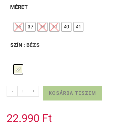
MÉRET
36
37
38
39
40
41
SZÍN
: BÉZS
Platformos
-
+
KOSÁRBA TESZEM
S.OLIVER
sneaker
bézs
22.990
Ft
mennyiség