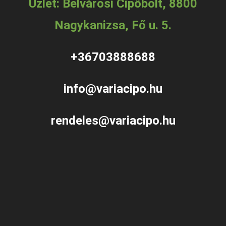
Üzlet: Belvárosi Cipőbolt, 8800
Nagykanizsa, Fő u. 5.
+36703888688
info@variacipo.hu
rendeles@variacipo.hu