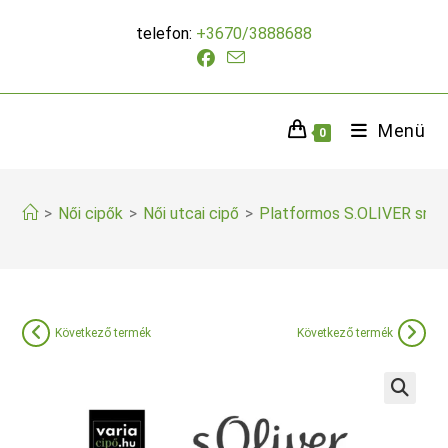
Skip
telefon:
+3670/3888688
to
content
Menü
0
>
Női cipők
>
Női utcai cipő
>
Platformos S.OLIVER snea
Következő termék
Következő termék
🔍