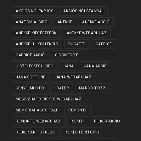
AKCIÓS NŐI PAPUCS
AKCIÓS NŐI SZANDÁL
ANATÓMIAI CIPŐ
ANEKKE
ANEKKE AKCIÓ
ANEKKE KIEGÉSZÍTŐK
ANEKKE WEBÁRUHÁZ
ANEKKE ÚJ KOLLEKCIÓ
BUGATTI
CAPRICE
CAPRICE AKCIÓ
G-COMFORT
H SZÉLESSÉGŰ CIPŐ
JANA
JANA AKCIÓ
JANA SOFTLINE
JANA WEBÁRUHÁZ
KÉNYELMI CIPŐ
LOAFER
MARCO TOZZI
MEGBÍZHATÓ RIEKER WEBÁRUHÁZ
MEMÓRIAHABOS TALP
REMONTE
REMONTE WEBÁRUHÁZ
RIEKER
RIEKER AKCIÓ
RIEKER ANTISTRESS
RIEKER FÉRFI CIPŐ