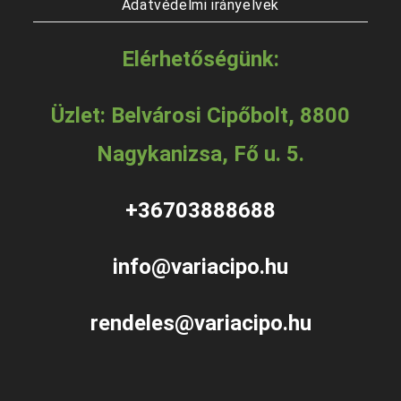
Adatvédelmi irányelvek
Elérhetőségünk:
Üzlet: Belvárosi Cipőbolt, 8800
Nagykanizsa, Fő u. 5.
+36703888688
info@variacipo.hu
rendeles@variacipo.hu