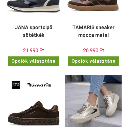
JANA sportcipő
TAMARIS sneaker
sötétkék
mocca metal
21.990
Ft
26.990
Ft
Ennek
Enn
Opciók választása
Opciók választása
a
a
terméknek
ter
több
töb
variációja
vari
van.
van.
A
A
változatok
vált
a
a
termékoldalon
term
választhatók
vála
ki
ki