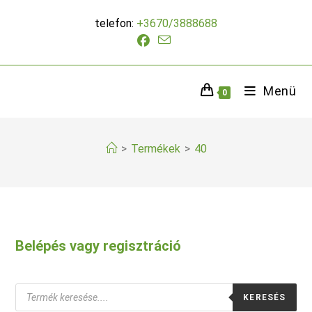
Skip
telefon:
+3670/3888688
to
content
Menü
0
>
Termékek
>
40
Belépés vagy regisztráció
Products
KERESÉS
search