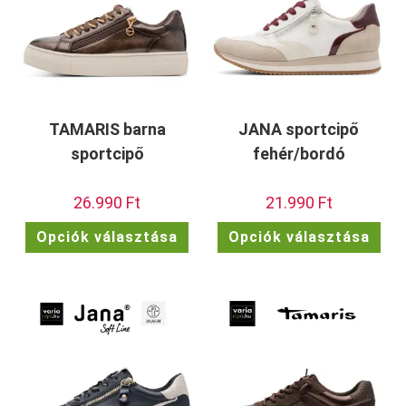
TAMARIS barna
JANA sportcipő
sportcipő
fehér/bordó
26.990
Ft
21.990
Ft
Ennek
Enn
Opciók választása
Opciók választása
a
a
terméknek
ter
több
töb
variációja
vari
van.
van.
A
A
változatok
vált
a
a
termékoldalon
term
választhatók
vála
ki
ki