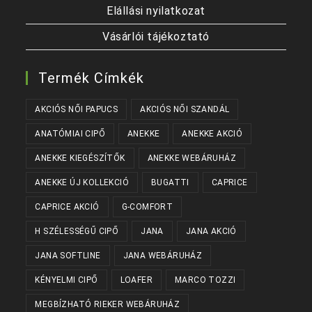
Elállási nyilatkozat
Vásárlói tájékoztató
Termék Címkék
AKCIÓS NŐI PAPUCS
AKCIÓS NŐI SZANDÁL
ANATÓMIAI CIPŐ
ANEKKE
ANEKKE AKCIÓ
ANEKKE KIEGÉSZÍTŐK
ANEKKE WEBÁRUHÁZ
ANEKKE ÚJ KOLLEKCIÓ
BUGATTI
CAPRICE
CAPRICE AKCIÓ
G-COMFORT
H SZÉLESSÉGŰ CIPŐ
JANA
JANA AKCIÓ
JANA SOFTLINE
JANA WEBÁRUHÁZ
KÉNYELMI CIPŐ
LOAFER
MARCO TOZZI
MEGBÍZHATÓ RIEKER WEBÁRUHÁZ