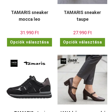
TAMARIS sneaker
TAMARIS sneaker
mocca leo
taupe
31.990
Ft
27.990
Ft
Ennek
Enn
Opciók választása
Opciók választása
a
a
terméknek
ter
több
töb
variációja
vari
van.
van.
A
A
változatok
vált
a
a
termékoldalon
term
választhatók
vála
ki
ki