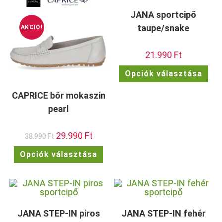
a
a
termékoldalon
term
JANA sportcipő
választhatók
vála
ki
ki
taupe/snake
AKCIÓ!
21.990
Ft
Enn
Opciók választása
a
ter
töb
CAPRICE bőr mokaszin
vari
van.
pearl
A
vált
a
term
Original
29.990
Ft
Current
38.990
Ft
vála
price
price
ki
was:
is:
Ennek
Opciók választása
38.990 Ft.
29.990 Ft.
a
terméknek
több
variációja
van.
A
változatok
a
termékoldalon
JANA STEP-IN piros
JANA STEP-IN fehér
választhatók