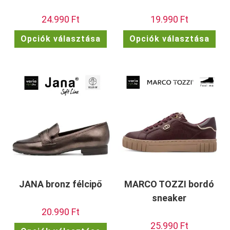
24.990
Ft
19.990
Ft
Ennek
Enn
Opciók választása
Opciók választása
a
a
terméknek
ter
több
töb
variációja
vari
van.
van.
A
A
változatok
vált
a
a
termékoldalon
term
választhatók
vála
ki
ki
JANA bronz félcipő
MARCO TOZZI bordó
sneaker
20.990
Ft
25.990
Ft
Ennek