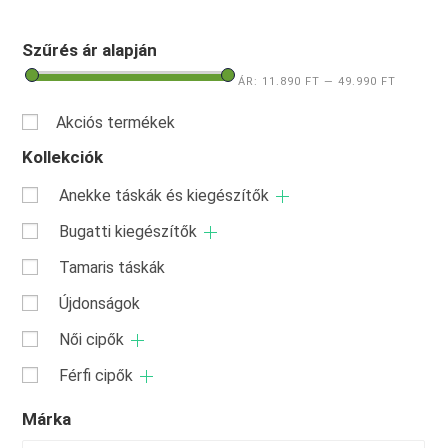
Szűrés ár alapján
ÁR:
11.890 FT
—
49.990 FT
Akciós termékek
Kollekciók
Anekke táskák és kiegészítők
Bugatti kiegészítők
Tamaris táskák
Újdonságok
Női cipők
Férfi cipők
Márka