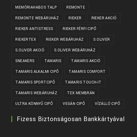
MEMÓRIAHABOS TALP
REMONTE
REMONTE WEBÁRUHÁZ
RIEKER
RIEKER AKCIÓ
RIEKER ANTISTRESS
RIEKER FÉRFI CIPŐ
RIEKERTEX
RIEKER WEBÁRUHÁZ
S.OLIVER
S.OLIVER AKCIÓ
S.OLIVER WEBÁRUHÁZ
SNEAKERS
TAMARIS
TAMARIS AKCIÓ
TAMARIS ALKALMI CIPŐ
TAMARIS COMFORT
TAMARIS SPORTCIPŐ
TAMARIS TOUCH-IT
TAMARIS WEBÁRUHÁZ
TEX MEMBRÁN
ULTRA KÖNNYŰ CIPŐ
VEGÁN CIPŐ
VÍZÁLLÓ CIPŐ
Fizess Biztonságosan Bankkártyával