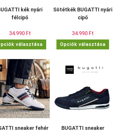
BUGATTI kék nyári
Sötétkék BUGATTI nyári
félcipő
cipő
34.990
Ft
34.990
Ft
Ennek
Ennek
ek
pciók választása
Opciók választása
a
a
terméknek
terméknek
a
több
több
variációja
variációja
van.
van.
ok
A
A
változatok
változatok
dalon
a
a
atók
termékoldalon
termékolda
választhatók
választhat
ki
ki
ATTI sneaker fehér
BUGATTI sneaker