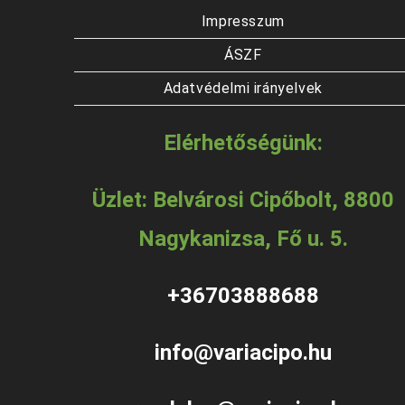
Impresszum
ÁSZF
Adatvédelmi irányelvek
Elérhetőségünk:
Üzlet: Belvárosi Cipőbolt, 8800
Nagykanizsa, Fő u. 5.
+36703888688
info@variacipo.hu