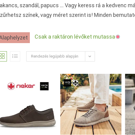
akancs, szandál, papucs … Vagy keress rá a kedvenc márká
zűrhetsz színek, vagy méret szerint is! Minden bemutatot
Csak a raktáron lévőket mutassa
Alaphelyzet
Rendezés legújabb alapján