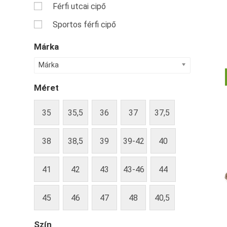
Férfi utcai cipő
Sportos férfi cipő
Márka
Márka
Méret
35
35,5
36
37
37,5
38
38,5
39
39-42
40
41
42
43
43-46
44
45
46
47
48
40,5
Szín