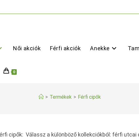
Női akciók
Férfi akciók
Anekke
Tam
0
>
Termékek
>
Férfi cipők
érfi cipők: Válassz a különböző kollekciókból: férfi utcai 