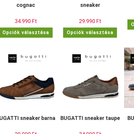
cognac
sneaker
34.990
Ft
29.990
Ft
O
Ennek
Ennek
Opciók választása
Opciók választása
a
a
terméknek
termékn
több
több
variációja
variációj
van.
van.
A
A
változatok
változat
a
a
termékoldalon
termékol
választhatók
választh
ki
ki
UGATTI sneaker barna
BUGATTI sneaker taupe
BU