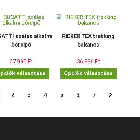
ATTI széles alkalmi
RIEKER TEX trekking
bőrcipő
bakancs
37.990
Ft
36.990
Ft
Ennek
Ennek
pciók választása
Opciók választása
a
a
ek
terméknek
terméknek
több
több
a
variációja
variációja
van.
van.
2
3
4
5
6
7
A
A
ok
változatok
változatok
a
a
dalon
termékoldalon
termékolda
atók
választhatók
választhat
ki
ki