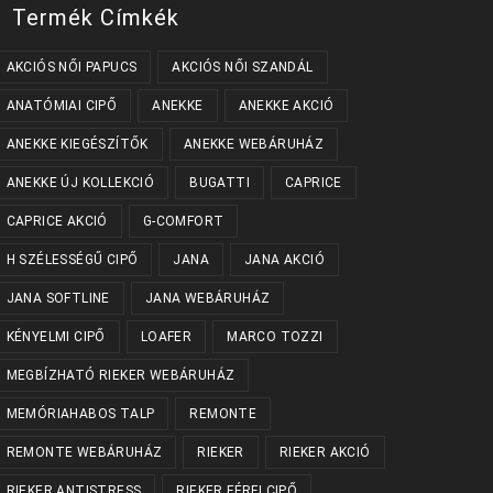
Termék Címkék
AKCIÓS NŐI PAPUCS
AKCIÓS NŐI SZANDÁL
ANATÓMIAI CIPŐ
ANEKKE
ANEKKE AKCIÓ
ANEKKE KIEGÉSZÍTŐK
ANEKKE WEBÁRUHÁZ
ANEKKE ÚJ KOLLEKCIÓ
BUGATTI
CAPRICE
CAPRICE AKCIÓ
G-COMFORT
H SZÉLESSÉGŰ CIPŐ
JANA
JANA AKCIÓ
JANA SOFTLINE
JANA WEBÁRUHÁZ
KÉNYELMI CIPŐ
LOAFER
MARCO TOZZI
MEGBÍZHATÓ RIEKER WEBÁRUHÁZ
MEMÓRIAHABOS TALP
REMONTE
REMONTE WEBÁRUHÁZ
RIEKER
RIEKER AKCIÓ
RIEKER ANTISTRESS
RIEKER FÉRFI CIPŐ