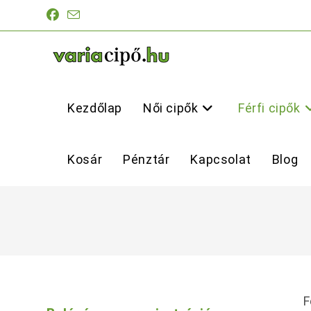
Skip
to
content
Kezdőlap
Női cipők
Férfi cipők
Kosár
Pénztár
Kapcsolat
Blog
F