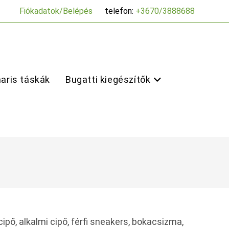
Fiókadatok/Belépés
telefon:
+3670/3888688
aris táskák
Bugatti kiegészítők
cipő, alkalmi cipő, férfi sneakers, bokacsizma,