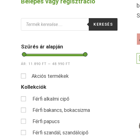
Belépés vagy regisztráció
b
S
Products
KERESÉS
search
Szűrés ár alapján
ÁR:
11.890 FT
—
48.990 FT
Akciós termékek
Kollekciók
Férfi alkalmi cipő
Férfi bakancs, bokacsizma
Férfi papucs
Férfi szandál, szandálcipő