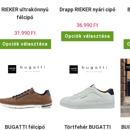
RIEKER ultrakönnyű
Drapp RIEKER nyári cipő
félcipő
36.990
Ft
31.990
Ft
Ennek
Opciók választása
a
Ennek
termékn
Opciók választása
O
a
több
terméknek
variációj
több
van.
variációja
A
van.
változat
A
a
változatok
termékol
a
választh
termékoldalon
ki
választhatók
ki
BUGATTI félcipő
Törtfehér BUGATTI
BUG