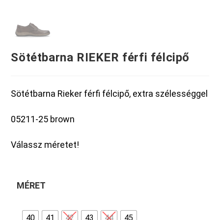
Sötétbarna RIEKER férfi félcipő
Sötétbarna Rieker férfi félcipő, extra szélességgel
05211-25 brown
Válassz méretet!
MÉRET
40
41
42
43
44
45