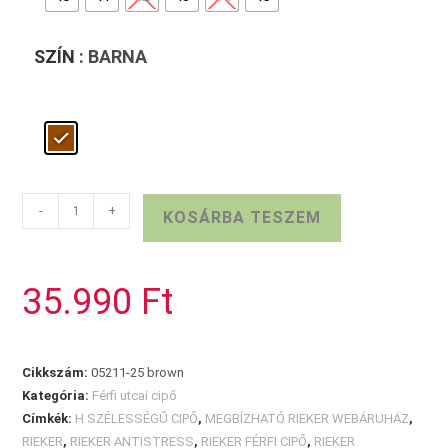
SZÍN
: BARNA
Sötétbarna
-
+
KOSÁRBA TESZEM
RIEKER
férfi
félcipő
35.990
Ft
mennyiség
Cikkszám:
05211-25 brown
Kategória:
Férfi utcai cipő
Címkék:
H SZÉLESSÉGŰ CIPŐ
,
MEGBÍZHATÓ RIEKER WEBÁRUHÁZ
,
RIEKER
,
RIEKER ANTISTRESS
,
RIEKER FÉRFI CIPŐ
,
RIEKER