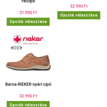
félcipő
32.990
Ft
31.990
Ft
Enn
Opciók választása
a
Ennek
ter
Opciók választása
a
töb
terméknek
vari
több
van.
variációja
A
van.
vált
A
a
változatok
term
a
vála
termékoldalon
ki
választhatók
ki
Barna RIEKER nyári cipő
32.990
Ft
Ennek
Opciók választása
a