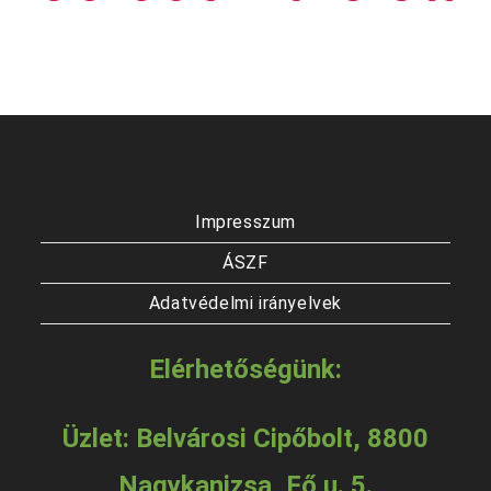
Impresszum
ÁSZF
Adatvédelmi irányelvek
Elérhetőségünk:
Üzlet: Belvárosi Cipőbolt, 8800
Nagykanizsa, Fő u. 5.