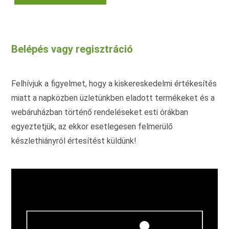
terméknek
több
variációja
van.
A
változatok
Belépés vagy regisztráció
a
termékoldalon
választhatók
ki
Felhívjuk a figyelmet, hogy a kiskereskedelmi értékesítés
miatt a napközben üzletünkben eladott termékeket és a
webáruházban történő rendeléseket esti órákban
egyeztetjük, az ekkor esetlegesen felmerülő
készlethiányról értesítést küldünk!