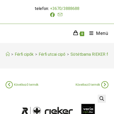
Skip
telefon:
+3670/3888688
to
content
Menü
0
>
Férfi cipők
>
Férfi utcai cipő
>
Sötétbarna RIEKER férfi
Következő termék
Következő termék