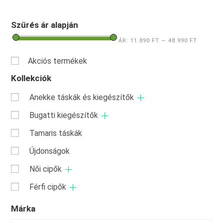
Szűrés ár alapján
ÁR:
11.890 FT
—
48.990 FT
Akciós termékek
Kollekciók
Anekke táskák és kiegészítők
Bugatti kiegészítők
Tamaris táskák
Újdonságok
Női cipők
Férfi cipők
Márka