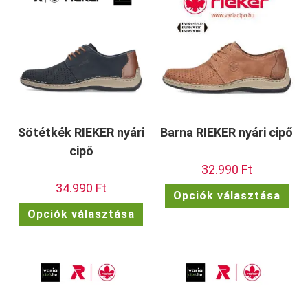
a
vála
termékoldalon
ki
választhatók
ki
Sötétkék RIEKER nyári
Barna RIEKER nyári cipő
cipő
32.990
Ft
34.990
Ft
Enn
Opciók választása
a
Ennek
ter
Opciók választása
a
töb
terméknek
vari
több
van.
variációja
A
van.
vált
A
a
változatok
term
a
vála
termékoldalon
ki
választhatók