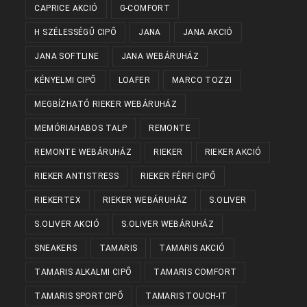
CAPRICE AKCIÓ
G-COMFORT
H SZÉLESSÉGŰ CIPŐ
JANA
JANA AKCIÓ
JANA SOFTLINE
JANA WEBÁRUHÁZ
KÉNYELMI CIPŐ
LOAFER
MARCO TOZZI
MEGBÍZHATÓ RIEKER WEBÁRUHÁZ
MEMÓRIAHABOS TALP
REMONTE
REMONTE WEBÁRUHÁZ
RIEKER
RIEKER AKCIÓ
RIEKER ANTISTRESS
RIEKER FÉRFI CIPŐ
RIEKERTEX
RIEKER WEBÁRUHÁZ
S.OLIVER
S.OLIVER AKCIÓ
S.OLIVER WEBÁRUHÁZ
SNEAKERS
TAMARIS
TAMARIS AKCIÓ
TAMARIS ALKALMI CIPŐ
TAMARIS COMFORT
TAMARIS SPORTCIPŐ
TAMARIS TOUCH-IT