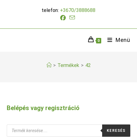
Skip
telefon:
+3670/3888688
to
content
Menü
0
>
Termékek
>
42
Belépés vagy regisztráció
Products
KERESÉS
search