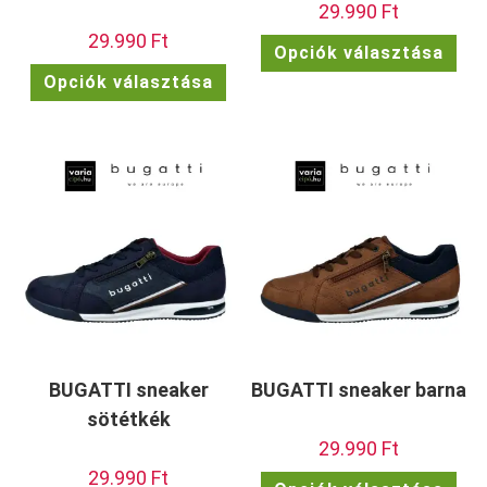
29.990
Ft
29.990
Ft
Enn
Opciók választása
a
Ennek
ter
Opciók választása
a
töb
terméknek
vari
több
van.
variációja
A
van.
vált
A
a
változatok
term
a
vála
termékoldalon
ki
választhatók
ki
BUGATTI sneaker
BUGATTI sneaker barna
sötétkék
29.990
Ft
29.990
Ft
Enn