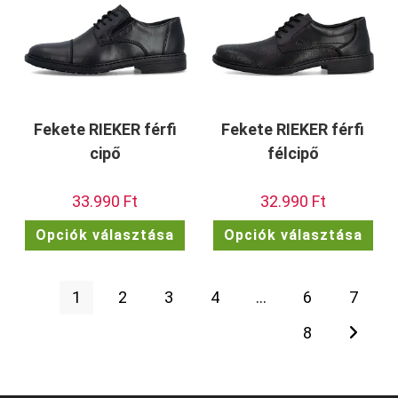
ki
Fekete RIEKER férfi
Fekete RIEKER férfi
cipő
félcipő
33.990
Ft
32.990
Ft
Ennek
Enn
Opciók választása
Opciók választása
a
a
terméknek
ter
több
töb
variációja
vari
van.
van.
1
2
3
4
…
6
7
A
A
változatok
vált
a
a
8
termékoldalon
term
választhatók
vála
ki
ki