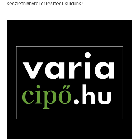
készlethiányról értesítést küldünk!