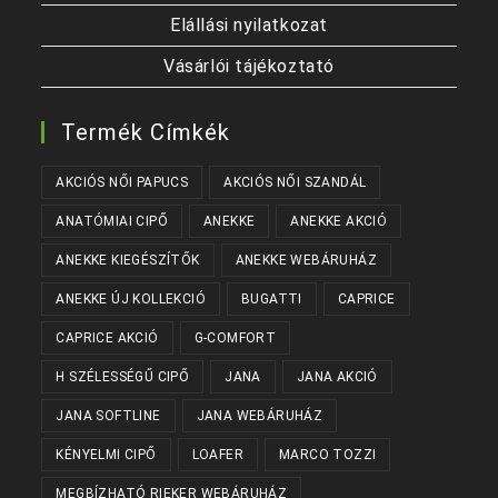
Elállási nyilatkozat
Vásárlói tájékoztató
Termék Címkék
AKCIÓS NŐI PAPUCS
AKCIÓS NŐI SZANDÁL
ANATÓMIAI CIPŐ
ANEKKE
ANEKKE AKCIÓ
ANEKKE KIEGÉSZÍTŐK
ANEKKE WEBÁRUHÁZ
ANEKKE ÚJ KOLLEKCIÓ
BUGATTI
CAPRICE
CAPRICE AKCIÓ
G-COMFORT
H SZÉLESSÉGŰ CIPŐ
JANA
JANA AKCIÓ
JANA SOFTLINE
JANA WEBÁRUHÁZ
KÉNYELMI CIPŐ
LOAFER
MARCO TOZZI
MEGBÍZHATÓ RIEKER WEBÁRUHÁZ