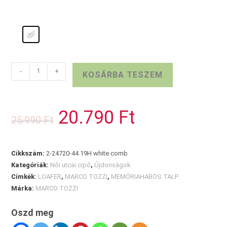
MARCO
-
+
KOSÁRBA TESZEM
TOZZI
félcipő
fehér
20.790
Ft
Original
Current
25.990
Ft
mennyiség
price
price
was:
is:
25.990 Ft.
20.790 Ft.
Cikkszám:
2-24720-44 19H white comb
Kategóriák:
Női utcai cipő
,
Újdonságok
Címkék:
LOAFER
,
MARCO TOZZI
,
MEMÓRIAHABOS TALP
Márka:
MARCO TOZZI
Oszd meg