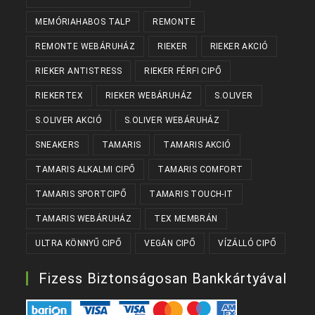
MEMÓRIAHABOS TALP
REMONTE
REMONTE WEBÁRUHÁZ
RIEKER
RIEKER AKCIÓ
RIEKER ANTISTRESS
RIEKER FÉRFI CIPŐ
RIEKERTEX
RIEKER WEBÁRUHÁZ
S.OLIVER
S.OLIVER AKCIÓ
S.OLIVER WEBÁRUHÁZ
SNEAKERS
TAMARIS
TAMARIS AKCIÓ
TAMARIS ALKALMI CIPŐ
TAMARIS COMFORT
TAMARIS SPORTCIPŐ
TAMARIS TOUCH-IT
TAMARIS WEBÁRUHÁZ
TEX MEMBRÁN
ULTRA KÖNNYŰ CIPŐ
VEGÁN CIPŐ
VÍZÁLLÓ CIPŐ
Fizess Biztonságosan Bankkártyával