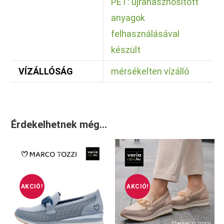
PET: újrahasznosított
anyagok
felhasználásával
készült
VÍZÁLLÓSÁG
mérsékelten vízálló
Érdekelhetnek még…
AKCIÓ!
AKCIÓ!