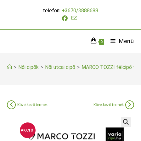
Skip
telefon:
+3670/3888688
to
content
Menü
0
>
Női cipők
>
Női utcai cipő
>
MARCO TOZZI félcipő feh
Következő termék
Következő termék
AKCIÓ!