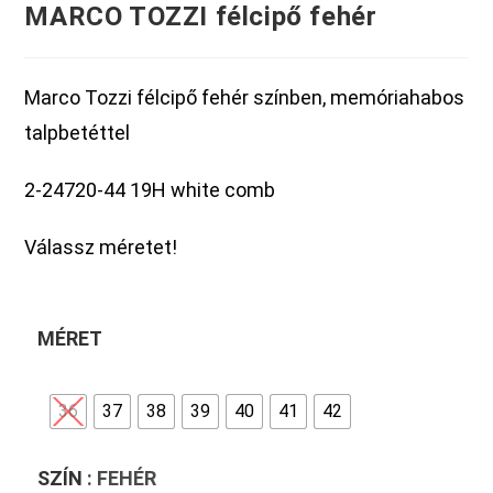
MARCO TOZZI félcipő fehér
Marco Tozzi félcipő fehér színben, memóriahabos
talpbetéttel
2-24720-44 19H white comb
Válassz méretet!
MÉRET
36
37
38
39
40
41
42
SZÍN
: FEHÉR