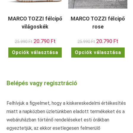
MARCO TOZZI félcipő
MARCO TOZZI félcipő
világoskék
rose
Original
20.790
Ft
Current
Original
20.790
Ft
Current
25.990
Ft
25.990
Ft
price
price
price
price
was:
is:
was:
is:
Ennek
Enn
Opciók választása
Opciók választása
25.990 Ft.
20.790 Ft.
25.990 Ft.
20.790 F
a
a
terméknek
ter
több
töb
variációja
vari
van.
van.
A
A
változatok
vált
Belépés vagy regisztráció
a
a
termékoldalon
term
választhatók
vála
ki
ki
Felhívjuk a figyelmet, hogy a kiskereskedelmi értékesítés
miatt a napközben üzletünkben eladott termékeket és a
webáruházban történő rendeléseket esti órákban
egyeztetjük, az ekkor esetlegesen felmerülő