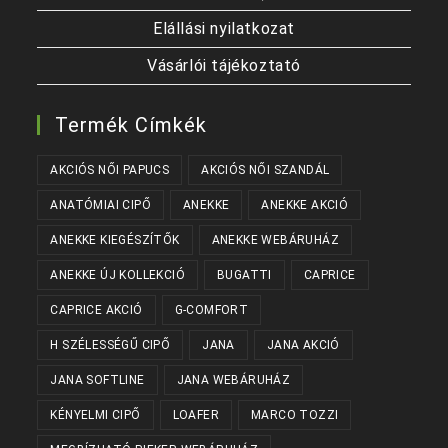
Elállási nyilatkozat
Vásárlói tájékoztató
Termék Címkék
AKCIÓS NŐI PAPUCS
AKCIÓS NŐI SZANDÁL
ANATÓMIAI CIPŐ
ANEKKE
ANEKKE AKCIÓ
ANEKKE KIEGÉSZÍTŐK
ANEKKE WEBÁRUHÁZ
ANEKKE ÚJ KOLLEKCIÓ
BUGATTI
CAPRICE
CAPRICE AKCIÓ
G-COMFORT
H SZÉLESSÉGŰ CIPŐ
JANA
JANA AKCIÓ
JANA SOFTLINE
JANA WEBÁRUHÁZ
KÉNYELMI CIPŐ
LOAFER
MARCO TOZZI