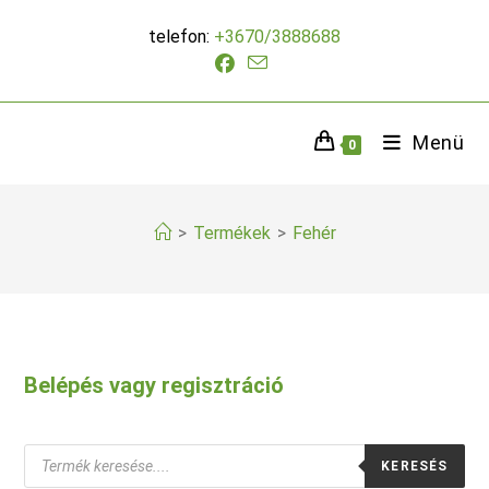
Skip
telefon:
+3670/3888688
to
content
Menü
0
>
Termékek
>
Fehér
Belépés vagy regisztráció
Products
KERESÉS
search