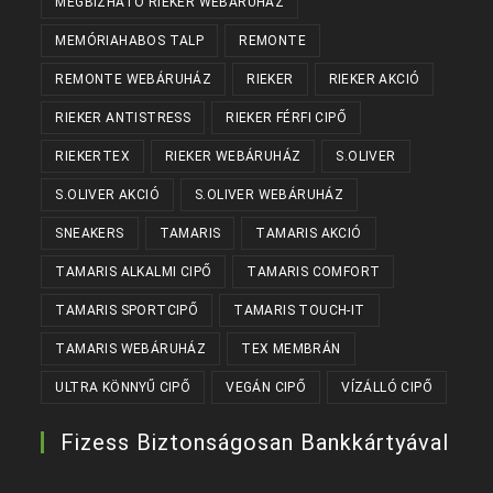
MEGBÍZHATÓ RIEKER WEBÁRUHÁZ
MEMÓRIAHABOS TALP
REMONTE
REMONTE WEBÁRUHÁZ
RIEKER
RIEKER AKCIÓ
RIEKER ANTISTRESS
RIEKER FÉRFI CIPŐ
RIEKERTEX
RIEKER WEBÁRUHÁZ
S.OLIVER
S.OLIVER AKCIÓ
S.OLIVER WEBÁRUHÁZ
SNEAKERS
TAMARIS
TAMARIS AKCIÓ
TAMARIS ALKALMI CIPŐ
TAMARIS COMFORT
TAMARIS SPORTCIPŐ
TAMARIS TOUCH-IT
TAMARIS WEBÁRUHÁZ
TEX MEMBRÁN
ULTRA KÖNNYŰ CIPŐ
VEGÁN CIPŐ
VÍZÁLLÓ CIPŐ
Fizess Biztonságosan Bankkártyával