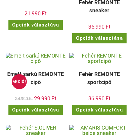
vála
termékoldalon
Fehér REMONTE
ki
választhatók
ki
sneaker
21.990
Ft
Ennek
Opciók választása
35.990
Ft
a
terméknek
több
Enn
Opciók választása
variációja
a
van.
ter
A
töb
változatok
vari
a
van.
termékoldalon
A
választhatók
vált
ki
a
term
Emelt sarkú REMONTE
Fehér REMONTE
vála
ki
cipő
sportcipő
AKCIÓ!
Original
29.990
Ft
Current
36.990
Ft
34.990
Ft
price
price
was:
is:
Ennek
Enn
Opciók választása
Opciók választása
34.990 Ft.
29.990 Ft.
a
a
terméknek
ter
több
töb
variációja
vari
van.
van.
A
A