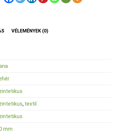
ÁS
VÉLEMÉNYEK (0)
ana
ehér
zintetikus
zintetikus
,
textil
zintetikus
0 mm