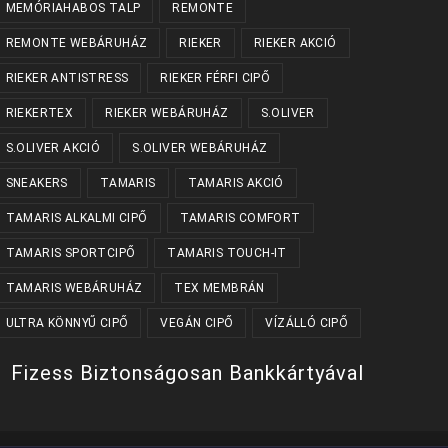
MEMÓRIAHABOS TALP
REMONTE
REMONTE WEBÁRUHÁZ
RIEKER
RIEKER AKCIÓ
RIEKER ANTISTRESS
RIEKER FÉRFI CIPŐ
RIEKERTEX
RIEKER WEBÁRUHÁZ
S.OLIVER
S.OLIVER AKCIÓ
S.OLIVER WEBÁRUHÁZ
SNEAKERS
TAMARIS
TAMARIS AKCIÓ
TAMARIS ALKALMI CIPŐ
TAMARIS COMFORT
TAMARIS SPORTCIPŐ
TAMARIS TOUCH-IT
TAMARIS WEBÁRUHÁZ
TEX MEMBRÁN
ULTRA KÖNNYŰ CIPŐ
VEGÁN CIPŐ
VÍZÁLLÓ CIPŐ
Fizess Biztonságosan Bankkártyával