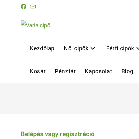
Skip
to
content
Kezdőlap
Női cipők
Férfi cipők
Kosár
Pénztár
Kapcsolat
Blog
Belépés vagy regisztráció