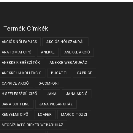
a
a
termékoldalon
termékoldalon
választhatók
választhatók
ki
ki
Termék Címkék
AKCIÓS NŐI PAPUCS
AKCIÓS NŐI SZANDÁL
ANATÓMIAI CIPŐ
ANEKKE
ANEKKE AKCIÓ
ANEKKE KIEGÉSZÍTŐK
ANEKKE WEBÁRUHÁZ
ANEKKE ÚJ KOLLEKCIÓ
BUGATTI
CAPRICE
CAPRICE AKCIÓ
G-COMFORT
H SZÉLESSÉGŰ CIPŐ
JANA
JANA AKCIÓ
JANA SOFTLINE
JANA WEBÁRUHÁZ
KÉNYELMI CIPŐ
LOAFER
MARCO TOZZI
MEGBÍZHATÓ RIEKER WEBÁRUHÁZ