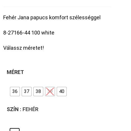
Fehér Jana papucs komfort szélességgel
8-27166-44 100 white
Válassz méretet!
MÉRET
36
37
38
39
40
SZÍN
: FEHÉR