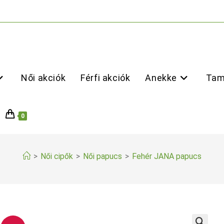
Női akciók
Férfi akciók
Anekke
Tam
0
>
Női cipők
>
Női papucs
>
Fehér JANA papucs