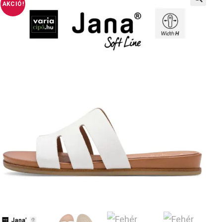
AKCIÓ!
🔍