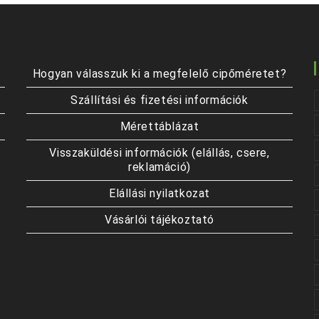
a
termékoldalon
választhatók
ki
Hogyan válasszuk ki a megfelelő cipőméretet?
Szállítási és fizetési információk
Mérettáblázat
Visszaküldési információk (elállás, csere,
reklamáció)
Elállási nyilatkozat
Vásárlói tájékoztató