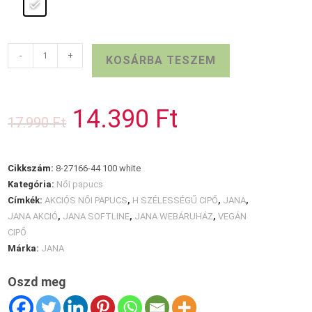
Fehér
-
+
KOSÁRBA TESZEM
JANA
papucs
mennyiség
14.390
Ft
Original
Current
17.990
Ft
price
price
was:
is:
17.990 Ft.
14.390 Ft.
Cikkszám:
8-27166-44 100 white
Kategória:
Női papucs
Címkék:
AKCIÓS NŐI PAPUCS
,
H SZÉLESSÉGŰ CIPŐ
,
JANA
,
JANA AKCIÓ
,
JANA SOFTLINE
,
JANA WEBÁRUHÁZ
,
VEGÁN
CIPŐ
Márka:
JANA
Oszd meg