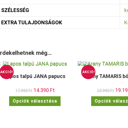
SZÉLESSÉG
k
EXTRA TULAJDONSÁGOK
K
rdekelhetnek még…
AKCIÓ!
AKCIÓ!
Lapos talpú JANA papucs
Arany TAMARIS bő
Original
14.390
Ft
Current
Origina
19.1
17.990
Ft
23.990
Ft
price
price
price
was:
is:
was:
Ennek
Opciók választása
Opciók válas
17.990 Ft.
14.390 Ft.
23.990 
a
terméknek
több
variációja
van.
A
változatok