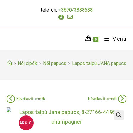
Skip
telefon:
+3670/3888688
to
content
Menü
0
>
Női cipők
>
Női papucs
>
Lapos talpú JANA papucs
Következő termék
Következő termék
AKCIÓ!