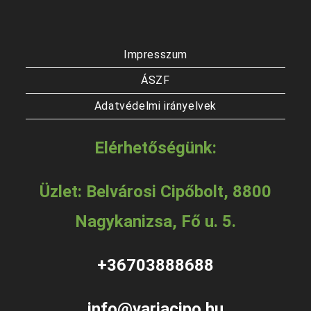
Impresszum
ÁSZF
Adatvédelmi irányelvek
Elérhetőségünk:
Üzlet: Belvárosi Cipőbolt, 8800
Nagykanizsa, Fő u. 5.
+36703888688
info@variacipo.hu