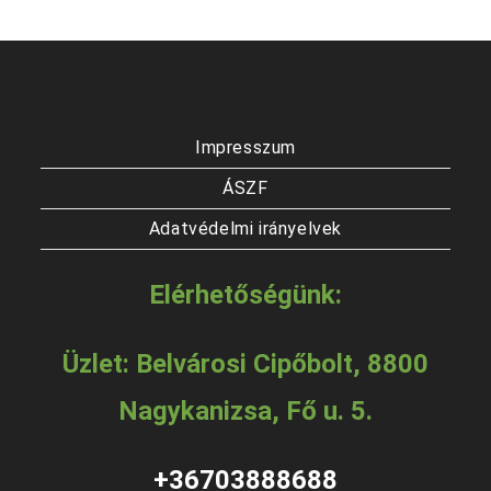
A
változatok
a
termékoldalon
választhatók
ki
Impresszum
ÁSZF
Adatvédelmi irányelvek
Elérhetőségünk:
Üzlet: Belvárosi Cipőbolt, 8800
Nagykanizsa, Fő u. 5.
+36703888688