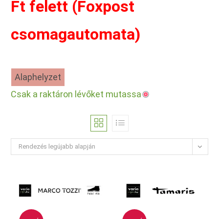
Ft felett (Foxpost
csomagautomata)
Alaphelyzet
Csak a raktáron lévőket mutassa
Rendezés legújabb alapján