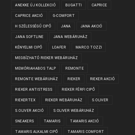
ANEKKE ÚJ KOLLEKCIÓ
BUGATTI
CAPRICE
CAPRICE AKCIÓ
G-COMFORT
H SZÉLESSÉGŰ CIPŐ
JANA
JANA AKCIÓ
JANA SOFTLINE
JANA WEBÁRUHÁZ
KÉNYELMI CIPŐ
LOAFER
MARCO TOZZI
MEGBÍZHATÓ RIEKER WEBÁRUHÁZ
MEMÓRIAHABOS TALP
REMONTE
REMONTE WEBÁRUHÁZ
RIEKER
RIEKER AKCIÓ
RIEKER ANTISTRESS
RIEKER FÉRFI CIPŐ
RIEKERTEX
RIEKER WEBÁRUHÁZ
S.OLIVER
S.OLIVER AKCIÓ
S.OLIVER WEBÁRUHÁZ
SNEAKERS
TAMARIS
TAMARIS AKCIÓ
TAMARIS ALKALMI CIPŐ
TAMARIS COMFORT