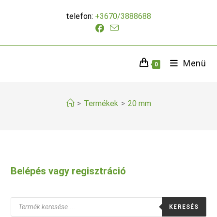
Skip
telefon:
+3670/3888688
to
content
Menü
0
>
Termékek
>
20 mm
Belépés vagy regisztráció
Products
KERESÉS
search