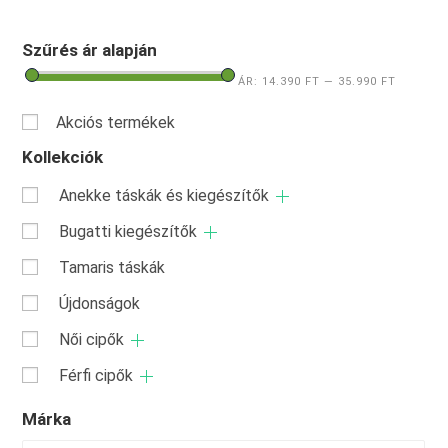
Szűrés ár alapján
ÁR:
14.390 FT
—
35.990 FT
Akciós termékek
Kollekciók
Anekke táskák és kiegészítők
Bugatti kiegészítők
Tamaris táskák
Újdonságok
Női cipők
Férfi cipők
Márka