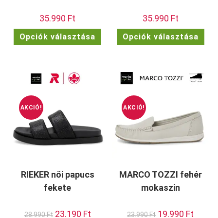
35.990
Ft
35.990
Ft
Ennek
Enn
Opciók választása
Opciók választása
a
a
terméknek
ter
több
töb
variációja
vari
van.
van.
A
A
változatok
vált
a
a
termékoldalon
term
választhatók
vála
ki
ki
AKCIÓ!
AKCIÓ!
RIEKER női papucs
MARCO TOZZI fehér
fekete
mokaszin
Original
23.190
Ft
Current
Original
19.990
Ft
Current
28.990
Ft
23.990
Ft