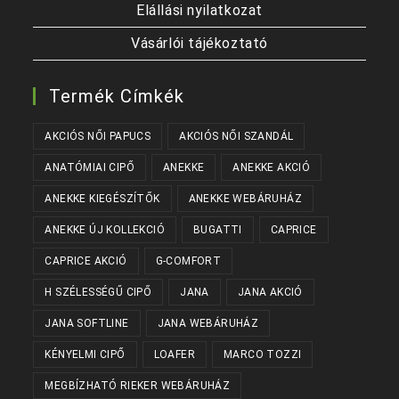
Elállási nyilatkozat
Vásárlói tájékoztató
Termék Címkék
AKCIÓS NŐI PAPUCS
AKCIÓS NŐI SZANDÁL
ANATÓMIAI CIPŐ
ANEKKE
ANEKKE AKCIÓ
ANEKKE KIEGÉSZÍTŐK
ANEKKE WEBÁRUHÁZ
ANEKKE ÚJ KOLLEKCIÓ
BUGATTI
CAPRICE
CAPRICE AKCIÓ
G-COMFORT
H SZÉLESSÉGŰ CIPŐ
JANA
JANA AKCIÓ
JANA SOFTLINE
JANA WEBÁRUHÁZ
KÉNYELMI CIPŐ
LOAFER
MARCO TOZZI
MEGBÍZHATÓ RIEKER WEBÁRUHÁZ