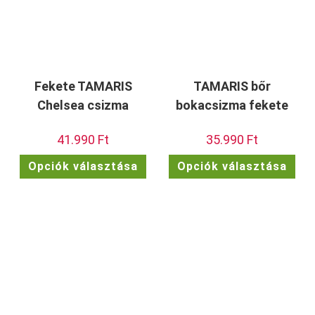
Fekete TAMARIS
TAMARIS bőr
Chelsea csizma
bokacsizma fekete
41.990
Ft
35.990
Ft
Ennek
Enn
Opciók választása
Opciók választása
a
a
terméknek
ter
több
töb
variációja
vari
van.
van.
A
A
változatok
vált
a
a
termékoldalon
term
választhatók
vála
ki
ki