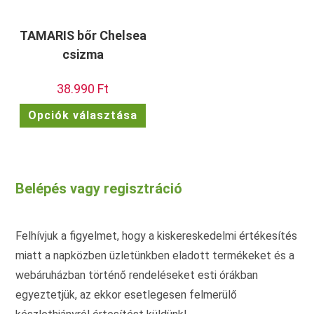
TAMARIS bőr Chelsea
csizma
38.990
Ft
Ennek
Opciók választása
a
terméknek
több
variációja
van.
A
változatok
Belépés vagy regisztráció
a
termékoldalon
választhatók
ki
Felhívjuk a figyelmet, hogy a kiskereskedelmi értékesítés
miatt a napközben üzletünkben eladott termékeket és a
webáruházban történő rendeléseket esti órákban
egyeztetjük, az ekkor esetlegesen felmerülő