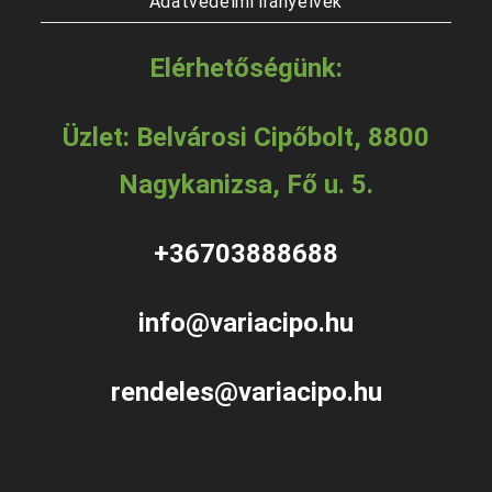
Adatvédelmi irányelvek
Elérhetőségünk:
Üzlet: Belvárosi Cipőbolt, 8800
Nagykanizsa, Fő u. 5.
+36703888688
info@variacipo.hu
rendeles@variacipo.hu