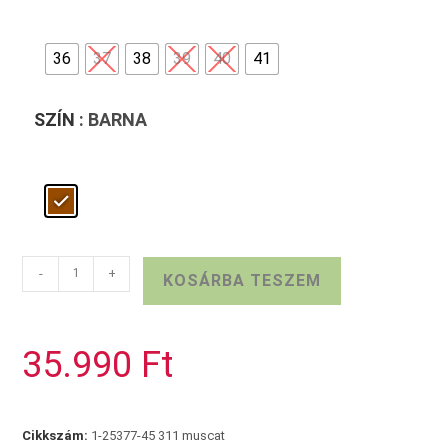
36
37
38
39
40
41
SZÍN
: BARNA
TAMARIS
-
+
KOSÁRBA TESZEM
bőr
bokacsizma
barna
35.990
Ft
mennyiség
Cikkszám:
1-25377-45 311 muscat