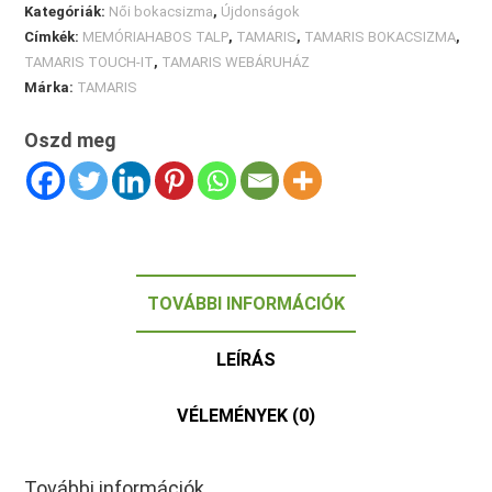
Kategóriák:
Női bokacsizma
,
Újdonságok
Címkék:
MEMÓRIAHABOS TALP
,
TAMARIS
,
TAMARIS BOKACSIZMA
,
TAMARIS TOUCH-IT
,
TAMARIS WEBÁRUHÁZ
Márka:
TAMARIS
Oszd meg
TOVÁBBI INFORMÁCIÓK
LEÍRÁS
VÉLEMÉNYEK (0)
További információk