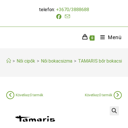
Skip
telefon:
+3670/3888688
to
content
Menü
0
>
Női cipők
>
Női bokacsizma
>
TAMARIS bőr bokacsizm
Következő termék
Következő termék
🔍