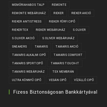
MEMÓRIAHABOS TALP
REMONTE
REMONTE WEBÁRUHÁZ
RIEKER
RIEKER AKCIÓ
RIEKER ANTISTRESS
RIEKER FÉRFI CIPŐ
RIEKERTEX
RIEKER WEBÁRUHÁZ
S.OLIVER
S.OLIVER AKCIÓ
S.OLIVER WEBÁRUHÁZ
SNEAKERS
TAMARIS
TAMARIS AKCIÓ
TAMARIS ALKALMI CIPŐ
TAMARIS COMFORT
TAMARIS SPORTCIPŐ
TAMARIS TOUCH-IT
TAMARIS WEBÁRUHÁZ
TEX MEMBRÁN
ULTRA KÖNNYŰ CIPŐ
VEGÁN CIPŐ
VÍZÁLLÓ CIPŐ
Fizess Biztonságosan Bankkártyával