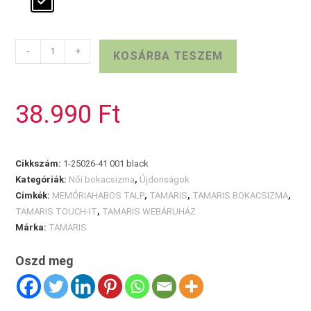
TAMARIS
-
+
KOSÁRBA TESZEM
bőr
Chelsea
csizma
38.990
Ft
mennyiség
Cikkszám:
1-25026-41 001 black
Kategóriák:
Női bokacsizma
,
Újdonságok
Címkék:
MEMÓRIAHABOS TALP
,
TAMARIS
,
TAMARIS BOKACSIZMA
,
TAMARIS TOUCH-IT
,
TAMARIS WEBÁRUHÁZ
Márka:
TAMARIS
Oszd meg