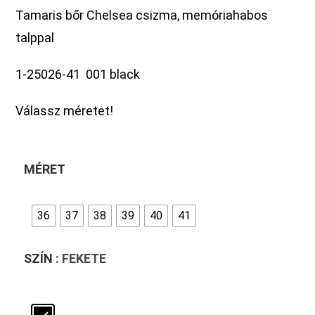
Tamaris bőr Chelsea csizma, memóriahabos
talppal
1-25026-41 001 black
Válassz méretet!
MÉRET
36
37
38
39
40
41
SZÍN
: FEKETE