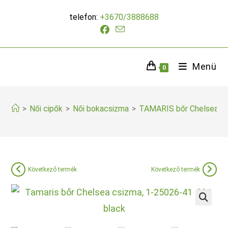
Skip
telefon:
+3670/3888688
to
content
Menü
0
>
Női cipők
>
Női bokacsizma
>
TAMARIS bőr Chelsea c
Következő termék
Következő termék
🔍