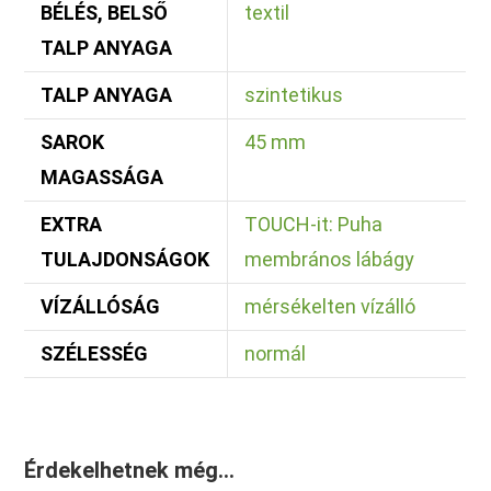
BÉLÉS, BELSŐ
textil
TALP ANYAGA
TALP ANYAGA
szintetikus
SAROK
45 mm
MAGASSÁGA
EXTRA
TOUCH-it: Puha
TULAJDONSÁGOK
membrános lábágy
VÍZÁLLÓSÁG
mérsékelten vízálló
SZÉLESSÉG
normál
Érdekelhetnek még…