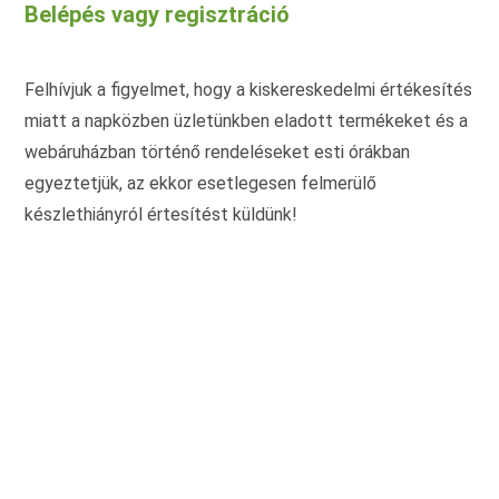
Belépés vagy regisztráció
a
a
termékoldalon
term
választhatók
vála
ki
ki
Felhívjuk a figyelmet, hogy a kiskereskedelmi értékesítés
miatt a napközben üzletünkben eladott termékeket és a
webáruházban történő rendeléseket esti órákban
egyeztetjük, az ekkor esetlegesen felmerülő
készlethiányról értesítést küldünk!