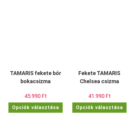
TAMARIS fekete bőr
Fekete TAMARIS
bokacsizma
Chelsea csizma
45.990
Ft
41.990
Ft
Ennek
Enn
Opciók választása
Opciók választása
a
a
terméknek
ter
több
töb
variációja
vari
van.
van.
A
A
változatok
vált