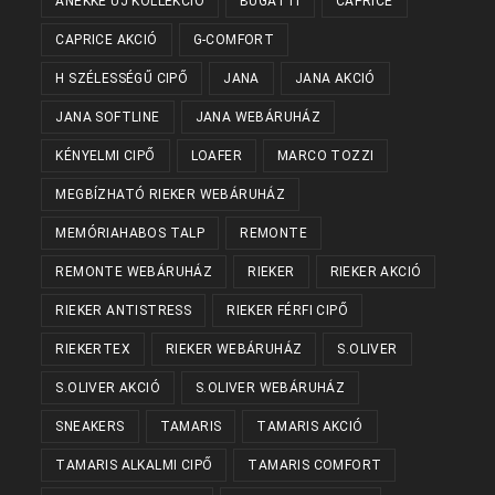
ANEKKE ÚJ KOLLEKCIÓ
BUGATTI
CAPRICE
CAPRICE AKCIÓ
G-COMFORT
H SZÉLESSÉGŰ CIPŐ
JANA
JANA AKCIÓ
JANA SOFTLINE
JANA WEBÁRUHÁZ
KÉNYELMI CIPŐ
LOAFER
MARCO TOZZI
MEGBÍZHATÓ RIEKER WEBÁRUHÁZ
MEMÓRIAHABOS TALP
REMONTE
REMONTE WEBÁRUHÁZ
RIEKER
RIEKER AKCIÓ
RIEKER ANTISTRESS
RIEKER FÉRFI CIPŐ
RIEKERTEX
RIEKER WEBÁRUHÁZ
S.OLIVER
S.OLIVER AKCIÓ
S.OLIVER WEBÁRUHÁZ
SNEAKERS
TAMARIS
TAMARIS AKCIÓ
TAMARIS ALKALMI CIPŐ
TAMARIS COMFORT