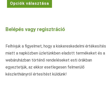
Ennek
Opciók választása
a
terméknek
több
variációja
van.
A
változatok
Belépés vagy regisztráció
a
termékoldalon
választhatók
ki
Felhívjuk a figyelmet, hogy a kiskereskedelmi értékesítés
miatt a napközben üzletünkben eladott termékeket és a
webáruházban történő rendeléseket esti órákban
egyeztetjük, az ekkor esetlegesen felmerülő
készlethiányról értesítést küldünk!