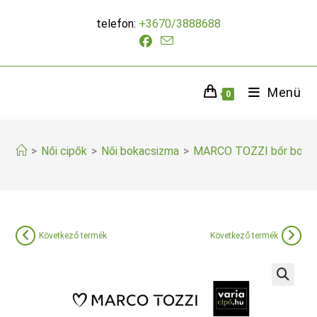
Skip
telefon:
+3670/3888688
to
content
Menü
0
>
Női cipők
>
Női bokacsizma
>
MARCO TOZZI bőr boka
Következő termék
Következő termék