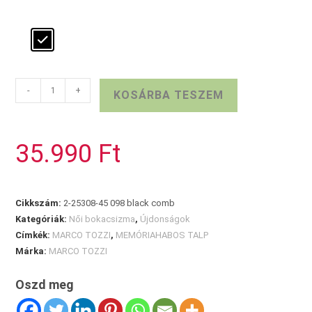
MARCO
-
+
KOSÁRBA TESZEM
TOZZI
bőr
bokacsizma
35.990
Ft
mennyiség
Cikkszám:
2-25308-45 098 black comb
Kategóriák:
Női bokacsizma
,
Újdonságok
Címkék:
MARCO TOZZI
,
MEMÓRIAHABOS TALP
Márka:
MARCO TOZZI
Oszd meg