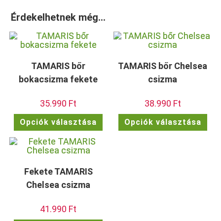
Érdekelhetnek még…
TAMARIS bőr
TAMARIS bőr Chelsea
bokacsizma fekete
csizma
35.990
Ft
38.990
Ft
Ennek
Enn
Opciók választása
Opciók választása
a
a
terméknek
ter
több
töb
variációja
vari
van.
van.
A
A
változatok
vált
Fekete TAMARIS
a
a
termékoldalon
term
Chelsea csizma
választhatók
vála
ki
ki
41.990
Ft