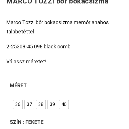
MARCO TOZZI bőr bokacsizma
Marco Tozzi bőr bokacsizma memóriahabos
talpbetéttel
2-25308-45 098 black comb
Válassz méretet!
MÉRET
36
37
38
39
40
SZÍN
: FEKETE