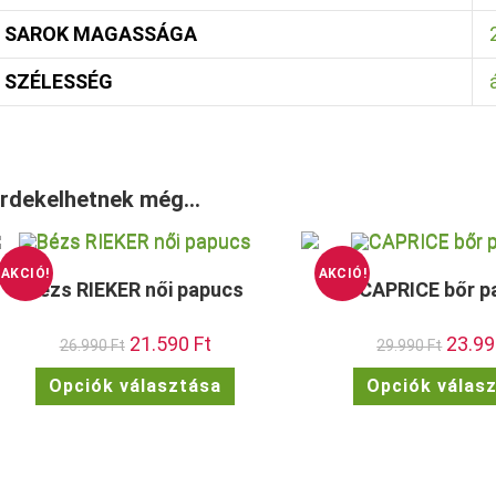
SAROK MAGASSÁGA
SZÉLESSÉG
rdekelhetnek még…
AKCIÓ!
AKCIÓ!
Bézs RIEKER női papucs
CAPRICE bőr p
Original
21.590
Ft
Current
Origina
23.9
26.990
Ft
29.990
Ft
price
price
price
was:
is:
was:
Ennek
Opciók választása
Opciók válas
26.990 Ft.
21.590 Ft.
29.990 
a
terméknek
több
variációja
van.
A
változatok