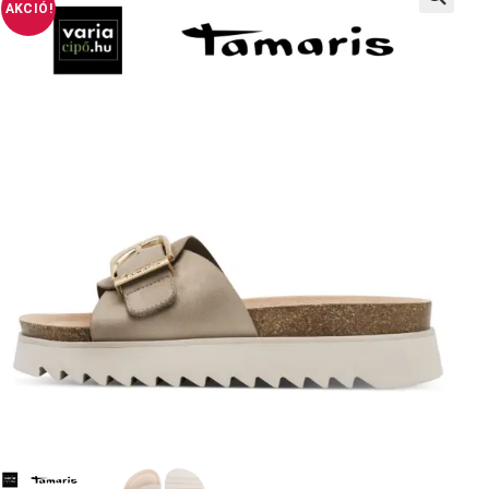
AKCIÓ!
🔍