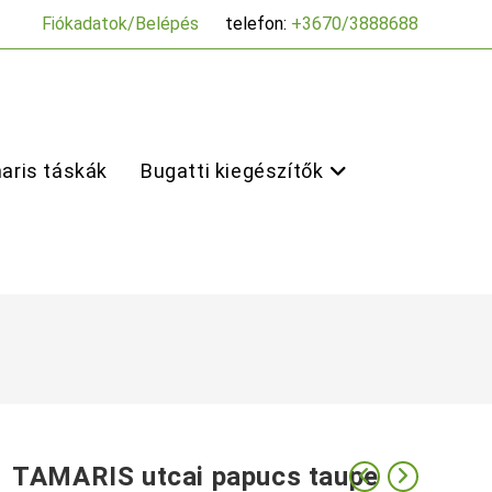
Fiókadatok/Belépés
telefon:
+3670/3888688
aris táskák
Bugatti kiegészítők
TAMARIS utcai papucs taupe