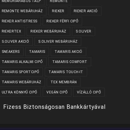
MEMÓRIAHABOS TALP
REMONTE
REMONTE WEBÁRUHÁZ
RIEKER
RIEKER AKCIÓ
RIEKER ANTISTRESS
RIEKER FÉRFI CIPŐ
RIEKERTEX
RIEKER WEBÁRUHÁZ
S.OLIVER
S.OLIVER AKCIÓ
S.OLIVER WEBÁRUHÁZ
SNEAKERS
TAMARIS
TAMARIS AKCIÓ
TAMARIS ALKALMI CIPŐ
TAMARIS COMFORT
TAMARIS SPORTCIPŐ
TAMARIS TOUCH-IT
TAMARIS WEBÁRUHÁZ
TEX MEMBRÁN
ULTRA KÖNNYŰ CIPŐ
VEGÁN CIPŐ
VÍZÁLLÓ CIPŐ
Fizess Biztonságosan Bankkártyával