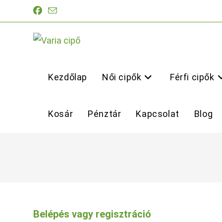
Skip
to
content
Kezdőlap
Női cipők
Férfi cipők
Kosár
Pénztár
Kapcsolat
Blog
Belépés vagy regisztráció