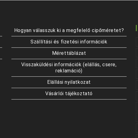
a
termékoldalon
választhatók
ki
Hogyan válasszuk ki a megfelelő cipőméretet?
Szállítási és fizetési információk
Mérettáblázat
Visszaküldési információk (elállás, csere,
reklamáció)
Elállási nyilatkozat
Vásárlói tájékoztató