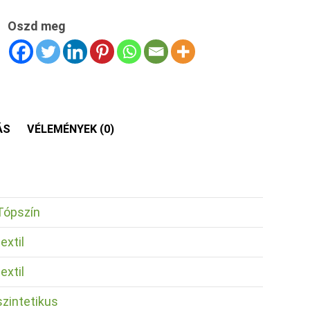
Oszd meg
ÁS
VÉLEMÉNYEK (0)
Tópszín
textil
textil
szintetikus