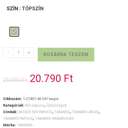
SZÍN
: TÓPSZÍN
TAMARIS
-
+
KOSÁRBA TESZEM
utcai
papucs
taupe
20.790
Ft
Original
Current
25.990
Ft
mennyiség
price
price
was:
is:
25.990 Ft.
20.790 Ft.
Cikkszám:
1-27401-46 341 taupe
Kategóriák:
Női papucs
,
Újdonságok
Címkék:
AKCIÓS NŐI PAPUCS
,
TAMARIS
,
TAMARIS AKCIÓ
,
TAMARIS PAPUCS
,
TAMARIS WEBÁRUHÁZ
Márka:
TAMARIS