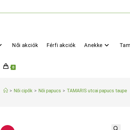
Női akciók
Férfi akciók
Anekke
Tam
0
>
Női cipők
>
Női papucs
>
TAMARIS utcai papucs taupe