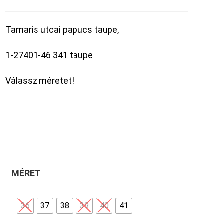
Tamaris utcai papucs taupe,
1-27401-46 341 taupe
Válassz méretet!
MÉRET
36
37
38
39
40
41