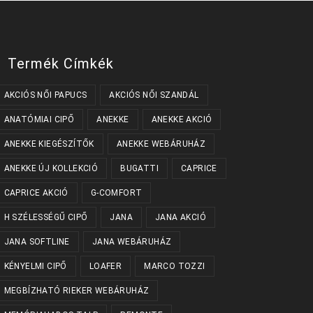
a
a
termékoldalon
termékoldalon
választhatók
választhatók
ki
ki
Termék Címkék
AKCIÓS NŐI PAPUCS
AKCIÓS NŐI SZANDÁL
ANATÓMIAI CIPŐ
ANEKKE
ANEKKE AKCIÓ
ANEKKE KIEGÉSZÍTŐK
ANEKKE WEBÁRUHÁZ
ANEKKE ÚJ KOLLEKCIÓ
BUGATTI
CAPRICE
CAPRICE AKCIÓ
G-COMFORT
H SZÉLESSÉGŰ CIPŐ
JANA
JANA AKCIÓ
JANA SOFTLINE
JANA WEBÁRUHÁZ
KÉNYELMI CIPŐ
LOAFER
MARCO TOZZI
MEGBÍZHATÓ RIEKER WEBÁRUHÁZ