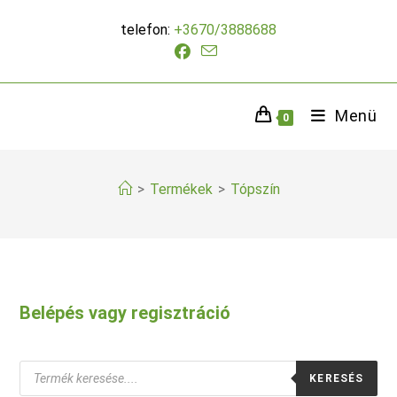
Skip
telefon:
+3670/3888688
to
content
Menü
0
>
Termékek
>
Tópszín
Belépés vagy regisztráció
Products
KERESÉS
search