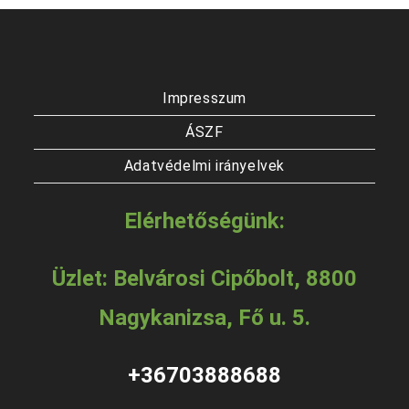
a
vála
termékoldalon
ki
választhatók
ki
Impresszum
ÁSZF
Adatvédelmi irányelvek
Elérhetőségünk:
Üzlet: Belvárosi Cipőbolt, 8800
Nagykanizsa, Fő u. 5.
+36703888688