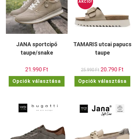
AKCIÓ!
JANA sportcipő
TAMARIS utcai papucs
taupe/snake
taupe
21.990
Ft
Original
20.790
Ft
Current
25.990
Ft
price
price
was:
is:
Ennek
Enn
Opciók választása
Opciók választása
25.990 Ft.
20.790 F
a
a
terméknek
ter
több
töb
variációja
vari
van.
van.
A
A
változatok
vált
a
a
termékoldalon
term
választhatók
vála
ki
ki