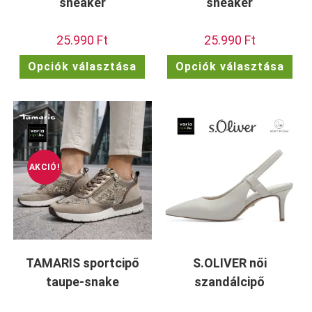
sneaker
sneaker
25.990
Ft
25.990
Ft
Ennek
Enn
Opciók választása
Opciók választása
a
a
terméknek
ter
több
töb
variációja
vari
van.
van.
A
A
változatok
vált
a
a
termékoldalon
term
választhatók
vála
ki
ki
AKCIÓ!
TAMARIS sportcipő
S.OLIVER női
taupe-snake
szandálcipő