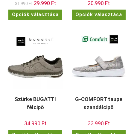
Original
29.990
Ft
Current
20.990
Ft
31.990
Ft
price
price
was:
is:
Ennek
Enn
Opciók választása
Opciók választása
31.990 Ft.
29.990 Ft.
a
a
terméknek
ter
több
töb
variációja
vari
van.
van.
A
A
változatok
vált
a
a
termékoldalon
term
választhatók
vála
ki
ki
Szürke BUGATTI
G-COMFORT taupe
félcipő
szandálcipő
34.990
Ft
33.990
Ft
Ennek
Enn