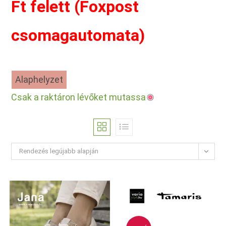
Ft felett (Foxpost
csomagautomata)
Alaphelyzet
Csak a raktáron lévőket mutassa
Rendezés legújabb alapján