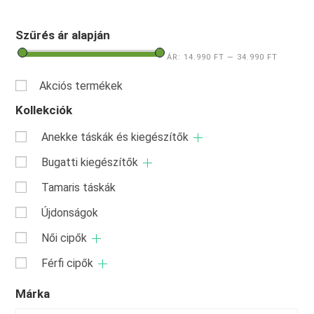
Szűrés ár alapján
ÁR:
14.990 FT
—
34.990 FT
Akciós termékek
Kollekciók
Anekke táskák és kiegészítők
Bugatti kiegészítők
Tamaris táskák
Újdonságok
Női cipők
Férfi cipők
Márka