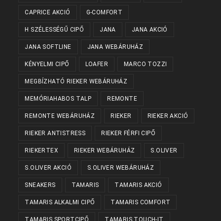
CAPRICE AKCIÓ
G-COMFORT
H SZÉLESSÉGŰ CIPŐ
JANA
JANA AKCIÓ
JANA SOFTLINE
JANA WEBÁRUHÁZ
KÉNYELMI CIPŐ
LOAFER
MARCO TOZZI
MEGBÍZHATÓ RIEKER WEBÁRUHÁZ
MEMÓRIAHABOS TALP
REMONTE
REMONTE WEBÁRUHÁZ
RIEKER
RIEKER AKCIÓ
RIEKER ANTISTRESS
RIEKER FÉRFI CIPŐ
RIEKERTEX
RIEKER WEBÁRUHÁZ
S.OLIVER
S.OLIVER AKCIÓ
S.OLIVER WEBÁRUHÁZ
SNEAKERS
TAMARIS
TAMARIS AKCIÓ
TAMARIS ALKALMI CIPŐ
TAMARIS COMFORT
TAMARIS SPORTCIPŐ
TAMARIS TOUCH-IT