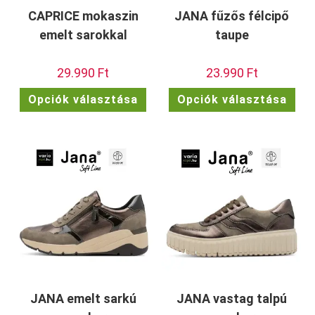
CAPRICE mokaszin
JANA fűzős félcipő
emelt sarokkal
taupe
29.990
Ft
23.990
Ft
Ennek
Enn
Opciók választása
Opciók választása
a
a
terméknek
ter
több
töb
variációja
vari
van.
van.
A
A
változatok
vált
a
a
termékoldalon
term
választhatók
vála
ki
ki
JANA emelt sarkú
JANA vastag talpú