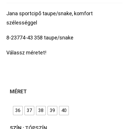
Jana sportcipő taupe/snake, komfort
szélességgel
8-23774-43 358 taupe/snake
Válassz méretet!
MÉRET
36
37
38
39
40
SZÍN
: TÓPSZÍN