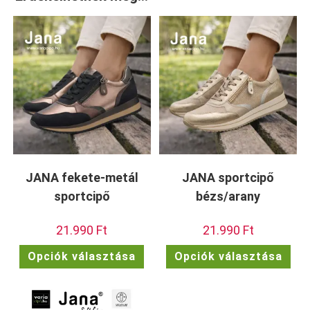
JANA fekete-metál
JANA sportcipő
sportcipő
bézs/arany
21.990
Ft
21.990
Ft
Ennek
Enn
Opciók választása
Opciók választása
a
a
terméknek
ter
több
töb
variációja
vari
van.
van.
A
A