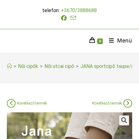
Skip
telefon:
+3670/3888688
to
content
Menü
0
>
Női cipők
>
Női utcai cipő
>
JANA sportcipő taupe/sn
Következő termék
Következő termék