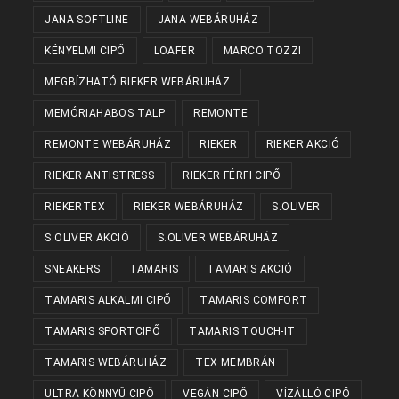
JANA SOFTLINE
JANA WEBÁRUHÁZ
KÉNYELMI CIPŐ
LOAFER
MARCO TOZZI
MEGBÍZHATÓ RIEKER WEBÁRUHÁZ
MEMÓRIAHABOS TALP
REMONTE
REMONTE WEBÁRUHÁZ
RIEKER
RIEKER AKCIÓ
RIEKER ANTISTRESS
RIEKER FÉRFI CIPŐ
RIEKERTEX
RIEKER WEBÁRUHÁZ
S.OLIVER
S.OLIVER AKCIÓ
S.OLIVER WEBÁRUHÁZ
SNEAKERS
TAMARIS
TAMARIS AKCIÓ
TAMARIS ALKALMI CIPŐ
TAMARIS COMFORT
TAMARIS SPORTCIPŐ
TAMARIS TOUCH-IT
TAMARIS WEBÁRUHÁZ
TEX MEMBRÁN
ULTRA KÖNNYŰ CIPŐ
VEGÁN CIPŐ
VÍZÁLLÓ CIPŐ