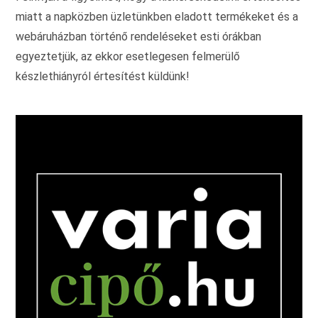
miatt a napközben üzletünkben eladott termékeket és a
webáruházban történő rendeléseket esti órákban
egyeztetjük, az ekkor esetlegesen felmerülő
készlethiányról értesítést küldünk!