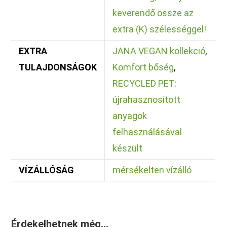
keverendő össze az
extra (K) szélességgel!
EXTRA
JANA VEGAN kollekció
,
TULAJDONSÁGOK
Komfort bőség
,
RECYCLED PET:
újrahasznosított
anyagok
felhasználásával
készült
VÍZÁLLÓSÁG
mérsékelten vízálló
Érdekelhetnek még…