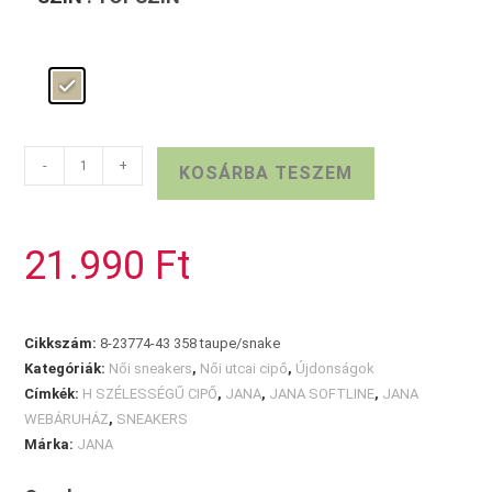
JANA
-
+
KOSÁRBA TESZEM
sportcipő
taupe/snake
mennyiség
21.990
Ft
Cikkszám:
8-23774-43 358 taupe/snake
Kategóriák:
Női sneakers
,
Női utcai cipő
,
Újdonságok
Címkék:
H SZÉLESSÉGŰ CIPŐ
,
JANA
,
JANA SOFTLINE
,
JANA
WEBÁRUHÁZ
,
SNEAKERS
Márka:
JANA