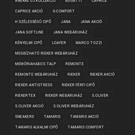
ANEKKE ÚJ KOLLEKCIÓ
BUGATTI
CAPRICE
CAPRICE AKCIÓ
G-COMFORT
H SZÉLESSÉGŰ CIPŐ
JANA
JANA AKCIÓ
JANA SOFTLINE
JANA WEBÁRUHÁZ
KÉNYELMI CIPŐ
LOAFER
MARCO TOZZI
MEGBÍZHATÓ RIEKER WEBÁRUHÁZ
MEMÓRIAHABOS TALP
REMONTE
REMONTE WEBÁRUHÁZ
RIEKER
RIEKER AKCIÓ
RIEKER ANTISTRESS
RIEKER FÉRFI CIPŐ
RIEKERTEX
RIEKER WEBÁRUHÁZ
S.OLIVER
S.OLIVER AKCIÓ
S.OLIVER WEBÁRUHÁZ
SNEAKERS
TAMARIS
TAMARIS AKCIÓ
TAMARIS ALKALMI CIPŐ
TAMARIS COMFORT