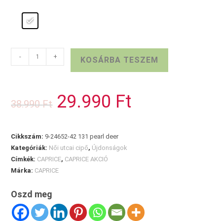
CAPRICE
-
+
KOSÁRBA TESZEM
bőr
mokaszin
pearl
29.990
Ft
Original
Current
38.990
Ft
mennyiség
price
price
was:
is:
38.990 Ft.
29.990 Ft.
Cikkszám:
9-24652-42 131 pearl deer
Kategóriák:
Női utcai cipő
,
Újdonságok
Címkék:
CAPRICE
,
CAPRICE AKCIÓ
Márka:
CAPRICE
Oszd meg