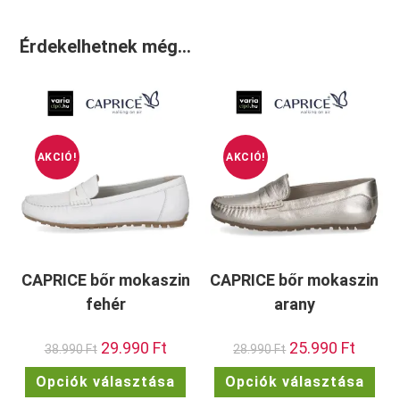
Érdekelhetnek még…
AKCIÓ!
AKCIÓ!
CAPRICE bőr mokaszin
CAPRICE bőr mokaszin
fehér
arany
Original
29.990
Ft
Current
Original
25.990
Ft
Current
38.990
Ft
28.990
Ft
price
price
price
price
was:
is:
was:
is:
Ennek
Enn
Opciók választása
Opciók választása
38.990 Ft.
29.990 Ft.
28.990 Ft.
25.990 F
a
a
terméknek
ter