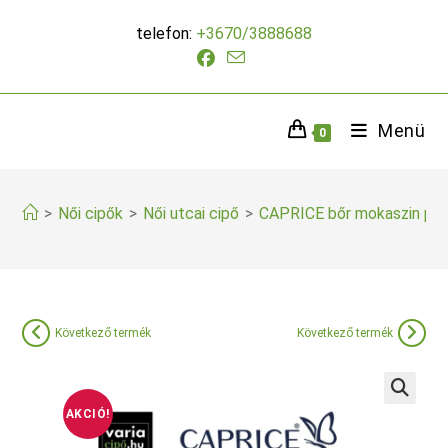
Skip
telefon:
+3670/3888688
to
content
Menü
0
>
Női cipők
>
Női utcai cipő
>
CAPRICE bőr mokaszin pea
Következő termék
Következő termék
AKCIÓ!