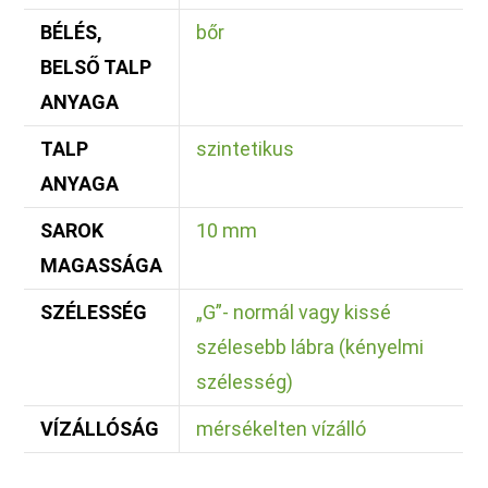
BÉLÉS,
bőr
BELSŐ TALP
ANYAGA
TALP
szintetikus
ANYAGA
SAROK
10 mm
MAGASSÁGA
SZÉLESSÉG
„G”- normál vagy kissé
szélesebb lábra (kényelmi
szélesség)
VÍZÁLLÓSÁG
mérsékelten vízálló