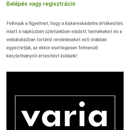
Belépés vagy regisztráció
a
termékoldalon
választhatók
ki
Felhívjuk a figyelmet, hogy a kiskereskedelmi értékesítés
miatt a napközben üzletünkben eladott termékeket és a
webáruházban történő rendeléseket esti órákban
egyeztetjük, az ekkor esetlegesen felmerülő
készlethiányról értesítést küldünk!