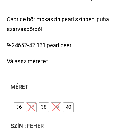
Caprice bőr mokaszin pearl színben, puha
szarvasbőrből
9-24652-42 131 pearl deer
Válassz méretet!
MÉRET
36
37
38
39
40
SZÍN
: FEHÉR